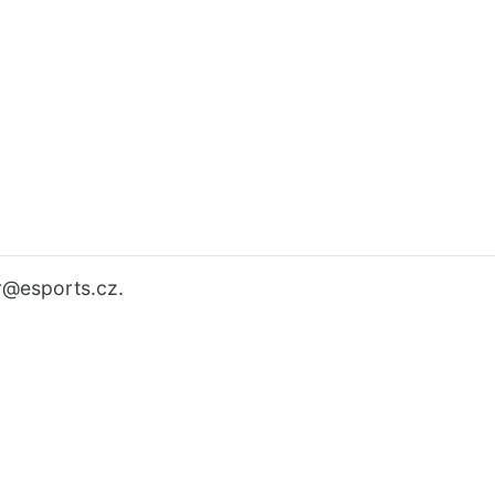
r
@esports.cz.