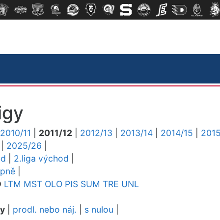
igy
2010/11
|
2011/12
|
2012/13
|
2013/14
|
2014/15
|
2015
|
2025/26
|
ed
|
2.liga východ
|
upně
|
D
LTM
MST
OLO
PIS
SUM
TRE
UNL
dy
|
prodl. nebo náj.
|
s nulou
|