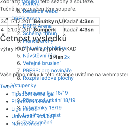
Zobrazit
tabulku
této sezóny a soutěže.
Kariéra
Tučně je vyznačen tým soupeře.
Redakce webu
DRFG Arena
34
17.12.2011
Benátky n/J
Kadaň
4:3sn
DRFG Arena
4
21.09.2011
Šumperk
Kadaň
4:3sn
Schéma tribun
Četnost výsledků
Plánek areny
Virtuální prohlídka
výhry KAD |
remízy |
prohry KAD
Návštěvní řád
3:4sn
2x
Veřejné bruslení
PRESS: pro novináře
Vaše připomínky k této stránce uvítáme na webmaste
Rozpis ledové plochy
Vstupenky
Tweet
Permanentky 18/19
Tipsport extraliga
Přípravná utkání 18/19
Přípravná utkání
Vstupenky 18/19
Liga mistrů
Uvolňování míst
Univerzitní souboj
Zvýhodněné
Návštěvnost