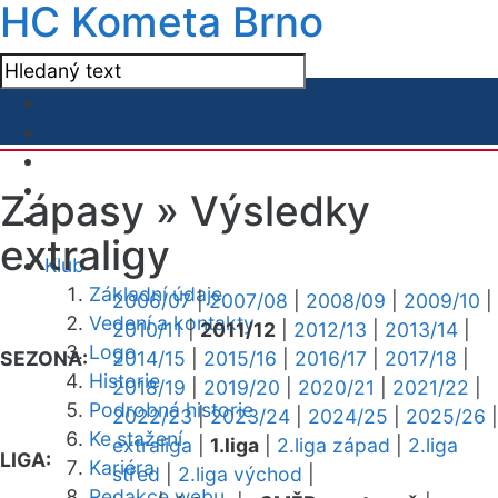
HC Kometa Brno
Zápasy »
Výsledky
extraligy
Klub
Základní údaje
2006/07
|
2007/08
|
2008/09
|
2009/10
|
Vedení a kontakty
2010/11
|
2011/12
|
2012/13
|
2013/14
|
Logo
SEZONA:
2014/15
|
2015/16
|
2016/17
|
2017/18
|
Historie
2018/19
|
2019/20
|
2020/21
|
2021/22
|
Podrobná historie
2022/23
|
2023/24
|
2024/25
|
2025/26
|
Ke stažení
extraliga
|
1.liga
|
2.liga západ
|
2.liga
LIGA:
Kariéra
střed
|
2.liga východ
|
Redakce webu