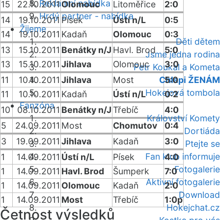
Reklamní nabídka
15
22.10.2011
Olomouc
Litoměřice
2:0
Hrdý partner - nabídka
14
19.10.2011
Písek
Ústí n/L
0:5
Žijeme
14
19.10.2011
Kadaň
Olomouc
0:3
Děti dětem
13
15.10.2011
Benátky n/J
Havl. Brod
5:0
Jsme jedna rodina
13
15.10.2011
Jihlava
Olomouc
3:0
Petr Koukal a Kometa
11
10.10.2011
Jihlava
Most
Chlapi ŽENÁM
5:0
Hokejová tombola
11
10.10.2011
Kadaň
Ústí n/L
0:2
Fanzóna
10
08.10.2011
Benátky n/J
Třebíč
4:0
Království Komety
5
24.09.2011
Most
Chomutov
0:4
Dortiáda
3
19.09.2011
Jihlava
Kadaň
3:0
Ptejte se
Fan klub informuje
1
14.09.2011
Ústí n/L
Písek
4:0
Fotogalerie
1
14.09.2011
Havl. Brod
Šumperk
7:0
Aktivní fotogalerie
1
14.09.2011
Olomouc
Kadaň
2:0
Download
1
14.09.2011
Most
Třebíč
1:0p
Hokejchat.cz
Četnost výsledků