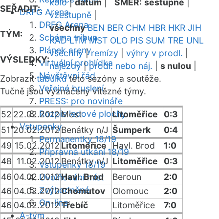
kolo
|
datum
|
SMĚR:
sestupně
|
SEŘADIT:
DRFG Arena
vzestupně
|
DRFG Arena
všechny
BEN
BER
CHM
HBR
HKR
JIH
TÝM:
Schéma tribun
KAD
LTM
MST
OLO
PIS
SUM
TRE
UNL
Plánek areny
všechny
|
remízy
|
výhry v prodl.
|
VÝSLEDKY:
Virtuální prohlídka
nájezdy
|
prodl. nebo náj.
|
s nulou
|
Návštěvní řád
Zobrazit
tabulku
této sezóny a soutěže.
Veřejné bruslení
Tučně jsou vyznačeny vítězné týmy.
PRESS: pro novináře
Rozpis ledové plochy
52
22.02.2012
Most
Litoměřice
0:3
Vstupenky
51
20.02.2012
Benátky n/J
Šumperk
0:4
Permanentky 18/19
49
15.02.2012
Litoměřice
Havl. Brod
1:0
Přípravná utkání 18/19
48
11.02.2012
Benátky n/J
Litoměřice
0:3
Vstupenky 18/19
46
04.02.2012
Havl. Brod
Beroun
2:0
Uvolňování míst
Zvýhodněné
46
04.02.2012
Chomutov
Olomouc
2:0
On-line
46
04.02.2012
Třebíč
Litoměřice
7:0
A-tým