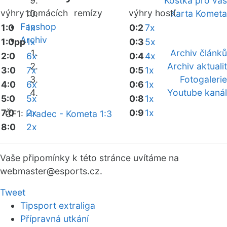
Kostka pro vás
výhry domácích
remízy
výhry hostí
Karta Kometa
Fanshop
1:0
1x
0:2
7x
Archiv
1:0pp
1x
0:3
5x
Archiv článků
2:0
6x
0:4
4x
Archiv aktualit
3:0
7x
0:5
1x
Fotogalerie
4:0
6x
0:6
1x
Youtube kanál
5:0
5x
0:8
1x
7:0
2x
0:9
1x
ČF1:
Hradec - Kometa 1:3
8:0
2x
Vaše připomínky k této stránce uvítáme na
webmaster
@esports.cz.
Tweet
Tipsport extraliga
Přípravná utkání