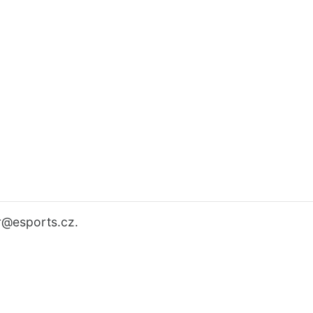
r
@esports.cz.