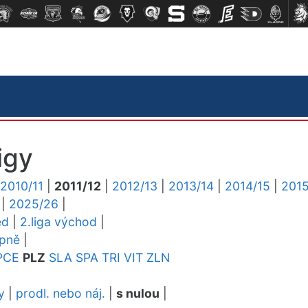
igy
2010/11
|
2011/12
|
2012/13
|
2013/14
|
2014/15
|
2015
|
2025/26
|
ed
|
2.liga východ
|
upně
|
PCE
PLZ
SLA
SPA
TRI
VIT
ZLN
y
|
prodl. nebo náj.
|
s nulou
|