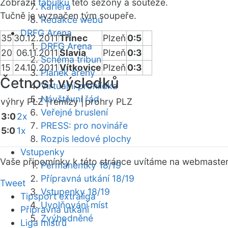
Zobrazit
tabulku
této sezóny a soutěže.
Kariéra
Tučně je vyznačen tým soupeře.
Redakce webu
DRFG Arena
35
30.12.2011
Třinec
Plzeň
0:5
DRFG Arena
20
06.11.2011
Slavia
Plzeň
0:3
Schéma tribun
15
24.10.2011
Vítkovice
Plzeň
0:3
Plánek areny
Četnost výsledků
Virtuální prohlídka
Návštěvní řád
výhry PLZ |
remízy |
prohry PLZ
Veřejné bruslení
3:0
2x
PRESS: pro novináře
5:0
1x
Rozpis ledové plochy
Vstupenky
Vaše připomínky k této stránce uvítáme na webmaste
Permanentky 18/19
Přípravná utkání 18/19
Tweet
Vstupenky 18/19
Tipsport extraliga
Uvolňování míst
Přípravná utkání
Zvýhodněné
Liga mistrů