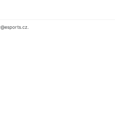
r
@esports.cz.