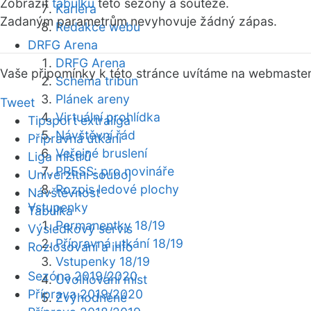
Zobrazit
tabulku
této sezóny a soutěže.
Kariéra
Zadaným parametrům nevyhovuje žádný zápas.
Redakce webu
DRFG Arena
DRFG Arena
Vaše připomínky k této stránce uvítáme na webmaste
Schéma tribun
Plánek areny
Tweet
Virtuální prohlídka
Tipsport extraliga
Návštěvní řád
Přípravná utkání
Veřejné bruslení
Liga mistrů
PRESS: pro novináře
Univerzitní souboj
Rozpis ledové plochy
Návštěvnost
Vstupenky
Tabulka
Permanentky 18/19
Výsledkový servis
Přípravná utkání 18/19
Rozlosování a info
Vstupenky 18/19
Sezóna 2019/2020
Uvolňování míst
Příprava 2019/2020
Zvýhodněné