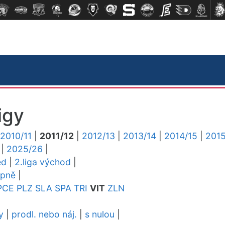
igy
2010/11
|
2011/12
|
2012/13
|
2013/14
|
2014/15
|
2015
|
2025/26
|
ed
|
2.liga východ
|
upně
|
PCE
PLZ
SLA
SPA
TRI
VIT
ZLN
y
|
prodl. nebo náj.
|
s nulou
|