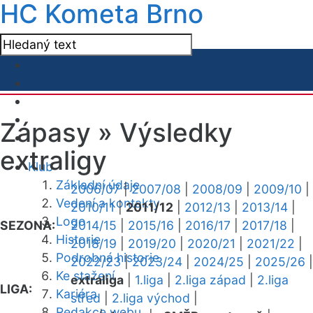
HC Kometa Brno
Zápasy »
Výsledky
extraligy
Klub
Základní údaje
2006/07
|
2007/08
|
2008/09
|
2009/10
|
Vedení a kontakty
2010/11
|
2011/12
|
2012/13
|
2013/14
|
Logo
SEZONA:
2014/15
|
2015/16
|
2016/17
|
2017/18
|
Historie
2018/19
|
2019/20
|
2020/21
|
2021/22
|
Podrobná historie
2022/23
|
2023/24
|
2024/25
|
2025/26
|
Ke stažení
extraliga
|
1.liga
|
2.liga západ
|
2.liga
LIGA:
Kariéra
střed
|
2.liga východ
|
Redakce webu