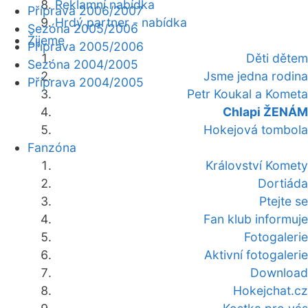
Reklamní nabídka
Příprava 2006/2007
Hrdý partner - nabídka
Sezóna 2005/2006
Žijeme
Příprava 2005/2006
Děti dětem
Sezóna 2004/2005
Jsme jedna rodina
Příprava 2004/2005
Petr Koukal a Kometa
Chlapi ŽENÁM
Hokejová tombola
Fanzóna
Království Komety
Dortiáda
Ptejte se
Fan klub informuje
Fotogalerie
Aktivní fotogalerie
Download
Hokejchat.cz