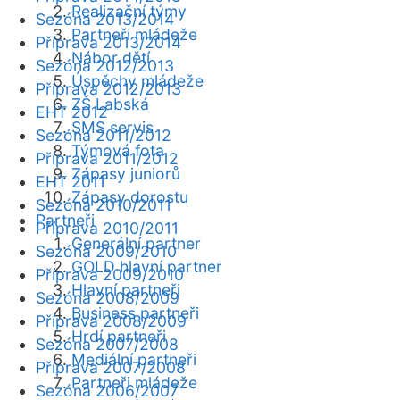
Realizační týmy
Sezóna 2013/2014
Partneři mládeže
Příprava 2013/2014
Nábor dětí
Sezóna 2012/2013
Úspěchy mládeže
Příprava 2012/2013
ZŠ Labská
EHT 2012
SMS servis
Sezóna 2011/2012
Týmová fota
Příprava 2011/2012
Zápasy juniorů
EHT 2011
Zápasy dorostu
Sezóna 2010/2011
Partneři
Příprava 2010/2011
Generální partner
Sezóna 2009/2010
GOLD hlavní partner
Příprava 2009/2010
Hlavní partneři
Sezóna 2008/2009
Business partneři
Příprava 2008/2009
Hrdí partneři
Sezóna 2007/2008
Mediální partneři
Příprava 2007/2008
Partneři mládeže
Sezóna 2006/2007