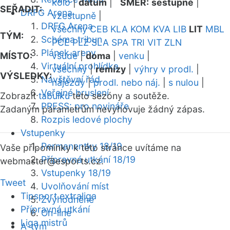
kolo
|
datum
|
SMĚR:
sestupně
|
SEŘADIT:
DRFG Arena
vzestupně
|
DRFG Arena
všechny
CEB
KLA
KOM
KVA
LIB
LIT
MBL
TÝM:
Schéma tribun
PCE
PLZ
SLA
SPA
TRI
VIT
ZLN
Plánek areny
MÍSTO:
všude
|
doma
|
venku
|
Virtuální prohlídka
všechny
|
remízy
|
výhry v prodl.
|
VÝSLEDKY:
Návštěvní řád
nájezdy
|
prodl. nebo náj.
|
s nulou
|
Veřejné bruslení
Zobrazit
tabulku
této sezóny a soutěže.
PRESS: pro novináře
Zadaným parametrům nevyhovuje žádný zápas.
Rozpis ledové plochy
Vstupenky
Permanentky 18/19
Vaše připomínky k této stránce uvítáme na
Přípravná utkání 18/19
webmaster
@esports.cz.
Vstupenky 18/19
Tweet
Uvolňování míst
Tipsport extraliga
Zvýhodněné
Přípravná utkání
On-line
Liga mistrů
A-tým