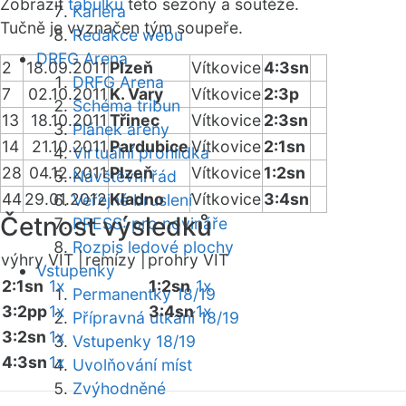
Zobrazit
tabulku
této sezóny a soutěže.
Kariéra
Tučně je vyznačen tým soupeře.
Redakce webu
DRFG Arena
2
18.09.2011
Plzeň
Vítkovice
4:3sn
DRFG Arena
7
02.10.2011
K. Vary
Vítkovice
2:3p
Schéma tribun
13
18.10.2011
Třinec
Vítkovice
2:3sn
Plánek areny
14
21.10.2011
Pardubice
Vítkovice
2:1sn
Virtuální prohlídka
28
04.12.2011
Plzeň
Vítkovice
1:2sn
Návštěvní řád
44
29.01.2012
Kladno
Vítkovice
3:4sn
Veřejné bruslení
Četnost výsledků
PRESS: pro novináře
Rozpis ledové plochy
výhry VIT |
remízy |
prohry VIT
Vstupenky
2:1sn
1x
1:2sn
1x
Permanentky 18/19
3:2pp
1x
3:4sn
1x
Přípravná utkání 18/19
3:2sn
1x
Vstupenky 18/19
4:3sn
1x
Uvolňování míst
Zvýhodněné