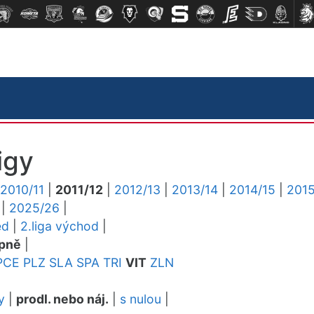
igy
2010/11
|
2011/12
|
2012/13
|
2013/14
|
2014/15
|
2015
|
2025/26
|
ed
|
2.liga východ
|
pně
|
PCE
PLZ
SLA
SPA
TRI
VIT
ZLN
y
|
prodl. nebo náj.
|
s nulou
|