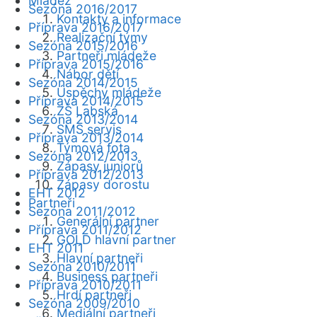
Mládež
Sezóna 2016/2017
Kontakty a informace
Příprava 2016/2017
Realizační týmy
Sezóna 2015/2016
Partneři mládeže
Příprava 2015/2016
Nábor dětí
Sezóna 2014/2015
Úspěchy mládeže
Příprava 2014/2015
ZŠ Labská
Sezóna 2013/2014
SMS servis
Příprava 2013/2014
Týmová fota
Sezóna 2012/2013
Zápasy juniorů
Příprava 2012/2013
Zápasy dorostu
EHT 2012
Partneři
Sezóna 2011/2012
Generální partner
Příprava 2011/2012
GOLD hlavní partner
EHT 2011
Hlavní partneři
Sezóna 2010/2011
Business partneři
Příprava 2010/2011
Hrdí partneři
Sezóna 2009/2010
Mediální partneři