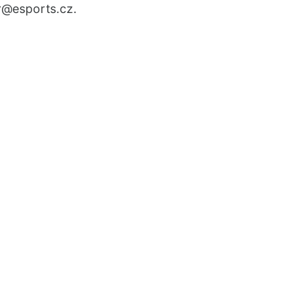
r
@esports.cz.