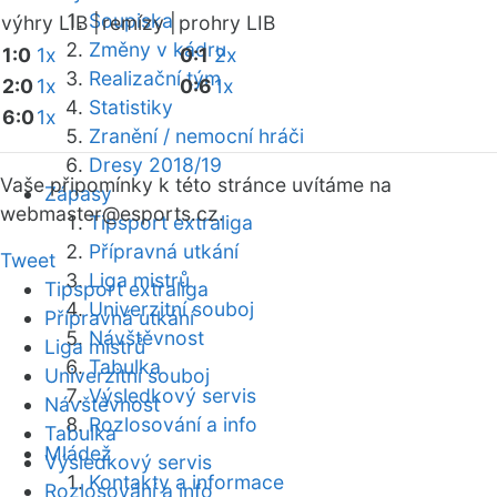
Soupiska
výhry LIB |
remízy |
prohry LIB
Změny v kádru
1:0
1x
0:1
2x
Realizační tým
2:0
1x
0:6
1x
Statistiky
6:0
1x
Zranění / nemocní hráči
Dresy 2018/19
Vaše připomínky k této stránce uvítáme na
Zápasy
webmaster
@esports.cz.
Tipsport extraliga
Přípravná utkání
Tweet
Liga mistrů
Tipsport extraliga
Univerzitní souboj
Přípravná utkání
Návštěvnost
Liga mistrů
Tabulka
Univerzitní souboj
Výsledkový servis
Návštěvnost
Rozlosování a info
Tabulka
Mládež
Výsledkový servis
Kontakty a informace
Rozlosování a info