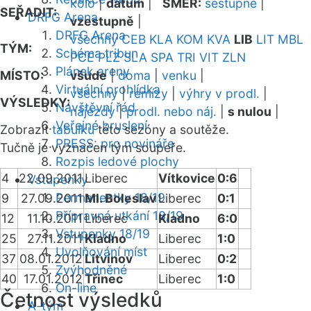
kolo
|
datum
|
SMĚR:
sestupně
|
SEŘADIT:
DRFG Arena
vzestupně
|
DRFG Arena
všechny
CEB
KLA
KOM
KVA
LIB
LIT
MBL
TÝM:
Schéma tribun
PCE
PLZ
SLA
SPA
TRI
VIT
ZLN
Plánek areny
MÍSTO:
všude
|
doma
|
venku
|
Virtuální prohlídka
všechny
|
remízy
|
výhry v prodl.
|
VÝSLEDKY:
Návštěvní řád
nájezdy
|
prodl. nebo náj.
|
s nulou
|
Veřejné bruslení
Zobrazit
tabulku
této sezóny a soutěže.
PRESS: pro novináře
Tučně je vyznačen tým soupeře.
Rozpis ledové plochy
4
22.09.2011
Liberec
Vítkovice
0:6
Vstupenky
Permanentky 18/19
9
27.09.2011
Ml. Boleslav
Liberec
0:1
Přípravná utkání 18/19
12
11.10.2011
Liberec
Kladno
6:0
Vstupenky 18/19
25
27.11.2011
Kladno
Liberec
1:0
Uvolňování míst
37
08.01.2012
Litvínov
Liberec
0:2
Zvýhodněné
40
17.01.2012
Třinec
Liberec
1:0
On-line
Četnost výsledků
A-tým