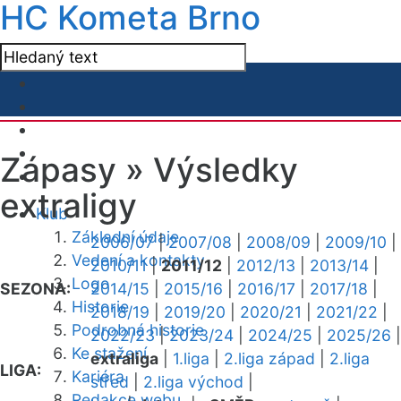
HC Kometa Brno
Zápasy »
Výsledky
extraligy
Klub
Základní údaje
2006/07
|
2007/08
|
2008/09
|
2009/10
|
Vedení a kontakty
2010/11
|
2011/12
|
2012/13
|
2013/14
|
Logo
SEZONA:
2014/15
|
2015/16
|
2016/17
|
2017/18
|
Historie
2018/19
|
2019/20
|
2020/21
|
2021/22
|
Podrobná historie
2022/23
|
2023/24
|
2024/25
|
2025/26
|
Ke stažení
extraliga
|
1.liga
|
2.liga západ
|
2.liga
LIGA:
Kariéra
střed
|
2.liga východ
|
Redakce webu