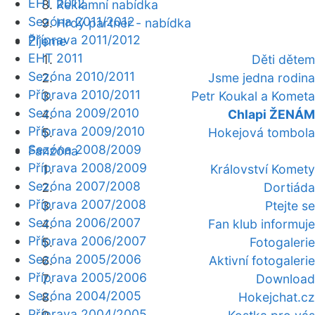
EHT 2012
Reklamní nabídka
Sezóna 2011/2012
Hrdý partner - nabídka
Příprava 2011/2012
Žijeme
EHT 2011
Děti dětem
Sezóna 2010/2011
Jsme jedna rodina
Příprava 2010/2011
Petr Koukal a Kometa
Sezóna 2009/2010
Chlapi ŽENÁM
Příprava 2009/2010
Hokejová tombola
Sezóna 2008/2009
Fanzóna
Příprava 2008/2009
Království Komety
Sezóna 2007/2008
Dortiáda
Příprava 2007/2008
Ptejte se
Sezóna 2006/2007
Fan klub informuje
Příprava 2006/2007
Fotogalerie
Sezóna 2005/2006
Aktivní fotogalerie
Příprava 2005/2006
Download
Sezóna 2004/2005
Hokejchat.cz
Příprava 2004/2005