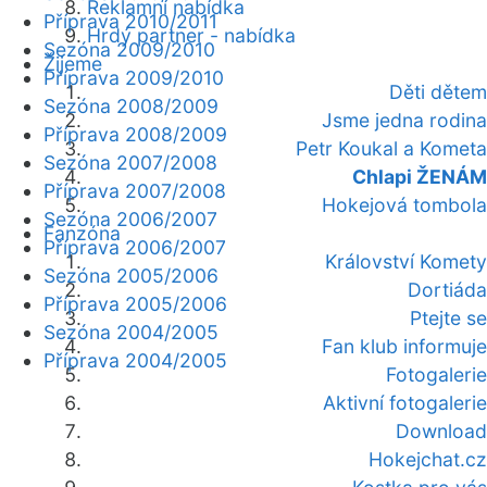
Reklamní nabídka
Příprava 2010/2011
Hrdý partner - nabídka
Sezóna 2009/2010
Žijeme
Příprava 2009/2010
Děti dětem
Sezóna 2008/2009
Jsme jedna rodina
Příprava 2008/2009
Petr Koukal a Kometa
Sezóna 2007/2008
Chlapi ŽENÁM
Příprava 2007/2008
Hokejová tombola
Sezóna 2006/2007
Fanzóna
Příprava 2006/2007
Království Komety
Sezóna 2005/2006
Dortiáda
Příprava 2005/2006
Ptejte se
Sezóna 2004/2005
Fan klub informuje
Příprava 2004/2005
Fotogalerie
Aktivní fotogalerie
Download
Hokejchat.cz