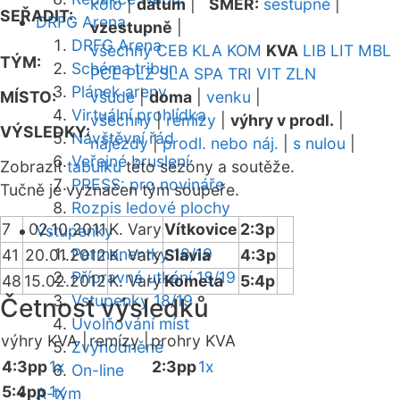
kolo
|
datum
|
SMĚR:
sestupně
|
SEŘADIT:
DRFG Arena
vzestupně
|
DRFG Arena
všechny
CEB
KLA
KOM
KVA
LIB
LIT
MBL
TÝM:
Schéma tribun
PCE
PLZ
SLA
SPA
TRI
VIT
ZLN
Plánek areny
MÍSTO:
všude
|
doma
|
venku
|
Virtuální prohlídka
všechny
|
remízy
|
výhry v prodl.
|
VÝSLEDKY:
Návštěvní řád
nájezdy
|
prodl. nebo náj.
|
s nulou
|
Veřejné bruslení
Zobrazit
tabulku
této sezóny a soutěže.
PRESS: pro novináře
Tučně je vyznačen tým soupeře.
Rozpis ledové plochy
7
02.10.2011
K. Vary
Vítkovice
2:3p
Vstupenky
Permanentky 18/19
41
20.01.2012
K. Vary
Slavia
4:3p
Přípravná utkání 18/19
48
15.02.2012
K. Vary
Kometa
5:4p
Vstupenky 18/19
Četnost výsledků
Uvolňování míst
výhry KVA |
remízy |
prohry KVA
Zvýhodněné
4:3pp
1x
2:3pp
1x
On-line
5:4pp
1x
A-tým