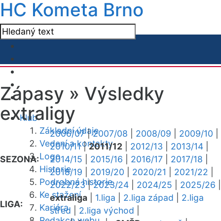
HC Kometa Brno
Zápasy »
Výsledky
extraligy
Klub
Základní údaje
2006/07
|
2007/08
|
2008/09
|
2009/10
|
Vedení a kontakty
2010/11
|
2011/12
|
2012/13
|
2013/14
|
Logo
SEZONA:
2014/15
|
2015/16
|
2016/17
|
2017/18
|
Historie
2018/19
|
2019/20
|
2020/21
|
2021/22
|
Podrobná historie
2022/23
|
2023/24
|
2024/25
|
2025/26
|
Ke stažení
extraliga
|
1.liga
|
2.liga západ
|
2.liga
LIGA:
Kariéra
střed
|
2.liga východ
|
Redakce webu