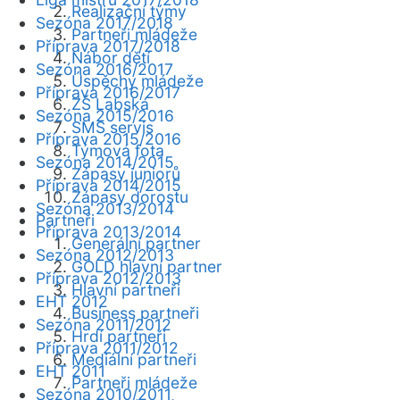
Realizační týmy
Sezóna 2017/2018
Partneři mládeže
Příprava 2017/2018
Nábor dětí
Sezóna 2016/2017
Úspěchy mládeže
Příprava 2016/2017
ZŠ Labská
Sezóna 2015/2016
SMS servis
Příprava 2015/2016
Týmová fota
Sezóna 2014/2015
Zápasy juniorů
Příprava 2014/2015
Zápasy dorostu
Sezóna 2013/2014
Partneři
Příprava 2013/2014
Generální partner
Sezóna 2012/2013
GOLD hlavní partner
Příprava 2012/2013
Hlavní partneři
EHT 2012
Business partneři
Sezóna 2011/2012
Hrdí partneři
Příprava 2011/2012
Mediální partneři
EHT 2011
Partneři mládeže
Sezóna 2010/2011