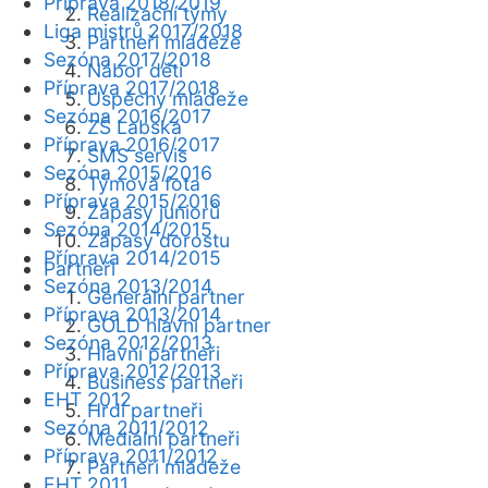
Příprava 2018/2019
Realizační týmy
Liga mistrů 2017/2018
Partneři mládeže
Sezóna 2017/2018
Nábor dětí
Příprava 2017/2018
Úspěchy mládeže
Sezóna 2016/2017
ZŠ Labská
Příprava 2016/2017
SMS servis
Sezóna 2015/2016
Týmová fota
Příprava 2015/2016
Zápasy juniorů
Sezóna 2014/2015
Zápasy dorostu
Příprava 2014/2015
Partneři
Sezóna 2013/2014
Generální partner
Příprava 2013/2014
GOLD hlavní partner
Sezóna 2012/2013
Hlavní partneři
Příprava 2012/2013
Business partneři
EHT 2012
Hrdí partneři
Sezóna 2011/2012
Mediální partneři
Příprava 2011/2012
Partneři mládeže
EHT 2011