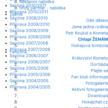
Reklamní nabídka
Sezóna 2010/2011
Hrdý partner - nabídka
Příprava 2010/2011
Žijeme
Sezóna 2009/2010
Děti dětem
Příprava 2009/2010
Jsme jedna rodina
Sezóna 2008/2009
Petr Koukal a Kometa
Příprava 2008/2009
Chlapi ŽENÁM
Sezóna 2007/2008
Hokejová tombola
Příprava 2007/2008
Fanzóna
Sezóna 2006/2007
Království Komety
Příprava 2006/2007
Dortiáda
Sezóna 2005/2006
Ptejte se
Příprava 2005/2006
Fan klub informuje
Sezóna 2004/2005
Fotogalerie
Příprava 2004/2005
Aktivní fotogalerie
Download
Hokejchat.cz