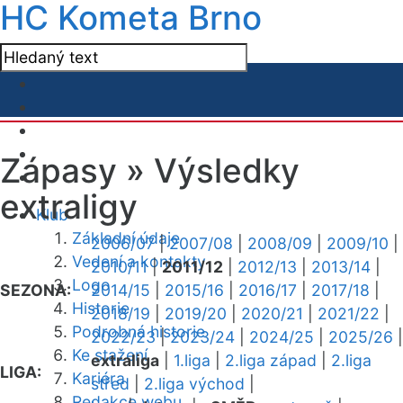
HC Kometa Brno
Zápasy »
Výsledky
extraligy
Klub
Základní údaje
2006/07
|
2007/08
|
2008/09
|
2009/10
|
Vedení a kontakty
2010/11
|
2011/12
|
2012/13
|
2013/14
|
Logo
SEZONA:
2014/15
|
2015/16
|
2016/17
|
2017/18
|
Historie
2018/19
|
2019/20
|
2020/21
|
2021/22
|
Podrobná historie
2022/23
|
2023/24
|
2024/25
|
2025/26
|
Ke stažení
extraliga
|
1.liga
|
2.liga západ
|
2.liga
LIGA:
Kariéra
střed
|
2.liga východ
|
Redakce webu