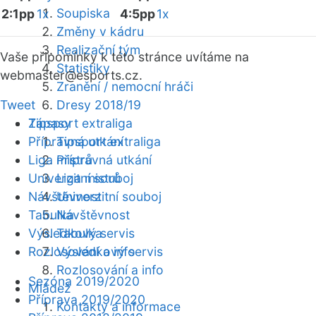
Soupiska
2:1pp
1x
4:5pp
1x
Změny v kádru
Realizační tým
Vaše připomínky k této stránce uvítáme na
Statistiky
webmaster
@esports.cz.
Zranění / nemocní hráči
Tweet
Dresy 2018/19
Zápasy
Tipsport extraliga
Přípravná utkání
Tipsport extraliga
Liga mistrů
Přípravná utkání
Univerzitní souboj
Liga mistrů
Návštěvnost
Univerzitní souboj
Tabulka
Návštěvnost
Výsledkový servis
Tabulka
Rozlosování a info
Výsledkový servis
Rozlosování a info
Sezóna 2019/2020
Mládež
Příprava 2019/2020
Kontakty a informace