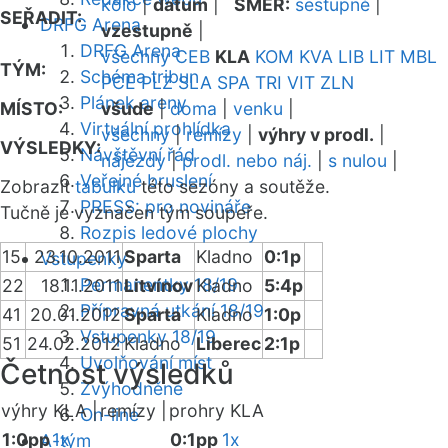
kolo
|
datum
|
SMĚR:
sestupně
|
SEŘADIT:
DRFG Arena
vzestupně
|
DRFG Arena
všechny
CEB
KLA
KOM
KVA
LIB
LIT
MBL
TÝM:
Schéma tribun
PCE
PLZ
SLA
SPA
TRI
VIT
ZLN
Plánek areny
MÍSTO:
všude
|
doma
|
venku
|
Virtuální prohlídka
všechny
|
remízy
|
výhry v prodl.
|
VÝSLEDKY:
Návštěvní řád
nájezdy
|
prodl. nebo náj.
|
s nulou
|
Veřejné bruslení
Zobrazit
tabulku
této sezóny a soutěže.
PRESS: pro novináře
Tučně je vyznačen tým soupeře.
Rozpis ledové plochy
15
23.10.2011
Sparta
Kladno
0:1p
Vstupenky
Permanentky 18/19
22
18.11.2011
Litvínov
Kladno
5:4p
Přípravná utkání 18/19
41
20.01.2012
Sparta
Kladno
1:0p
Vstupenky 18/19
51
24.02.2012
Kladno
Liberec
2:1p
Uvolňování míst
Četnost výsledků
Zvýhodněné
výhry KLA |
remízy |
prohry KLA
On-line
1:0pp
1x
0:1pp
1x
A-tým