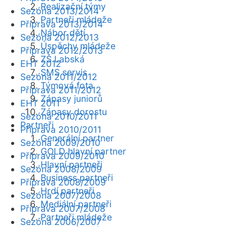
Realizační týmy
Sezóna 2013/2014
Partneři mládeže
Příprava 2013/2014
Nábor dětí
Sezóna 2012/2013
Úspěchy mládeže
Příprava 2012/2013
ZŠ Labská
EHT 2012
SMS servis
Sezóna 2011/2012
Týmová fota
Příprava 2011/2012
Zápasy juniorů
EHT 2011
Zápasy dorostu
Sezóna 2010/2011
Partneři
Příprava 2010/2011
Generální partner
Sezóna 2009/2010
GOLD hlavní partner
Příprava 2009/2010
Hlavní partneři
Sezóna 2008/2009
Business partneři
Příprava 2008/2009
Hrdí partneři
Sezóna 2007/2008
Mediální partneři
Příprava 2007/2008
Partneři mládeže
Sezóna 2006/2007