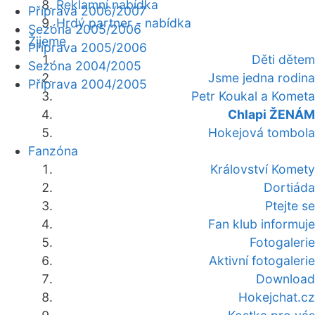
Reklamní nabídka
Příprava 2006/2007
Hrdý partner - nabídka
Sezóna 2005/2006
Žijeme
Příprava 2005/2006
Děti dětem
Sezóna 2004/2005
Jsme jedna rodina
Příprava 2004/2005
Petr Koukal a Kometa
Chlapi ŽENÁM
Hokejová tombola
Fanzóna
Království Komety
Dortiáda
Ptejte se
Fan klub informuje
Fotogalerie
Aktivní fotogalerie
Download
Hokejchat.cz