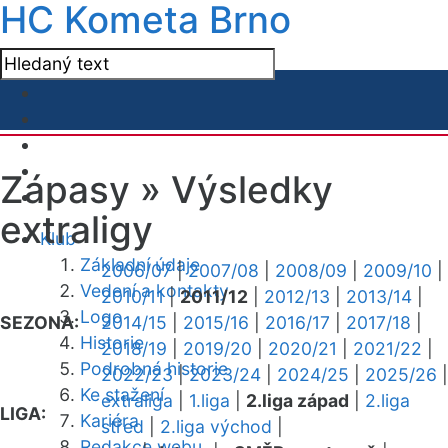
HC Kometa Brno
Zápasy »
Výsledky
extraligy
Klub
Základní údaje
2006/07
|
2007/08
|
2008/09
|
2009/10
|
Vedení a kontakty
2010/11
|
2011/12
|
2012/13
|
2013/14
|
Logo
SEZONA:
2014/15
|
2015/16
|
2016/17
|
2017/18
|
Historie
2018/19
|
2019/20
|
2020/21
|
2021/22
|
Podrobná historie
2022/23
|
2023/24
|
2024/25
|
2025/26
|
Ke stažení
extraliga
|
1.liga
|
2.liga západ
|
2.liga
LIGA:
Kariéra
střed
|
2.liga východ
|
Redakce webu