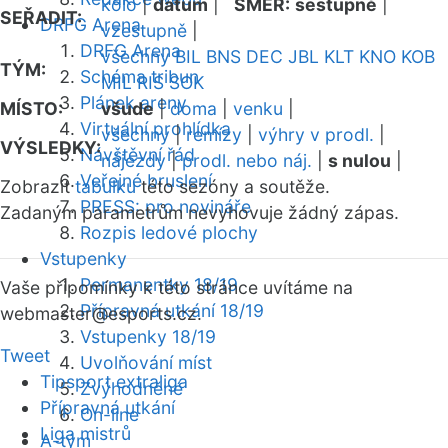
kolo
|
datum
|
SMĚR:
sestupně
|
SEŘADIT:
DRFG Arena
vzestupně
|
DRFG Arena
všechny
BIL
BNS
DEC
JBL
KLT
KNO
KOB
TÝM:
Schéma tribun
MIL
RIS
SOK
Plánek areny
MÍSTO:
všude
|
doma
|
venku
|
Virtuální prohlídka
všechny
|
remízy
|
výhry v prodl.
|
VÝSLEDKY:
Návštěvní řád
nájezdy
|
prodl. nebo náj.
|
s nulou
|
Veřejné bruslení
Zobrazit
tabulku
této sezóny a soutěže.
PRESS: pro novináře
Zadaným parametrům nevyhovuje žádný zápas.
Rozpis ledové plochy
Vstupenky
Permanentky 18/19
Vaše připomínky k této stránce uvítáme na
Přípravná utkání 18/19
webmaster
@esports.cz.
Vstupenky 18/19
Tweet
Uvolňování míst
Tipsport extraliga
Zvýhodněné
Přípravná utkání
On-line
Liga mistrů
A-tým