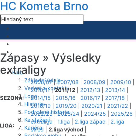
HC Kometa Brno
Zápasy »
Výsledky
extraligy
Klub
Základní údaje
2006/07
|
2007/08
|
2008/09
|
2009/10
|
Vedení a kontakty
2010/11
|
2011/12
|
2012/13
|
2013/14
|
Logo
SEZONA:
2014/15
|
2015/16
|
2016/17
|
2017/18
|
Historie
2018/19
|
2019/20
|
2020/21
|
2021/22
|
Podrobná historie
2022/23
|
2023/24
|
2024/25
|
2025/26
|
Ke stažení
extraliga
|
1.liga
|
2.liga západ
|
2.liga
LIGA:
Kariéra
střed
|
2.liga východ
|
Redakce webu