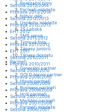
Realizační týmy
Sezóna 2013/2014
Partneři mládeže
Příprava 2013/2014
Nábor dětí
Sezóna 2012/2013
Úspěchy mládeže
Příprava 2012/2013
ZŠ Labská
EHT 2012
SMS servis
Sezóna 2011/2012
Týmová fota
Příprava 2011/2012
Zápasy juniorů
EHT 2011
Zápasy dorostu
Sezóna 2010/2011
Partneři
Příprava 2010/2011
Generální partner
Sezóna 2009/2010
GOLD hlavní partner
Příprava 2009/2010
Hlavní partneři
Sezóna 2008/2009
Business partneři
Příprava 2008/2009
Hrdí partneři
Sezóna 2007/2008
Mediální partneři
Příprava 2007/2008
Partneři mládeže
Sezóna 2006/2007