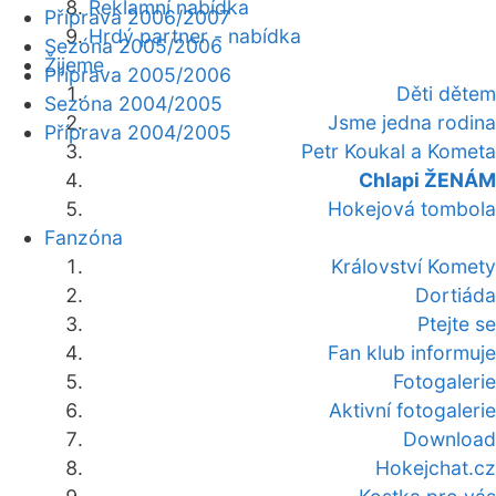
Reklamní nabídka
Příprava 2006/2007
Hrdý partner - nabídka
Sezóna 2005/2006
Žijeme
Příprava 2005/2006
Děti dětem
Sezóna 2004/2005
Jsme jedna rodina
Příprava 2004/2005
Petr Koukal a Kometa
Chlapi ŽENÁM
Hokejová tombola
Fanzóna
Království Komety
Dortiáda
Ptejte se
Fan klub informuje
Fotogalerie
Aktivní fotogalerie
Download
Hokejchat.cz