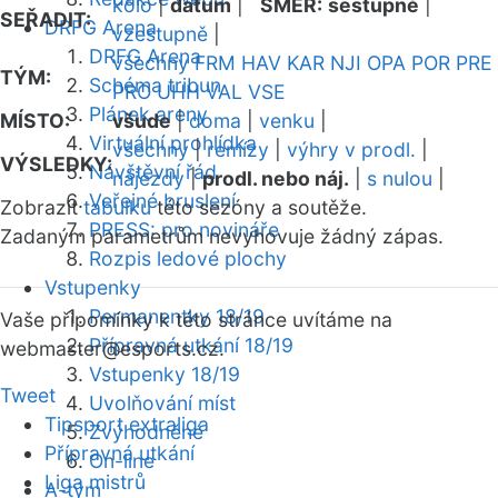
kolo
|
datum
|
SMĚR:
sestupně
|
SEŘADIT:
DRFG Arena
vzestupně
|
DRFG Arena
všechny
FRM
HAV
KAR
NJI
OPA
POR
PRE
TÝM:
Schéma tribun
PRO
UHH
VAL
VSE
Plánek areny
MÍSTO:
všude
|
doma
|
venku
|
Virtuální prohlídka
všechny
|
remízy
|
výhry v prodl.
|
VÝSLEDKY:
Návštěvní řád
nájezdy
|
prodl. nebo náj.
|
s nulou
|
Veřejné bruslení
Zobrazit
tabulku
této sezóny a soutěže.
PRESS: pro novináře
Zadaným parametrům nevyhovuje žádný zápas.
Rozpis ledové plochy
Vstupenky
Permanentky 18/19
Vaše připomínky k této stránce uvítáme na
Přípravná utkání 18/19
webmaster
@esports.cz.
Vstupenky 18/19
Tweet
Uvolňování míst
Tipsport extraliga
Zvýhodněné
Přípravná utkání
On-line
Liga mistrů
A-tým