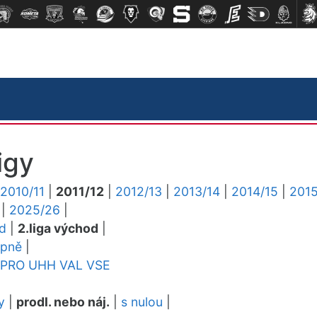
igy
2010/11
|
2011/12
|
2012/13
|
2013/14
|
2014/15
|
2015
|
2025/26
|
ed
|
2.liga východ
|
upně
|
PRO
UHH
VAL
VSE
y
|
prodl. nebo náj.
|
s nulou
|