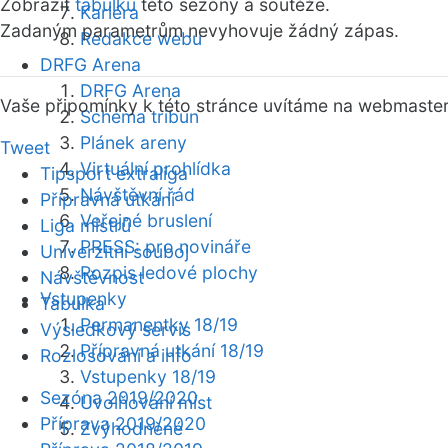
Zobrazit
tabulku
této sezóny a soutěže.
Kariéra
Zadaným parametrům nevyhovuje žádný zápas.
Redakce webu
DRFG Arena
DRFG Arena
Vaše připomínky k této stránce uvítáme na webmaste
Schéma tribun
Plánek areny
Tweet
Virtuální prohlídka
Tipsport extraliga
Návštěvní řád
Přípravná utkání
Veřejné bruslení
Liga mistrů
PRESS: pro novináře
Univerzitní souboj
Rozpis ledové plochy
Návštěvnost
Vstupenky
Tabulka
Permanentky 18/19
Výsledkový servis
Přípravná utkání 18/19
Rozlosování a info
Vstupenky 18/19
Sezóna 2019/2020
Uvolňování míst
Příprava 2019/2020
Zvýhodněné