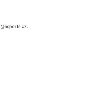
r
@esports.cz.