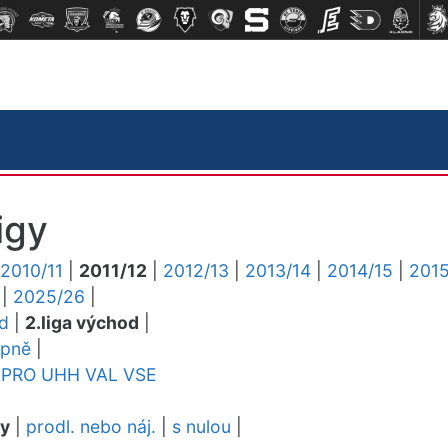
igy
2010/11
|
2011/12
|
2012/13
|
2013/14
|
2014/15
|
2015
|
2025/26
|
ed
|
2.liga východ
|
upně
|
PRO
UHH
VAL
VSE
dy
|
prodl. nebo náj.
|
s nulou
|