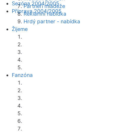
Sezóna 2004/2005
Partneři mládeže
Příprava 2004/2005
Reklamní nabídka
Hrdý partner - nabídka
Žijeme
Fanzóna