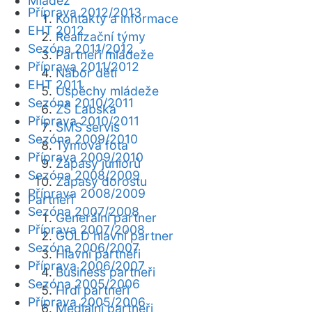
Mládež
Příprava 2012/2013
Kontakty a informace
EHT 2012
Realizační týmy
Sezóna 2011/2012
Partneři mládeže
Příprava 2011/2012
Nábor dětí
EHT 2011
Úspěchy mládeže
Sezóna 2010/2011
ZŠ Labská
Příprava 2010/2011
SMS servis
Sezóna 2009/2010
Týmová fota
Příprava 2009/2010
Zápasy juniorů
Sezóna 2008/2009
Zápasy dorostu
Příprava 2008/2009
Partneři
Sezóna 2007/2008
Generální partner
Příprava 2007/2008
GOLD hlavní partner
Sezóna 2006/2007
Hlavní partneři
Příprava 2006/2007
Business partneři
Sezóna 2005/2006
Hrdí partneři
Příprava 2005/2006
Mediální partneři