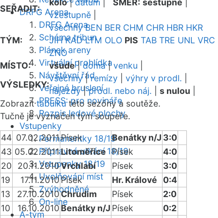
kolo
|
datum
|
SMĚR:
sestupně
|
SEŘADIT:
DRFG Arena
vzestupně
|
DRFG Arena
všechny
BEN
BER
CHM
CHR
HBR
HKR
Schéma tribun
TÝM:
JIH
KAD
LTM
OLO
PIS
TAB
TRE
UNL
VRC
Plánek areny
ZNO
Virtuální prohlídka
MÍSTO:
všude
|
doma
|
venku
|
Návštěvní řád
všechny
|
remízy
|
výhry v prodl.
|
VÝSLEDKY:
Veřejné bruslení
nájezdy
|
prodl. nebo náj.
|
s nulou
|
PRESS: pro novináře
Zobrazit
tabulku
této sezóny a soutěže.
Rozpis ledové plochy
Tučně je vyznačen tým soupeře.
Vstupenky
44
07.02.2011
Písek
Benátky n/J
3:0
Permanentky 18/19
Přípravná utkání 18/19
43
05.02.2011
Litoměřice
Písek
4:0
Vstupenky 18/19
20
20.11.2010
Vrchlabí
Písek
3:0
Uvolňování míst
19
17.11.2010
Písek
Hr. Králové
0:4
Zvýhodněné
13
27.10.2010
Chrudim
Písek
2:0
On-line
10
16.10.2010
Benátky n/J
Písek
0:2
A-tým