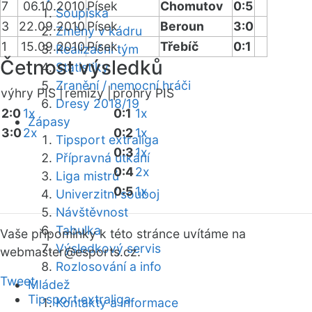
7
06.10.2010
Písek
Chomutov
0:5
Soupiska
3
22.09.2010
Písek
Beroun
3:0
Změny v kádru
1
15.09.2010
Písek
Třebíč
0:1
Realizační tým
Četnost výsledků
Statistiky
Zranění / nemocní hráči
výhry PIS |
remízy |
prohry PIS
Dresy 2018/19
2:0
1x
0:1
1x
Zápasy
3:0
2x
0:2
1x
Tipsport extraliga
0:3
1x
Přípravná utkání
0:4
2x
Liga mistrů
0:5
1x
Univerzitní souboj
Návštěvnost
Tabulka
Vaše připomínky k této stránce uvítáme na
Výsledkový servis
webmaster
@esports.cz.
Rozlosování a info
Tweet
Mládež
Tipsport extraliga
Kontakty a informace