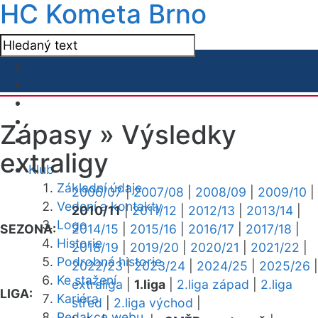
HC Kometa Brno
Zápasy »
Výsledky
extraligy
Klub
Základní údaje
2006/07
|
2007/08
|
2008/09
|
2009/10
|
Vedení a kontakty
2010/11
|
2011/12
|
2012/13
|
2013/14
|
Logo
SEZONA:
2014/15
|
2015/16
|
2016/17
|
2017/18
|
Historie
2018/19
|
2019/20
|
2020/21
|
2021/22
|
Podrobná historie
2022/23
|
2023/24
|
2024/25
|
2025/26
|
Ke stažení
extraliga
|
1.liga
|
2.liga západ
|
2.liga
LIGA:
Kariéra
střed
|
2.liga východ
|
Redakce webu