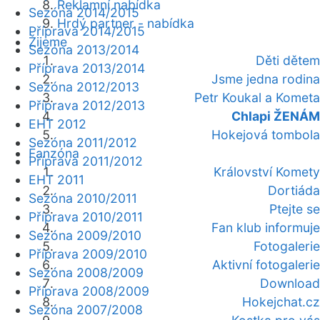
Reklamní nabídka
Sezóna 2014/2015
Hrdý partner - nabídka
Příprava 2014/2015
Žijeme
Sezóna 2013/2014
Děti dětem
Příprava 2013/2014
Jsme jedna rodina
Sezóna 2012/2013
Petr Koukal a Kometa
Příprava 2012/2013
Chlapi ŽENÁM
EHT 2012
Hokejová tombola
Sezóna 2011/2012
Fanzóna
Příprava 2011/2012
Království Komety
EHT 2011
Dortiáda
Sezóna 2010/2011
Ptejte se
Příprava 2010/2011
Fan klub informuje
Sezóna 2009/2010
Fotogalerie
Příprava 2009/2010
Aktivní fotogalerie
Sezóna 2008/2009
Download
Příprava 2008/2009
Hokejchat.cz
Sezóna 2007/2008