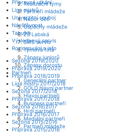
Přípravná utkání
Realizační týmy
Liga mistrů
Partneři mládeže
Univerzitní souboj
Nábor dětí
Návštěvnost
Úspěchy mládeže
Tabulka
ZŠ Labská
Výsledkový servis
SMS servis
Rozlosování a info
Týmová fota
Zápasy juniorů
Sezóna 2019/2020
Zápasy dorostu
Příprava 2019/2020
Partneři
Příprava 2018/2019
Generální partner
Liga mistrů 2017/2018
GOLD hlavní partner
Sezóna 2017/2018
Hlavní partneři
Příprava 2017/2018
Business partneři
Sezóna 2016/2017
Hrdí partneři
Příprava 2016/2017
Mediální partneři
Sezóna 2015/2016
Partneři mládeže
Příprava 2015/2016