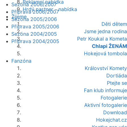
Reklamní nabídka
Sezóna 2006/2007
Hrdý partner - nabídka
Příprava 2006/2007
Žijeme
Sezóna 2005/2006
Děti dětem
Příprava 2005/2006
Jsme jedna rodina
Sezóna 2004/2005
Petr Koukal a Kometa
Příprava 2004/2005
Chlapi ŽENÁM
Hokejová tombola
Fanzóna
Království Komety
Dortiáda
Ptejte se
Fan klub informuje
Fotogalerie
Aktivní fotogalerie
Download
Hokejchat.cz