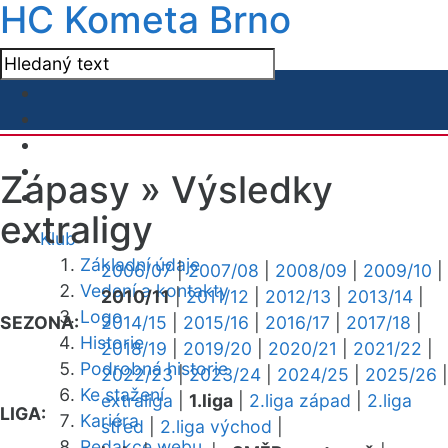
HC Kometa Brno
Zápasy »
Výsledky
extraligy
Klub
Základní údaje
2006/07
|
2007/08
|
2008/09
|
2009/10
|
Vedení a kontakty
2010/11
|
2011/12
|
2012/13
|
2013/14
|
Logo
SEZONA:
2014/15
|
2015/16
|
2016/17
|
2017/18
|
Historie
2018/19
|
2019/20
|
2020/21
|
2021/22
|
Podrobná historie
2022/23
|
2023/24
|
2024/25
|
2025/26
|
Ke stažení
extraliga
|
1.liga
|
2.liga západ
|
2.liga
LIGA:
Kariéra
střed
|
2.liga východ
|
Redakce webu