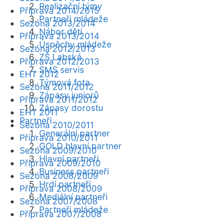
Realizační týmy
Příprava 2014/2015
Partneři mládeže
Sezóna 2013/2014
Nábor dětí
Příprava 2013/2014
Úspěchy mládeže
Sezóna 2012/2013
ZŠ Labská
Příprava 2012/2013
SMS servis
EHT 2012
Týmová fota
Sezóna 2011/2012
Zápasy juniorů
Příprava 2011/2012
Zápasy dorostu
EHT 2011
Partneři
Sezóna 2010/2011
Generální partner
Příprava 2010/2011
GOLD hlavní partner
Sezóna 2009/2010
Hlavní partneři
Příprava 2009/2010
Business partneři
Sezóna 2008/2009
Hrdí partneři
Příprava 2008/2009
Mediální partneři
Sezóna 2007/2008
Partneři mládeže
Příprava 2007/2008