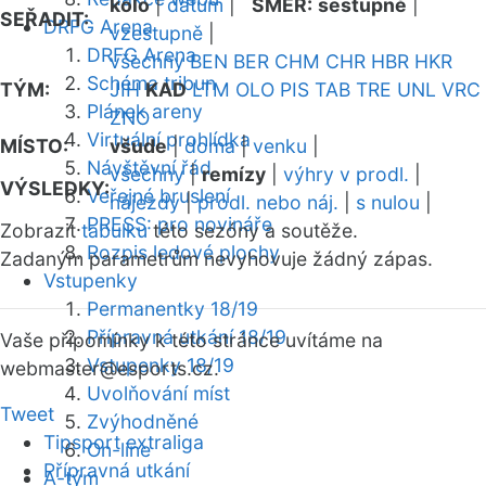
kolo
|
datum
|
SMĚR:
sestupně
|
SEŘADIT:
DRFG Arena
vzestupně
|
DRFG Arena
všechny
BEN
BER
CHM
CHR
HBR
HKR
Schéma tribun
TÝM:
JIH
KAD
LTM
OLO
PIS
TAB
TRE
UNL
VRC
Plánek areny
ZNO
Virtuální prohlídka
MÍSTO:
všude
|
doma
|
venku
|
Návštěvní řád
všechny
|
remízy
|
výhry v prodl.
|
VÝSLEDKY:
Veřejné bruslení
nájezdy
|
prodl. nebo náj.
|
s nulou
|
PRESS: pro novináře
Zobrazit
tabulku
této sezóny a soutěže.
Rozpis ledové plochy
Zadaným parametrům nevyhovuje žádný zápas.
Vstupenky
Permanentky 18/19
Přípravná utkání 18/19
Vaše připomínky k této stránce uvítáme na
Vstupenky 18/19
webmaster
@esports.cz.
Uvolňování míst
Tweet
Zvýhodněné
Tipsport extraliga
On-line
Přípravná utkání
A-tým