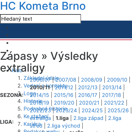
HC Kometa Brno
Zápasy »
Výsledky
extraligy
Klub
Základní údaje
2006/07
|
2007/08
|
2008/09
|
2009/10
|
Vedení a kontakty
2010/11
|
2011/12
|
2012/13
|
2013/14
|
Logo
SEZONA:
2014/15
|
2015/16
|
2016/17
|
2017/18
|
Historie
2018/19
|
2019/20
|
2020/21
|
2021/22
|
Podrobná historie
2022/23
|
2023/24
|
2024/25
|
2025/26
|
Ke stažení
extraliga
|
1.liga
|
2.liga západ
|
2.liga
LIGA:
Kariéra
střed
|
2.liga východ
|
Redakce webu