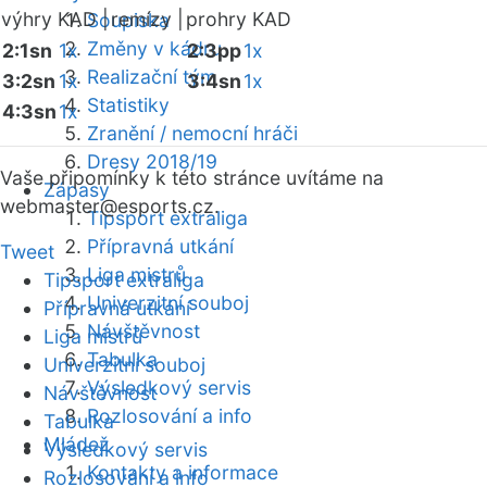
výhry KAD |
remízy |
prohry KAD
Soupiska
Změny v kádru
2:1sn
1x
2:3pp
1x
Realizační tým
3:2sn
1x
3:4sn
1x
Statistiky
4:3sn
1x
Zranění / nemocní hráči
Dresy 2018/19
Vaše připomínky k této stránce uvítáme na
Zápasy
webmaster
@esports.cz.
Tipsport extraliga
Přípravná utkání
Tweet
Liga mistrů
Tipsport extraliga
Univerzitní souboj
Přípravná utkání
Návštěvnost
Liga mistrů
Tabulka
Univerzitní souboj
Výsledkový servis
Návštěvnost
Rozlosování a info
Tabulka
Mládež
Výsledkový servis
Kontakty a informace
Rozlosování a info