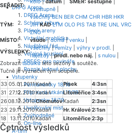
kolo
|
datum
|
SMĚR:
sestupně
|
SEŘADIT:
DRFG Arena
vzestupně
|
DRFG Arena
všechny
BEN
BER
CHM
CHR
HBR
HKR
Schéma tribun
TÝM:
JIH
KAD
LTM
OLO
PIS
TAB
TRE
UNL
VRC
Plánek areny
ZNO
Virtuální prohlídka
MÍSTO:
všude
|
doma
|
venku
|
Návštěvní řád
všechny
|
remízy
|
výhry v prodl.
|
VÝSLEDKY:
Veřejné bruslení
nájezdy
|
prodl. nebo náj.
|
s nulou
|
PRESS: pro novináře
Zobrazit
tabulku
této sezóny a soutěže.
Rozpis ledové plochy
Tučně je vyznačen tým soupeře.
Vstupenky
33
05.01.2011
Kadaň
Písek
4:3sn
Permanentky 18/19
Přípravná utkání 18/19
31
27.12.2010
Kadaň
Litoměřice
3:4sn
Vstupenky 18/19
26
08.12.2010
Chomutov
Kadaň
2:3sn
Uvolňování míst
23
29.11.2010
Kadaň
Hr. Králové
2:1sn
Zvýhodněné
18
13.11.2010
Kadaň
Litoměřice
2:3p
On-line
Četnost výsledků
A-tým