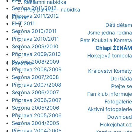
EHT 2012
Reklamní nabídka
Sezóna 2011/2012
Hrdý partner - nabídka
Příprava 2011/2012
Žijeme
EHT 2011
Děti dětem
Sezóna 2010/2011
Jsme jedna rodina
Příprava 2010/2011
Petr Koukal a Kometa
Sezóna 2009/2010
Chlapi ŽENÁM
Příprava 2009/2010
Hokejová tombola
Sezóna 2008/2009
Fanzóna
Příprava 2008/2009
Království Komety
Sezóna 2007/2008
Dortiáda
Příprava 2007/2008
Ptejte se
Sezóna 2006/2007
Fan klub informuje
Příprava 2006/2007
Fotogalerie
Sezóna 2005/2006
Aktivní fotogalerie
Příprava 2005/2006
Download
Sezóna 2004/2005
Hokejchat.cz
Příprava 2004/2005