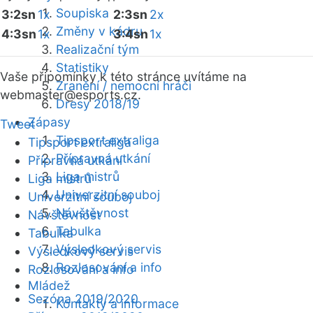
Soupiska
3:2sn
1x
2:3sn
2x
Změny v kádru
4:3sn
1x
3:4sn
1x
Realizační tým
Statistiky
Vaše připomínky k této stránce uvítáme na
Zranění / nemocní hráči
webmaster
@esports.cz.
Dresy 2018/19
Zápasy
Tweet
Tipsport extraliga
Tipsport extraliga
Přípravná utkání
Přípravná utkání
Liga mistrů
Liga mistrů
Univerzitní souboj
Univerzitní souboj
Návštěvnost
Návštěvnost
Tabulka
Tabulka
Výsledkový servis
Výsledkový servis
Rozlosování a info
Rozlosování a info
Mládež
Sezóna 2019/2020
Kontakty a informace