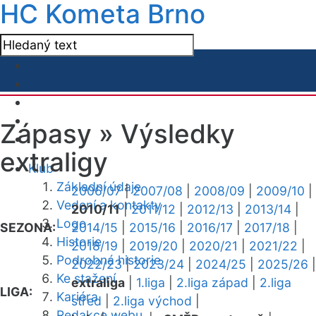
HC Kometa Brno
Zápasy »
Výsledky
extraligy
Klub
Základní údaje
2006/07
|
2007/08
|
2008/09
|
2009/10
|
Vedení a kontakty
2010/11
|
2011/12
|
2012/13
|
2013/14
|
Logo
SEZONA:
2014/15
|
2015/16
|
2016/17
|
2017/18
|
Historie
2018/19
|
2019/20
|
2020/21
|
2021/22
|
Podrobná historie
2022/23
|
2023/24
|
2024/25
|
2025/26
|
Ke stažení
extraliga
|
1.liga
|
2.liga západ
|
2.liga
LIGA:
Kariéra
střed
|
2.liga východ
|
Redakce webu