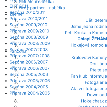
Reklamní nabídka
EHT 2011
Hrdý partner - nabídka
Sezóna 2010/2011
Žijeme
Příprava 2010/2011
Děti dětem
Sezóna 2009/2010
Jsme jedna rodina
Příprava 2009/2010
Petr Koukal a Kometa
Sezóna 2008/2009
Chlapi ŽENÁM
Příprava 2008/2009
Hokejová tombola
Sezóna 2007/2008
Fanzóna
Příprava 2007/2008
Království Komety
Sezóna 2006/2007
Dortiáda
Příprava 2006/2007
Ptejte se
Sezóna 2005/2006
Fan klub informuje
Příprava 2005/2006
Fotogalerie
Sezóna 2004/2005
Aktivní fotogalerie
Příprava 2004/2005
Download
Hokejchat.cz