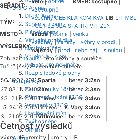
kolo
|
datum
|
SMĚR:
sestupně
|
SEŘADIT:
DRFG Arena
vzestupně
|
DRFG Arena
všechny
CEB
KLA
KOM
KVA
LIB
LIT
MBL
TÝM:
Schéma tribun
PCE
PLZ
SLA
SPA
TRI
VIT
ZLN
Plánek areny
MÍSTO:
všude
|
doma
|
venku
|
Virtuální prohlídka
všechny
|
remízy
|
výhry v prodl.
|
VÝSLEDKY:
Návštěvní řád
nájezdy
|
prodl. nebo náj.
|
s nulou
|
Veřejné bruslení
Zobrazit
tabulku
této sezóny a soutěže.
PRESS: pro novináře
Tučně je vyznačen tým soupeře.
Rozpis ledové plochy
50
16.02.2011
Sparta
Liberec
3:2sn
Vstupenky
Permanentky 18/19
27
03.12.2010
Zlín
Liberec
2:3sn
Přípravná utkání 18/19
23
21.11.2010
Třinec
Liberec
3:4sn
Vstupenky 18/19
15
24.10.2010
Liberec
K. Vary
3:4sn
Uvolňování míst
3
21.09.2010
Vítkovice
Liberec
3:2sn
Zvýhodněné
Četnost výsledků
On-line
výhry LIB |
remízy |
prohry LIB
A-tým