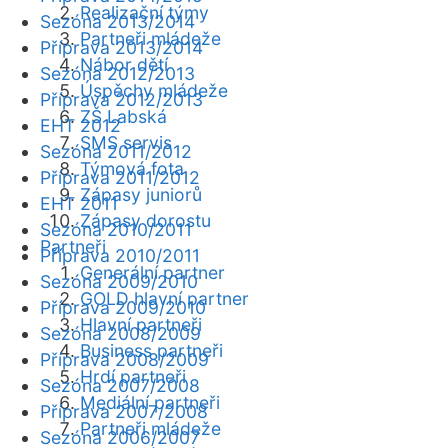
Realizační týmy
Sezóna 2013/2014
Partneři mládeže
Příprava 2013/2014
Nábor dětí
Sezóna 2012/2013
Úspěchy mládeže
Příprava 2012/2013
ZŠ Labská
EHT 2012
SMS servis
Sezóna 2011/2012
Týmová fota
Příprava 2011/2012
Zápasy juniorů
EHT 2011
Zápasy dorostu
Sezóna 2010/2011
Partneři
Příprava 2010/2011
Generální partner
Sezóna 2009/2010
GOLD hlavní partner
Příprava 2009/2010
Hlavní partneři
Sezóna 2008/2009
Business partneři
Příprava 2008/2009
Hrdí partneři
Sezóna 2007/2008
Mediální partneři
Příprava 2007/2008
Partneři mládeže
Sezóna 2006/2007