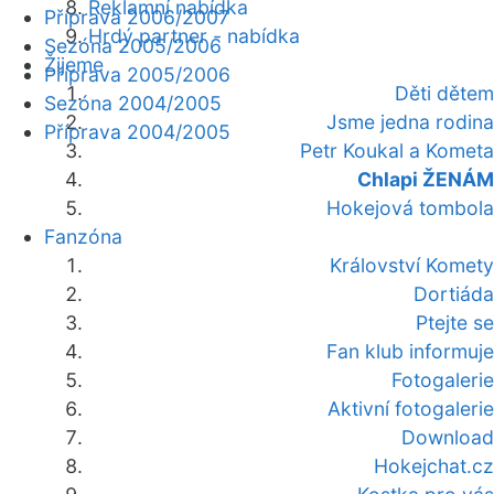
Reklamní nabídka
Příprava 2006/2007
Hrdý partner - nabídka
Sezóna 2005/2006
Žijeme
Příprava 2005/2006
Děti dětem
Sezóna 2004/2005
Jsme jedna rodina
Příprava 2004/2005
Petr Koukal a Kometa
Chlapi ŽENÁM
Hokejová tombola
Fanzóna
Království Komety
Dortiáda
Ptejte se
Fan klub informuje
Fotogalerie
Aktivní fotogalerie
Download
Hokejchat.cz