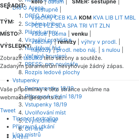
kolo
|
datum
|
SMĚR:
sestupně
|
SEŘADIT:
DRFG Arena
vzestupně
|
DRFG Arena
všechny
CEB
KLA
KOM
KVA
LIB
LIT
MBL
TÝM:
Schéma tribun
PCE
PLZ
SLA
SPA
TRI
VIT
ZLN
Plánek areny
MÍSTO:
všude
|
doma
|
venku
|
Virtuální prohlídka
všechny
|
remízy
|
výhry v prodl.
|
VÝSLEDKY:
Návštěvní řád
nájezdy
|
prodl. nebo náj.
|
s nulou
|
Veřejné bruslení
Zobrazit
tabulku
této sezóny a soutěže.
PRESS: pro novináře
Zadaným parametrům nevyhovuje žádný zápas.
Rozpis ledové plochy
Vstupenky
Permanentky 18/19
Vaše připomínky k této stránce uvítáme na
Přípravná utkání 18/19
webmaster
@esports.cz.
Vstupenky 18/19
Tweet
Uvolňování míst
Tipsport extraliga
Zvýhodněné
Přípravná utkání
On-line
Liga mistrů
A-tým