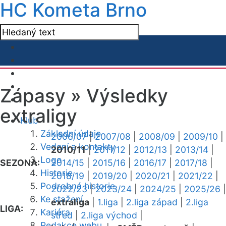
HC Kometa Brno
Zápasy »
Výsledky
extraligy
Klub
Základní údaje
2006/07
|
2007/08
|
2008/09
|
2009/10
|
Vedení a kontakty
2010/11
|
2011/12
|
2012/13
|
2013/14
|
Logo
SEZONA:
2014/15
|
2015/16
|
2016/17
|
2017/18
|
Historie
2018/19
|
2019/20
|
2020/21
|
2021/22
|
Podrobná historie
2022/23
|
2023/24
|
2024/25
|
2025/26
|
Ke stažení
extraliga
|
1.liga
|
2.liga západ
|
2.liga
LIGA:
Kariéra
střed
|
2.liga východ
|
Redakce webu