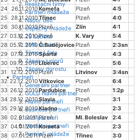
Realizační týmy
24
26.11.2010
Kometa
Plzeň
4:5
Partneři mládeže
25
28.11.2010
Třinec
Plzeň
4:0
Nábor dětí
26
30.11.2010
Plzeň
Zlín
4:1
Úspěchy mládeže
27
03.12.2010
Plzeň
K. Vary
5:4
ZŠ Labská
SMS servis
28
05.12.2010
Č.Budějovice
Plzeň
2:3sn
Týmová fota
29
07.12.2010
Sparta
Plzeň
4:3
Zápasy juniorů
30
09.12.2010
Liberec
Plzeň
5:6
Zápasy dorostu
31
12.12.2010
Plzeň
Litvínov
3:4sn
Partneři
32
22.12.2010
Vítkovice
Plzeň
6:4
Generální partner
33
26.12.2010
Pardubice
Plzeň
1:2p
GOLD hlavní partner
34
28.12.2010
Slavia
Plzeň
3:1
Hlavní partneři
35
29.12.2010
Kladno
Plzeň
2:3
Business partneři
36
02.01.2011
Plzeň
Ml. Boleslav
2:4
Hrdí partneři
Mediální partneři
37
04.01.2011
Kometa
Plzeň
2:3
Partneři mládeže
38
07.01.2011
Plzeň
Třinec
3:0