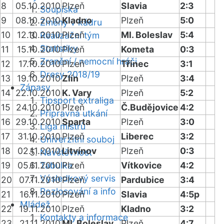
8
05.10.2010
Plzeň
Slavia
2:3
Soupiska
9
08.10.2010
Kladno
Plzeň
5:0
Změny v kádru
10
12.10.2010
Plzeň
Ml. Boleslav
5:4
Realizační tým
Statistiky
11
15.10.2010
Plzeň
Kometa
0:3
Zranění / nemocní hráči
12
17.10.2010
Plzeň
Třinec
3:1
Dresy 2018/19
13
19.10.2010
Zlín
Plzeň
3:4
Zápasy
14
22.10.2010
K. Vary
Plzeň
5:2
Tipsport extraliga
15
24.10.2010
Plzeň
Č.Budějovice
4:2
Přípravná utkání
16
29.10.2010
Sparta
Plzeň
3:0
Liga mistrů
17
31.10.2010
Plzeň
Liberec
3:2
Univerzitní souboj
18
02.11.2010
Litvínov
Plzeň
0:3
Návštěvnost
19
05.11.2010
Tabulka
Plzeň
Vítkovice
4:2
Výsledkový servis
20
07.11.2010
Plzeň
Pardubice
3:4
Rozlosování a info
21
16.11.2010
Plzeň
Slavia
4:5p
Mládež
22
19.11.2010
Plzeň
Kladno
3:2
Kontakty a informace
23
21.11.2010
Ml. Boleslav
Plzeň
4:7