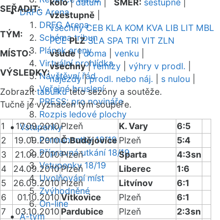
kolo
|
datum
|
SMĚR:
sestupně
|
SEŘADIT:
DRFG Arena
vzestupně
|
DRFG Arena
všechny
CEB
KLA
KOM
KVA
LIB
LIT
MBL
TÝM:
Schéma tribun
PCE
PLZ
SLA
SPA
TRI
VIT
ZLN
Plánek areny
MÍSTO:
všude
|
doma
|
venku
|
Virtuální prohlídka
všechny
|
remízy
|
výhry v prodl.
|
VÝSLEDKY:
Návštěvní řád
nájezdy
|
prodl. nebo náj.
|
s nulou
|
Veřejné bruslení
Zobrazit
tabulku
této sezóny a soutěže.
PRESS: pro novináře
Tučně je vyznačen tým soupeře.
Rozpis ledové plochy
1
17.09.2010
Plzeň
K. Vary
6:5
Vstupenky
Permanentky 18/19
2
19.09.2010
Č.Budějovice
Plzeň
5:4
Přípravná utkání 18/19
3
21.09.2010
Plzeň
Sparta
4:3sn
Vstupenky 18/19
4
24.09.2010
Plzeň
Liberec
1:6
Uvolňování míst
5
26.09.2010
Plzeň
Litvínov
6:1
Zvýhodněné
6
01.10.2010
Vítkovice
Plzeň
6:1
On-line
7
03.10.2010
Pardubice
Plzeň
2:3sn
A-tým