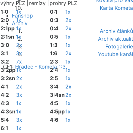
Kostka pro vás
výhry PLZ |
remízy |
prohry PLZ
Karta Kometa
1:0
1x
0:1
1x
Fanshop
2:0
1x
0:3
2x
Archiv
2:1pp
1x
0:4
2x
Archiv článků
2:1sn
1x
0:5
1x
Archiv aktualit
3:0
2x
1:3
1x
Fotogalerie
3:1
3x
1:6
2x
Youtube kanál
3:2
7x
2:3
1x
ČF1:
Hradec - Kometa 1:3
3:2pp
1x
2:4
1x
3:2sn
2x
2:5
1x
4:1
2x
3:4
2x
4:2
3x
3:4sn
2x
4:3
1x
4:5
1x
4:3sn
1x
4:5pp
1x
5:4
3x
4:6
1x
6:1
1x