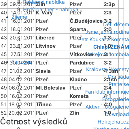
Reklamní nabídka
39
09.01.2011
Zlín
Plzeň
2:3p
Hrdý partner - nabídka
40
14.01.2011
K. Vary
Plzeň
2:3
Žijeme
41
16.01.2011
Plzeň
Č.Budějovice
3:2
Děti dětem
42
18.01.2011
Plzeň
Sparta
2:0
Jsme jedna rodina
43
20.01.2011
Liberec
Plzeň
1:3
Petr Koukal a Kometa
44
23.01.2011
Litvínov
Plzeň
1:0
Chlapi ŽENÁM
45
27.01.2011
Plzeň
Vítkovice
Hokejová tombola
3:1
Fanzóna
46
30.01.2011
Plzeň
Pardubice
3:2
Království Komety
47
01.02.2011
Slavia
Plzeň
4:3sn
Dortiáda
48
04.02.2011
Plzeň
Kladno
2:1sn
Ptejte se
49
06.02.2011
Ml. Boleslav
Plzeň
2:4
Fan klub informuje
50
16.02.2011
Plzeň
Kometa
4:1
Fotogalerie
51
18.02.2011
Třinec
Plzeň
4:0
Aktivní fotogalerie
52
20.02.2011
Plzeň
Zlín
1:0
Download
Četnost výsledků
Hokejchat.cz