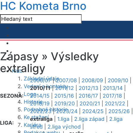
HC Kometa Brno
Zápasy »
Výsledky
extraligy
Klub
Základní údaje
2006/07
|
2007/08
|
2008/09
|
2009/10
|
Vedení a kontakty
2010/11
|
2011/12
|
2012/13
|
2013/14
|
Logo
SEZONA:
2014/15
|
2015/16
|
2016/17
|
2017/18
|
Historie
2018/19
|
2019/20
|
2020/21
|
2021/22
|
Podrobná historie
2022/23
|
2023/24
|
2024/25
|
2025/26
|
Ke stažení
extraliga
|
1.liga
|
2.liga západ
|
2.liga
LIGA:
Kariéra
střed
|
2.liga východ
|
Redakce webu