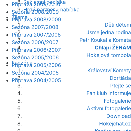
Reklamní nabídka
Příprava 2009/2010
Hrdý partner - nabídka
Sezóna 2008/2009
Žijeme
Příprava 2008/2009
Děti dětem
Sezóna 2007/2008
Jsme jedna rodina
Příprava 2007/2008
Petr Koukal a Kometa
Sezóna 2006/2007
Chlapi ŽENÁM
Příprava 2006/2007
Hokejová tombola
Sezóna 2005/2006
Fanzóna
Příprava 2005/2006
Království Komety
Sezóna 2004/2005
Dortiáda
Příprava 2004/2005
Ptejte se
Fan klub informuje
Fotogalerie
Aktivní fotogalerie
Download
Hokejchat.cz