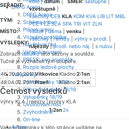
kolo
|
datum
|
SMĚR:
sestupně
|
SEŘADIT:
DRFG Arena
vzestupně
|
DRFG Arena
všechny
CEB
KLA
KOM
KVA
LIB
LIT
MBL
TÝM:
Schéma tribun
PCE
PLZ
SLA
SPA
TRI
VIT
ZLN
Plánek areny
MÍSTO:
všude
|
doma
|
venku
|
Virtuální prohlídka
všechny
|
remízy
|
výhry v prodl.
|
VÝSLEDKY:
Návštěvní řád
nájezdy
|
prodl. nebo náj.
|
s nulou
|
Veřejné bruslení
Zobrazit
tabulku
této sezóny a soutěže.
PRESS: pro novináře
Tučně je vyznačen tým soupeře.
Rozpis ledové plochy
46
30.01.2011
Vítkovice
Kladno
2:1sn
Vstupenky
Permanentky 18/19
48
04.02.2011
Plzeň
Kladno
2:1sn
Četnost výsledků
Přípravná utkání 18/19
Vstupenky 18/19
výhry KLA |
remízy |
prohry KLA
Uvolňování míst
1:2sn
2x
Zvýhodněné
On-line
A-tým
Vaše připomínky k této stránce uvítáme na