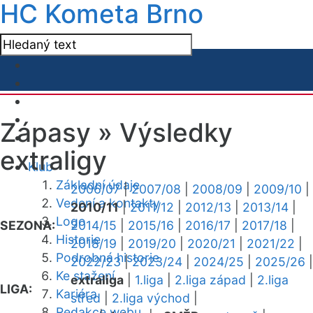
HC Kometa Brno
Zápasy »
Výsledky
extraligy
Klub
Základní údaje
2006/07
|
2007/08
|
2008/09
|
2009/10
|
Vedení a kontakty
2010/11
|
2011/12
|
2012/13
|
2013/14
|
Logo
SEZONA:
2014/15
|
2015/16
|
2016/17
|
2017/18
|
Historie
2018/19
|
2019/20
|
2020/21
|
2021/22
|
Podrobná historie
2022/23
|
2023/24
|
2024/25
|
2025/26
|
Ke stažení
extraliga
|
1.liga
|
2.liga západ
|
2.liga
LIGA:
Kariéra
střed
|
2.liga východ
|
Redakce webu