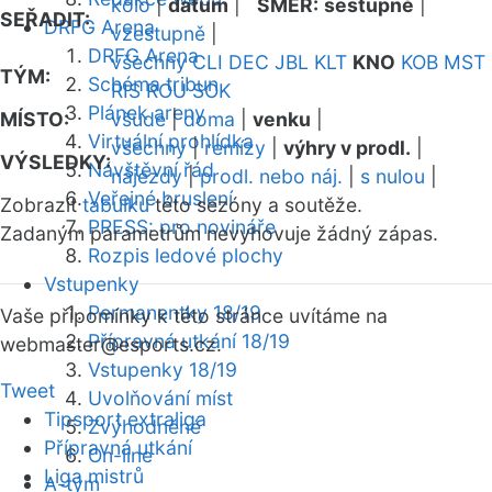
kolo
|
datum
|
SMĚR:
sestupně
|
SEŘADIT:
DRFG Arena
vzestupně
|
DRFG Arena
všechny
CLI
DEC
JBL
KLT
KNO
KOB
MST
TÝM:
Schéma tribun
RIS
ROU
SOK
Plánek areny
MÍSTO:
všude
|
doma
|
venku
|
Virtuální prohlídka
všechny
|
remízy
|
výhry v prodl.
|
VÝSLEDKY:
Návštěvní řád
nájezdy
|
prodl. nebo náj.
|
s nulou
|
Veřejné bruslení
Zobrazit
tabulku
této sezóny a soutěže.
PRESS: pro novináře
Zadaným parametrům nevyhovuje žádný zápas.
Rozpis ledové plochy
Vstupenky
Permanentky 18/19
Vaše připomínky k této stránce uvítáme na
Přípravná utkání 18/19
webmaster
@esports.cz.
Vstupenky 18/19
Tweet
Uvolňování míst
Tipsport extraliga
Zvýhodněné
Přípravná utkání
On-line
Liga mistrů
A-tým