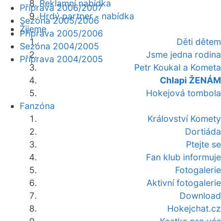
Reklamní nabídka
Příprava 2006/2007
Hrdý partner - nabídka
Sezóna 2005/2006
Žijeme
Příprava 2005/2006
Děti dětem
Sezóna 2004/2005
Jsme jedna rodina
Příprava 2004/2005
Petr Koukal a Kometa
Chlapi ŽENÁM
Hokejová tombola
Fanzóna
Království Komety
Dortiáda
Ptejte se
Fan klub informuje
Fotogalerie
Aktivní fotogalerie
Download
Hokejchat.cz