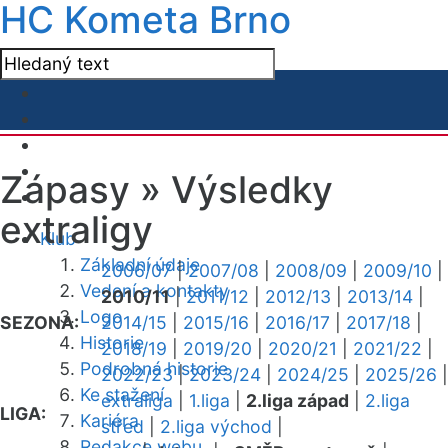
HC Kometa Brno
Zápasy »
Výsledky
extraligy
Klub
Základní údaje
2006/07
|
2007/08
|
2008/09
|
2009/10
|
Vedení a kontakty
2010/11
|
2011/12
|
2012/13
|
2013/14
|
Logo
SEZONA:
2014/15
|
2015/16
|
2016/17
|
2017/18
|
Historie
2018/19
|
2019/20
|
2020/21
|
2021/22
|
Podrobná historie
2022/23
|
2023/24
|
2024/25
|
2025/26
|
Ke stažení
extraliga
|
1.liga
|
2.liga západ
|
2.liga
LIGA:
Kariéra
střed
|
2.liga východ
|
Redakce webu