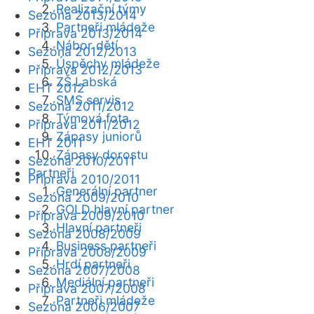
Realizační týmy
Sezóna 2013/2014
Partneři mládeže
Příprava 2013/2014
Nábor dětí
Sezóna 2012/2013
Úspěchy mládeže
Příprava 2012/2013
ZŠ Labská
EHT 2012
SMS servis
Sezóna 2011/2012
Týmová fota
Příprava 2011/2012
Zápasy juniorů
EHT 2011
Zápasy dorostu
Sezóna 2010/2011
Partneři
Příprava 2010/2011
Generální partner
Sezóna 2009/2010
GOLD hlavní partner
Příprava 2009/2010
Hlavní partneři
Sezóna 2008/2009
Business partneři
Příprava 2008/2009
Hrdí partneři
Sezóna 2007/2008
Mediální partneři
Příprava 2007/2008
Partneři mládeže
Sezóna 2006/2007