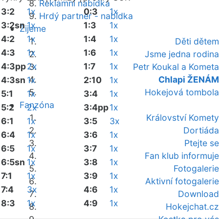
Reklamní nabídka
3:2
1x
0:3
1x
Hrdý partner - nabídka
3:2sn
1x
1:3
1x
Žijeme
4:2
1x
1:4
1x
Děti dětem
4:3
1x
1:6
1x
Jsme jedna rodina
4:3pp
2x
1:7
1x
Petr Koukal a Kometa
Chlapi ŽENÁM
4:3sn
1x
2:10
1x
Hokejová tombola
5:1
1x
3:4
1x
Fanzóna
5:2
2x
3:4pp
1x
Království Komety
6:1
1x
3:5
3x
Dortiáda
6:4
1x
3:6
1x
Ptejte se
6:5
1x
3:7
1x
Fan klub informuje
6:5sn
1x
3:8
1x
Fotogalerie
7:1
1x
3:9
1x
Aktivní fotogalerie
7:4
3x
4:6
1x
Download
8:3
1x
4:9
1x
Hokejchat.cz