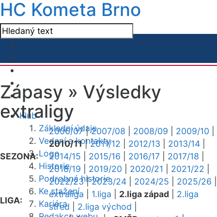
HC Kometa Brno
Zápasy »
Výsledky
extraligy
Klub
Základní údaje
2006/07
|
2007/08
|
2008/09
|
2009/10
|
Vedení a kontakty
2010/11
|
2011/12
|
2012/13
|
2013/14
|
Logo
SEZONA:
2014/15
|
2015/16
|
2016/17
|
2017/18
|
Historie
2018/19
|
2019/20
|
2020/21
|
2021/22
|
Podrobná historie
2022/23
|
2023/24
|
2024/25
|
2025/26
|
Ke stažení
extraliga
|
1.liga
|
2.liga západ
|
2.liga
LIGA:
Kariéra
střed
|
2.liga východ
|
Redakce webu