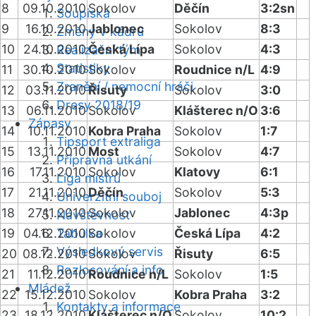
8
09.10.2010
Sokolov
Děčín
3:2sn
Soupiska
9
16.10.2010
Jablonec
Sokolov
8:3
Změny v kádru
10
24.10.2010
Česká Lípa
Sokolov
4:3
Realizační tým
Statistiky
11
30.10.2010
Sokolov
Roudnice n/L
4:9
Zranění / nemocní hráči
12
03.11.2010
Řisuty
Sokolov
3:0
Dresy 2018/19
13
06.11.2010
Sokolov
Klášterec n/O
3:6
Zápasy
14
10.11.2010
Kobra Praha
Sokolov
1:7
Tipsport extraliga
15
13.11.2010
Most
Sokolov
4:7
Přípravná utkání
16
17.11.2010
Sokolov
Klatovy
6:1
Liga mistrů
17
21.11.2010
Děčín
Sokolov
5:3
Univerzitní souboj
18
27.11.2010
Sokolov
Jablonec
4:3p
Návštěvnost
19
04.12.2010
Tabulka
Sokolov
Česká Lípa
4:2
Výsledkový servis
20
08.12.2010
Sokolov
Řisuty
6:5
Rozlosování a info
21
11.12.2010
Roudnice n/L
Sokolov
1:5
Mládež
22
15.12.2010
Sokolov
Kobra Praha
3:2
Kontakty a informace
23
18.12.2010
Klášterec n/O
Sokolov
10:2