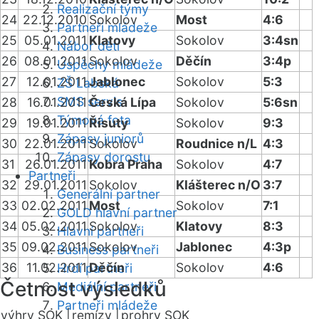
Realizační týmy
24
22.12.2010
Sokolov
Most
4:6
Partneři mládeže
25
05.01.2011
Klatovy
Sokolov
3:4sn
Nábor dětí
26
08.01.2011
Sokolov
Děčín
3:4p
Úspěchy mládeže
27
12.01.2011
Jablonec
Sokolov
5:3
ZŠ Labská
SMS servis
28
16.01.2011
Česká Lípa
Sokolov
5:6sn
Týmová fota
29
19.01.2011
Řisuty
Sokolov
9:3
Zápasy juniorů
30
22.01.2011
Sokolov
Roudnice n/L
4:3
Zápasy dorostu
31
26.01.2011
Kobra Praha
Sokolov
4:7
Partneři
32
29.01.2011
Sokolov
Klášterec n/O
3:7
Generální partner
33
02.02.2011
Most
Sokolov
7:1
GOLD hlavní partner
34
05.02.2011
Sokolov
Klatovy
8:3
Hlavní partneři
35
09.02.2011
Sokolov
Jablonec
4:3p
Business partneři
36
11.02.2011
Děčín
Sokolov
4:6
Hrdí partneři
Četnost výsledků
Mediální partneři
Partneři mládeže
výhry SOK |
remízy |
prohry SOK