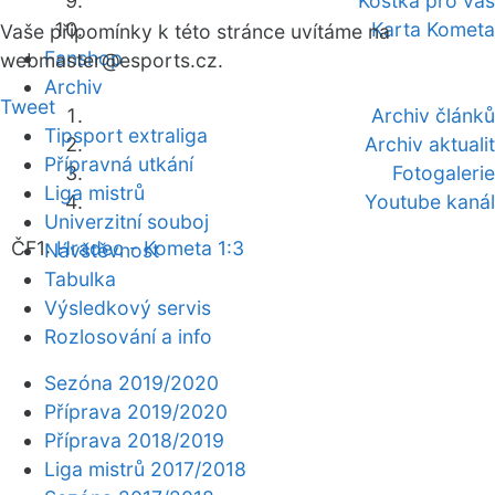
Kostka pro vás
Karta Kometa
Vaše připomínky k této stránce uvítáme na
Fanshop
webmaster
@esports.cz.
Archiv
Tweet
Archiv článků
Tipsport extraliga
Archiv aktualit
Přípravná utkání
Fotogalerie
Liga mistrů
Youtube kanál
Univerzitní souboj
ČF1:
Hradec - Kometa 1:3
Návštěvnost
Tabulka
Výsledkový servis
Rozlosování a info
Sezóna 2019/2020
Příprava 2019/2020
Příprava 2018/2019
Liga mistrů 2017/2018