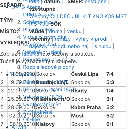
kolo
|
datum
|
SMĚR:
sestupně
|
SEŘADIT:
DRFG Arena
vzestupně
|
DRFG Arena
všechny
CLI
DEC
JBL
KLT
KNO
KOB
MST
TÝM:
Schéma tribun
RIS
ROU
SOK
Plánek areny
MÍSTO:
všude
|
doma
|
venku
|
Virtuální prohlídka
všechny
|
remízy
|
výhry v prodl.
|
VÝSLEDKY:
Návštěvní řád
nájezdy
|
prodl. nebo náj.
|
s nulou
|
Veřejné bruslení
Zobrazit
tabulku
této sezóny a soutěže.
PRESS: pro novináře
Tučně je vyznačen tým soupeře.
Rozpis ledové plochy
1
11.09.2010
Sokolov
Česká Lípa
7:4
Vstupenky
Permanentky 18/19
2
19.09.2010
Roudnice n/L
Sokolov
5:3
Přípravná utkání 18/19
3
22.09.2010
Sokolov
Řisuty
1:4
Vstupenky 18/19
4
25.09.2010
Klášterec n/O
Sokolov
3:1
Uvolňování míst
5
28.09.2010
Sokolov
Kobra Praha
5:2
Zvýhodněné
6
02.10.2010
Sokolov
Most
5:2
On-line
7
06.10.2010
Klatovy
Sokolov
6:1
A-tým