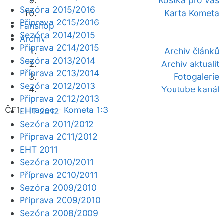
Kostka pro vás
Sezóna 2015/2016
Karta Kometa
Příprava 2015/2016
Fanshop
Sezóna 2014/2015
Archiv
Příprava 2014/2015
Archiv článků
Sezóna 2013/2014
Archiv aktualit
Příprava 2013/2014
Fotogalerie
Sezóna 2012/2013
Youtube kanál
Příprava 2012/2013
ČF1:
Hradec - Kometa 1:3
EHT 2012
Sezóna 2011/2012
Příprava 2011/2012
EHT 2011
Sezóna 2010/2011
Příprava 2010/2011
Sezóna 2009/2010
Příprava 2009/2010
Sezóna 2008/2009