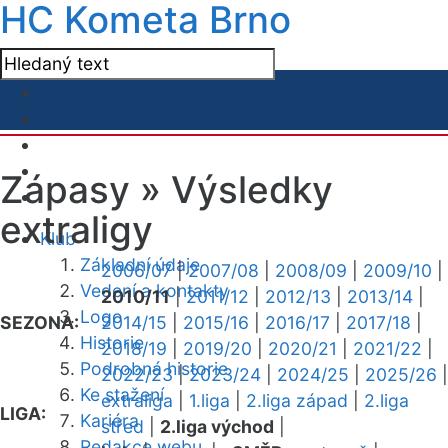
HC Kometa Brno
Zápasy »
Výsledky
extraligy
Klub
Základní údaje
2006/07
|
2007/08
|
2008/09
|
2009/10
|
Vedení a kontakty
2010/11
|
2011/12
|
2012/13
|
2013/14
|
Logo
SEZONA:
2014/15
|
2015/16
|
2016/17
|
2017/18
|
Historie
2018/19
|
2019/20
|
2020/21
|
2021/22
|
Podrobná historie
2022/23
|
2023/24
|
2024/25
|
2025/26
|
Ke stažení
extraliga
|
1.liga
|
2.liga západ
|
2.liga
LIGA:
Kariéra
střed
|
2.liga východ
|
Redakce webu