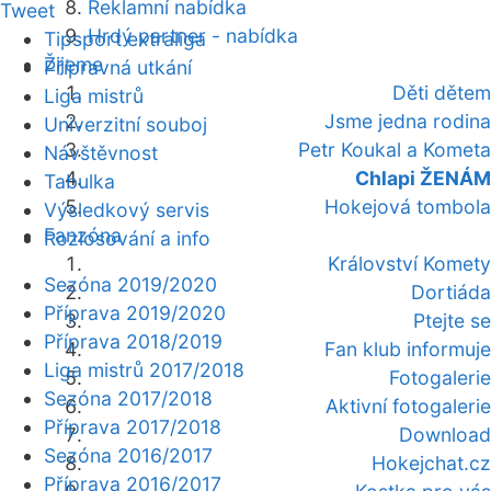
Reklamní nabídka
Tweet
Hrdý partner - nabídka
Tipsport extraliga
Žijeme
Přípravná utkání
Děti dětem
Liga mistrů
Jsme jedna rodina
Univerzitní souboj
Petr Koukal a Kometa
Návštěvnost
Chlapi ŽENÁM
Tabulka
Hokejová tombola
Výsledkový servis
Fanzóna
Rozlosování a info
Království Komety
Sezóna 2019/2020
Dortiáda
Příprava 2019/2020
Ptejte se
Příprava 2018/2019
Fan klub informuje
Liga mistrů 2017/2018
Fotogalerie
Sezóna 2017/2018
Aktivní fotogalerie
Příprava 2017/2018
Download
Sezóna 2016/2017
Hokejchat.cz
Příprava 2016/2017