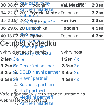
Realizační týmy
30
08.01.2011
Hodonín
Val. Meziříčí
2:3sn
Partneři mládeže
34
22.01.2011
Frýdek-Místek
Technika
3:2sn
Nábor dětí
35
26.01.2011
Přerov
Havířov
2:3sn
Úspěchy mládeže
36
29.01.2011
ZŠ Labská
Technika
Hodonín
4:5sn
SMS servis
40
13.02.2011
Opava
Technika
4:3sn
Týmová fota
Četnost výsledků
Zápasy juniorů
výhry domácích
remízy
výhry hostí
Zápasy dorostu
2:1sn
3x
1:2sn
4x
Partneři
3:2sn
6x
Generální partner
2:3sn
3x
GOLD hlavní partner
4:3sn
2x
3:4sn
2x
Hlavní partneři
6:5sn
2x
4:5sn
4x
Business partneři
Hrdí partneři
Vaše připomínky k této stránce uvítáme na
Mediální partneři
webmaster
@esports.cz.
Partneři mládeže