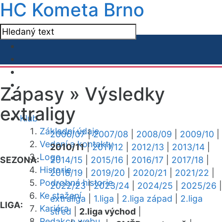
HC Kometa Brno
Zápasy »
Výsledky
extraligy
Klub
Základní údaje
2006/07
|
2007/08
|
2008/09
|
2009/10
|
Vedení a kontakty
2010/11
|
2011/12
|
2012/13
|
2013/14
|
Logo
SEZONA:
2014/15
|
2015/16
|
2016/17
|
2017/18
|
Historie
2018/19
|
2019/20
|
2020/21
|
2021/22
|
Podrobná historie
2022/23
|
2023/24
|
2024/25
|
2025/26
|
Ke stažení
extraliga
|
1.liga
|
2.liga západ
|
2.liga
LIGA:
Kariéra
střed
|
2.liga východ
|
Redakce webu