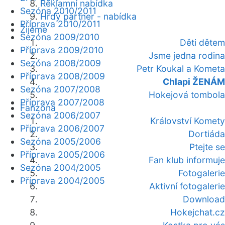
Reklamní nabídka
Sezóna 2010/2011
Hrdý partner - nabídka
Příprava 2010/2011
Žijeme
Sezóna 2009/2010
Děti dětem
Příprava 2009/2010
Jsme jedna rodina
Sezóna 2008/2009
Petr Koukal a Kometa
Příprava 2008/2009
Chlapi ŽENÁM
Sezóna 2007/2008
Hokejová tombola
Příprava 2007/2008
Fanzóna
Sezóna 2006/2007
Království Komety
Příprava 2006/2007
Dortiáda
Sezóna 2005/2006
Ptejte se
Příprava 2005/2006
Fan klub informuje
Sezóna 2004/2005
Fotogalerie
Příprava 2004/2005
Aktivní fotogalerie
Download
Hokejchat.cz