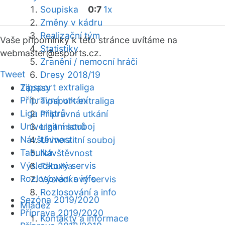
Soupiska
0:7
1x
Změny v kádru
Realizační tým
Vaše připomínky k této stránce uvítáme na
Statistiky
webmaster
@esports.cz.
Zranění / nemocní hráči
Tweet
Dresy 2018/19
Tipsport extraliga
Zápasy
Přípravná utkání
Tipsport extraliga
Liga mistrů
Přípravná utkání
Univerzitní souboj
Liga mistrů
Návštěvnost
Univerzitní souboj
Tabulka
Návštěvnost
Výsledkový servis
Tabulka
Rozlosování a info
Výsledkový servis
Rozlosování a info
Sezóna 2019/2020
Mládež
Příprava 2019/2020
Kontakty a informace