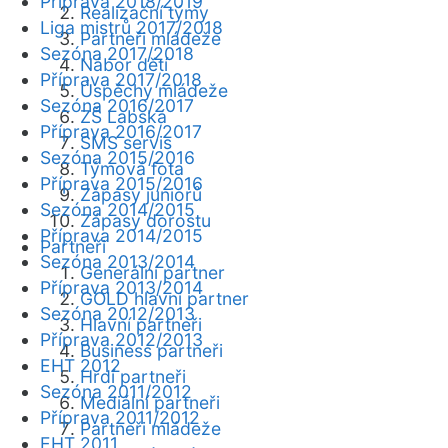
Příprava 2018/2019
Realizační týmy
Liga mistrů 2017/2018
Partneři mládeže
Sezóna 2017/2018
Nábor dětí
Příprava 2017/2018
Úspěchy mládeže
Sezóna 2016/2017
ZŠ Labská
Příprava 2016/2017
SMS servis
Sezóna 2015/2016
Týmová fota
Příprava 2015/2016
Zápasy juniorů
Sezóna 2014/2015
Zápasy dorostu
Příprava 2014/2015
Partneři
Sezóna 2013/2014
Generální partner
Příprava 2013/2014
GOLD hlavní partner
Sezóna 2012/2013
Hlavní partneři
Příprava 2012/2013
Business partneři
EHT 2012
Hrdí partneři
Sezóna 2011/2012
Mediální partneři
Příprava 2011/2012
Partneři mládeže
EHT 2011