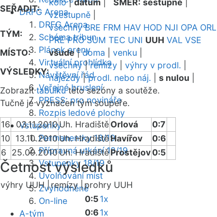
kolo
|
datum
|
SMĚR:
sestupně
|
SEŘADIT:
DRFG Arena
vzestupně
|
DRFG Arena
všechny
BRE
FRM
HAV
HOD
NJI
OPA
ORL
TÝM:
Schéma tribun
PRE
PRO
SUM
TEC
UNI
UUH
VAL
VSE
Plánek areny
MÍSTO:
všude
|
doma
|
venku
|
Virtuální prohlídka
všechny
|
remízy
|
výhry v prodl.
|
VÝSLEDKY:
Návštěvní řád
nájezdy
|
prodl. nebo náj.
|
s nulou
|
Veřejné bruslení
Zobrazit
tabulku
této sezóny a soutěže.
PRESS: pro novináře
Tučně je vyznačen tým soupeře.
Rozpis ledové plochy
16
03.11.2010
Uh. Hradiště
Orlová
0:7
Vstupenky
Permanentky 18/19
10
13.10.2010
Uh. Hradiště
Havířov
0:6
Přípravná utkání 18/19
6
25.09.2010
Uh. Hradiště
Prostějov
0:5
Vstupenky 18/19
Četnost výsledků
Uvolňování míst
výhry UUH |
remízy |
prohry UUH
Zvýhodněné
0:5
1x
On-line
0:6
1x
A-tým