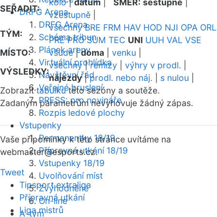
kolo
|
datum
|
SMĚR:
sestupně
|
SEŘADIT:
DRFG Arena
vzestupně
|
DRFG Arena
všechny
BRE
FRM
HAV
HOD
NJI
OPA
ORL
TÝM:
Schéma tribun
PRE
PRO
SUM
TEC
UNI
UUH
VAL
VSE
Plánek areny
MÍSTO:
všude
|
doma
|
venku
|
Virtuální prohlídka
všechny
|
remízy
|
výhry v prodl.
|
VÝSLEDKY:
Návštěvní řád
nájezdy
|
prodl. nebo náj.
|
s nulou
|
Veřejné bruslení
Zobrazit
tabulku
této sezóny a soutěže.
PRESS: pro novináře
Zadaným parametrům nevyhovuje žádný zápas.
Rozpis ledové plochy
Vstupenky
Permanentky 18/19
Vaše připomínky k této stránce uvítáme na
Přípravná utkání 18/19
webmaster
@esports.cz.
Vstupenky 18/19
Tweet
Uvolňování míst
Tipsport extraliga
Zvýhodněné
Přípravná utkání
On-line
Liga mistrů
A-tým