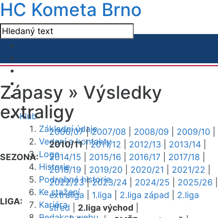
HC Kometa Brno
Zápasy »
Výsledky
extraligy
Klub
Základní údaje
2006/07
|
2007/08
|
2008/09
|
2009/10
|
Vedení a kontakty
2010/11
|
2011/12
|
2012/13
|
2013/14
|
Logo
SEZONA:
2014/15
|
2015/16
|
2016/17
|
2017/18
|
Historie
2018/19
|
2019/20
|
2020/21
|
2021/22
|
Podrobná historie
2022/23
|
2023/24
|
2024/25
|
2025/26
|
Ke stažení
extraliga
|
1.liga
|
2.liga západ
|
2.liga
LIGA:
Kariéra
střed
|
2.liga východ
|
Redakce webu