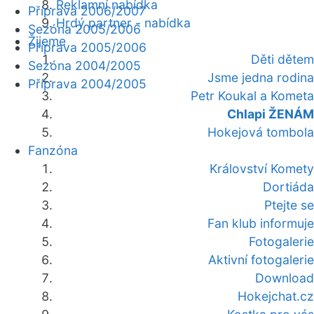
Reklamní nabídka
Příprava 2006/2007
Hrdý partner - nabídka
Sezóna 2005/2006
Žijeme
Příprava 2005/2006
Děti dětem
Sezóna 2004/2005
Jsme jedna rodina
Příprava 2004/2005
Petr Koukal a Kometa
Chlapi ŽENÁM
Hokejová tombola
Fanzóna
Království Komety
Dortiáda
Ptejte se
Fan klub informuje
Fotogalerie
Aktivní fotogalerie
Download
Hokejchat.cz