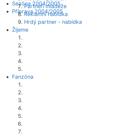
Sezóna 2004/2005
Partneři mládeže
Příprava 2004/2005
Reklamní nabídka
Hrdý partner - nabídka
Žijeme
Fanzóna