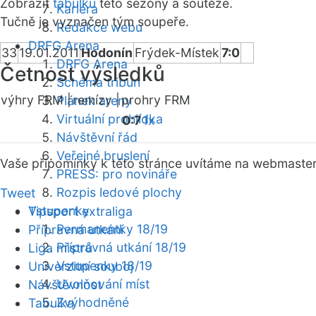
Zobrazit
tabulku
této sezóny a soutěže.
Kariéra
Tučně je vyznačen tým soupeře.
Redakce webu
DRFG Arena
33
19.01.2011
Hodonín
Frýdek-Místek
7:0
DRFG Arena
Četnost výsledků
Schéma tribun
výhry FRM |
remízy |
prohry FRM
Plánek areny
Virtuální prohlídka
0:7
1x
Návštěvní řád
Veřejné bruslení
Vaše připomínky k této stránce uvítáme na webmaste
PRESS: pro novináře
Rozpis ledové plochy
Tweet
Vstupenky
Tipsport extraliga
Permanentky 18/19
Přípravná utkání
Přípravná utkání 18/19
Liga mistrů
Vstupenky 18/19
Univerzitní souboj
Uvolňování míst
Návštěvnost
Zvýhodněné
Tabulka