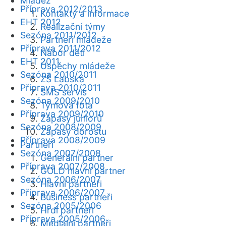
Mládež
Příprava 2012/2013
Kontakty a informace
EHT 2012
Realizační týmy
Sezóna 2011/2012
Partneři mládeže
Příprava 2011/2012
Nábor dětí
EHT 2011
Úspěchy mládeže
Sezóna 2010/2011
ZŠ Labská
Příprava 2010/2011
SMS servis
Sezóna 2009/2010
Týmová fota
Příprava 2009/2010
Zápasy juniorů
Sezóna 2008/2009
Zápasy dorostu
Příprava 2008/2009
Partneři
Sezóna 2007/2008
Generální partner
Příprava 2007/2008
GOLD hlavní partner
Sezóna 2006/2007
Hlavní partneři
Příprava 2006/2007
Business partneři
Sezóna 2005/2006
Hrdí partneři
Příprava 2005/2006
Mediální partneři