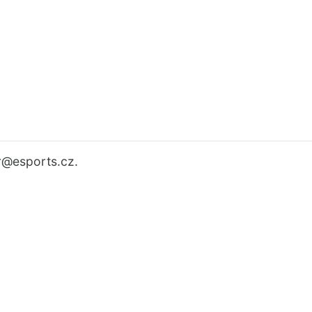
r
@esports.cz.