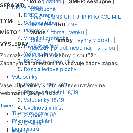
kolo
|
datum
|
SMĚR:
sestupně
|
SEŘADIT:
DRFG Arena
vzestupně
|
DRFG Arena
všechny
BNS
CHT
JHR
KHO
KOL
MIL
TÝM:
Schéma tribun
NYM
PEL
TRU
ZNS
Plánek areny
MÍSTO:
všude
|
doma
|
venku
|
Virtuální prohlídka
všechny
|
remízy
|
výhry v prodl.
|
VÝSLEDKY:
Návštěvní řád
nájezdy
|
prodl. nebo náj.
|
s nulou
|
Veřejné bruslení
Zobrazit
tabulku
této sezóny a soutěže.
PRESS: pro novináře
Zadaným parametrům nevyhovuje žádný zápas.
Rozpis ledové plochy
Vstupenky
Permanentky 18/19
Vaše připomínky k této stránce uvítáme na
Přípravná utkání 18/19
webmaster
@esports.cz.
Vstupenky 18/19
Tweet
Uvolňování míst
Tipsport extraliga
Zvýhodněné
Přípravná utkání
On-line
Liga mistrů
A-tým