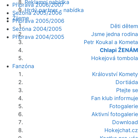
Reklamní nabídka
Příprava 2006/2007
Hrdý partner - nabídka
Sezóna 2005/2006
Žijeme
Příprava 2005/2006
Děti dětem
Sezóna 2004/2005
Jsme jedna rodina
Příprava 2004/2005
Petr Koukal a Kometa
Chlapi ŽENÁM
Hokejová tombola
Fanzóna
Království Komety
Dortiáda
Ptejte se
Fan klub informuje
Fotogalerie
Aktivní fotogalerie
Download
Hokejchat.cz