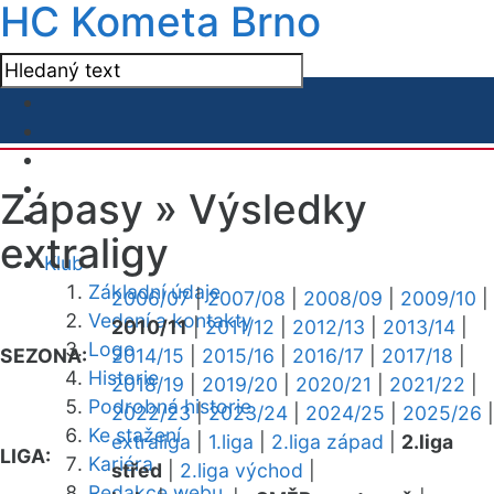
HC Kometa Brno
Zápasy »
Výsledky
extraligy
Klub
Základní údaje
2006/07
|
2007/08
|
2008/09
|
2009/10
|
Vedení a kontakty
2010/11
|
2011/12
|
2012/13
|
2013/14
|
Logo
SEZONA:
2014/15
|
2015/16
|
2016/17
|
2017/18
|
Historie
2018/19
|
2019/20
|
2020/21
|
2021/22
|
Podrobná historie
2022/23
|
2023/24
|
2024/25
|
2025/26
|
Ke stažení
extraliga
|
1.liga
|
2.liga západ
|
2.liga
LIGA:
Kariéra
střed
|
2.liga východ
|
Redakce webu