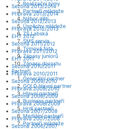
Realizační týmy
Sezóna 2013/2014
Partneři mládeže
Příprava 2013/2014
Nábor dětí
Sezóna 2012/2013
Úspěchy mládeže
Příprava 2012/2013
ZŠ Labská
EHT 2012
SMS servis
Sezóna 2011/2012
Týmová fota
Příprava 2011/2012
Zápasy juniorů
EHT 2011
Zápasy dorostu
Sezóna 2010/2011
Partneři
Příprava 2010/2011
Generální partner
Sezóna 2009/2010
GOLD hlavní partner
Příprava 2009/2010
Hlavní partneři
Sezóna 2008/2009
Business partneři
Příprava 2008/2009
Hrdí partneři
Sezóna 2007/2008
Mediální partneři
Příprava 2007/2008
Partneři mládeže
Sezóna 2006/2007