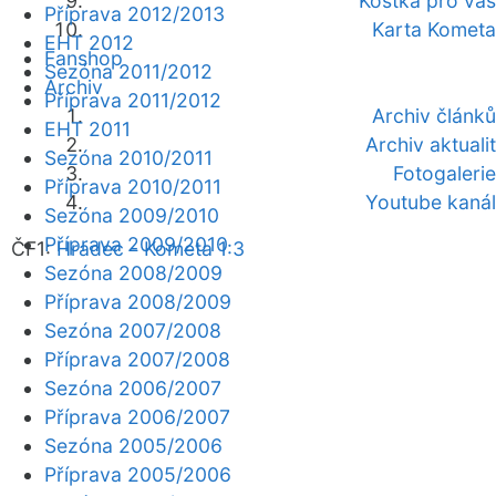
Kostka pro vás
Příprava 2012/2013
Karta Kometa
EHT 2012
Fanshop
Sezóna 2011/2012
Archiv
Příprava 2011/2012
Archiv článků
EHT 2011
Archiv aktualit
Sezóna 2010/2011
Fotogalerie
Příprava 2010/2011
Youtube kanál
Sezóna 2009/2010
Příprava 2009/2010
ČF1:
Hradec - Kometa 1:3
Sezóna 2008/2009
Příprava 2008/2009
Sezóna 2007/2008
Příprava 2007/2008
Sezóna 2006/2007
Příprava 2006/2007
Sezóna 2005/2006
Příprava 2005/2006