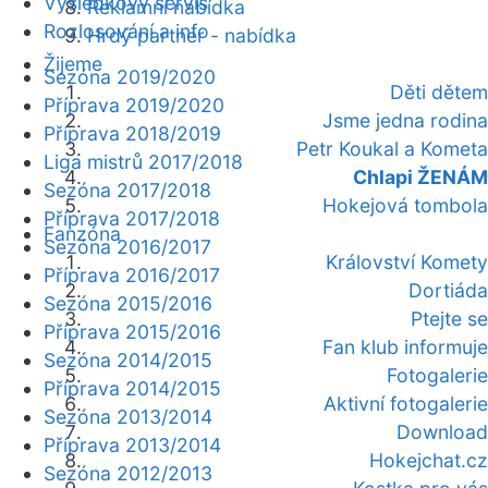
Výsledkový servis
Reklamní nabídka
Rozlosování a info
Hrdý partner - nabídka
Žijeme
Sezóna 2019/2020
Děti dětem
Příprava 2019/2020
Jsme jedna rodina
Příprava 2018/2019
Petr Koukal a Kometa
Liga mistrů 2017/2018
Chlapi ŽENÁM
Sezóna 2017/2018
Hokejová tombola
Příprava 2017/2018
Fanzóna
Sezóna 2016/2017
Království Komety
Příprava 2016/2017
Dortiáda
Sezóna 2015/2016
Ptejte se
Příprava 2015/2016
Fan klub informuje
Sezóna 2014/2015
Fotogalerie
Příprava 2014/2015
Aktivní fotogalerie
Sezóna 2013/2014
Download
Příprava 2013/2014
Hokejchat.cz
Sezóna 2012/2013