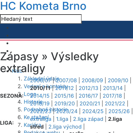
HC Kometa Brno
Zápasy »
Výsledky
extraligy
Klub
Základní údaje
2006/07
|
2007/08
|
2008/09
|
2009/10
|
Vedení a kontakty
2010/11
|
2011/12
|
2012/13
|
2013/14
|
Logo
SEZONA:
2014/15
|
2015/16
|
2016/17
|
2017/18
|
Historie
2018/19
|
2019/20
|
2020/21
|
2021/22
|
Podrobná historie
2022/23
|
2023/24
|
2024/25
|
2025/26
|
Ke stažení
extraliga
|
1.liga
|
2.liga západ
|
2.liga
LIGA:
Kariéra
střed
|
2.liga východ
|
Redakce webu