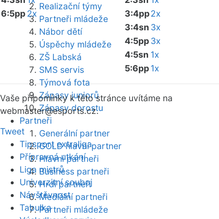
Realizační týmy
6:5pp
2x
3:4pp
2x
Partneři mládeže
3:4sn
3x
Nábor dětí
4:5pp
3x
Úspěchy mládeže
4:5sn
1x
ZŠ Labská
5:6pp
1x
SMS servis
Týmová fota
Zápasy juniorů
Vaše připomínky k této stránce uvítáme na
Zápasy dorostu
webmaster
@esports.cz.
Partneři
Tweet
Generální partner
Tipsport extraliga
GOLD hlavní partner
Přípravná utkání
Hlavní partneři
Liga mistrů
Business partneři
Univerzitní souboj
Hrdí partneři
Návštěvnost
Mediální partneři
Tabulka
Partneři mládeže