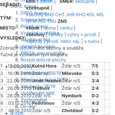
kolo
|
datum
|
SMĚR:
sestupně
|
SEŘADIT:
DRFG Arena
vzestupně
|
DRFG Arena
všechny
BNS
CHT
JHR
KHO
KOL
MIL
TÝM:
Schéma tribun
NYM
PEL
TRU
ZNS
Plánek areny
MÍSTO:
všude
|
doma
|
venku
|
Virtuální prohlídka
všechny
|
remízy
|
výhry v prodl.
|
VÝSLEDKY:
Návštěvní řád
nájezdy
|
prodl. nebo náj.
|
s nulou
|
Veřejné bruslení
Zobrazit
tabulku
této sezóny a soutěže.
PRESS: pro novináře
Tučně je vyznačen tým soupeře.
Rozpis ledové plochy
1
12.09.2010
Kutná Hora
Žďár n/S
7:5
Vstupenky
Permanentky 18/19
2
19.09.2010
Žďár n/S
Milevsko
5:3
Přípravná utkání 18/19
3
22.09.2010
Jindř. Hradec
Žďár n/S
3:4
Vstupenky 18/19
4
26.09.2010
Trutnov
Žďár n/S
2:4
Uvolňování míst
5
28.09.2010
Žďár n/S
Nymburk
0:2
Zvýhodněné
6
03.10.2010
Pelhřimov
Žďár n/S
4:3
On-line
7
06.10.2010
Žďár n/S
Chotěboř
5:2
A-tým