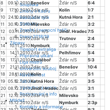
8
09.10.2010
Benešov
Žďár n/S
6:4
Soupiska
9
17.10.2010
Žďár n/S
Kolín
1:7
Změny v kádru
10
24.10.2010
Žďár n/S
Kutná Hora
2:1
Realizační tým
Statistiky
11
30.10.2010
Milevsko
Žďár n/S
3:2
Zranění / nemocní hráči
12
03.11.2010
Žďár n/S
Jindř. Hradec
7:5
Dresy 2018/19
13
07.11.2010
Žďár n/S
Trutnov
2:4
Zápasy
14
10.11.2010
Nymburk
Žďár n/S
5:2
Tipsport extraliga
15
14.11.2010
Žďár n/S
Pelhřimov
5:4
Přípravná utkání
16
17.11.2010
Chotěboř
Žďár n/S
5:3
Liga mistrů
17
21.11.2010
Žďár n/S
Benešov
10:4
Univerzitní souboj
18
28.11.2010
Kolín
Žďár n/S
5:1
Návštěvnost
19
05.12.2010
Tabulka
Kutná Hora
Žďár n/S
3:5
Výsledkový servis
20
08.12.2010
Jindř. Hradec
Žďár n/S
3:1
Rozlosování a info
21
12.12.2010
Žďár n/S
Milevsko
3:5
Mládež
22
15.12.2010
Žďár n/S
Nymburk
2:3p
Kontakty a informace
23
19.12.2010
Trutnov
Žďár n/S
9:3