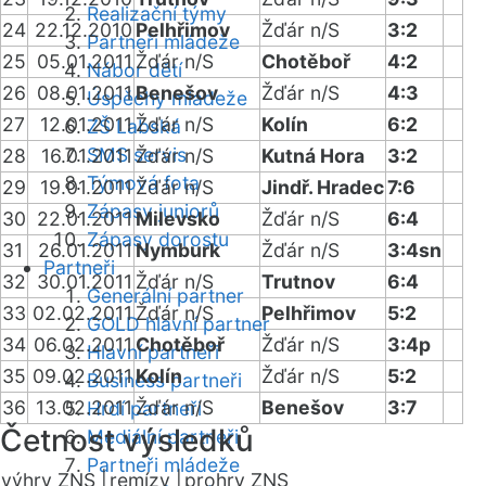
Realizační týmy
24
22.12.2010
Pelhřimov
Žďár n/S
3:2
Partneři mládeže
25
05.01.2011
Žďár n/S
Chotěboř
4:2
Nábor dětí
26
08.01.2011
Benešov
Žďár n/S
4:3
Úspěchy mládeže
27
12.01.2011
Žďár n/S
Kolín
6:2
ZŠ Labská
SMS servis
28
16.01.2011
Žďár n/S
Kutná Hora
3:2
Týmová fota
29
19.01.2011
Žďár n/S
Jindř. Hradec
7:6
Zápasy juniorů
30
22.01.2011
Milevsko
Žďár n/S
6:4
Zápasy dorostu
31
26.01.2011
Nymburk
Žďár n/S
3:4sn
Partneři
32
30.01.2011
Žďár n/S
Trutnov
6:4
Generální partner
33
02.02.2011
Žďár n/S
Pelhřimov
5:2
GOLD hlavní partner
34
06.02.2011
Chotěboř
Žďár n/S
3:4p
Hlavní partneři
35
09.02.2011
Kolín
Žďár n/S
5:2
Business partneři
36
13.02.2011
Žďár n/S
Benešov
3:7
Hrdí partneři
Četnost výsledků
Mediální partneři
Partneři mládeže
výhry ZNS |
remízy |
prohry ZNS