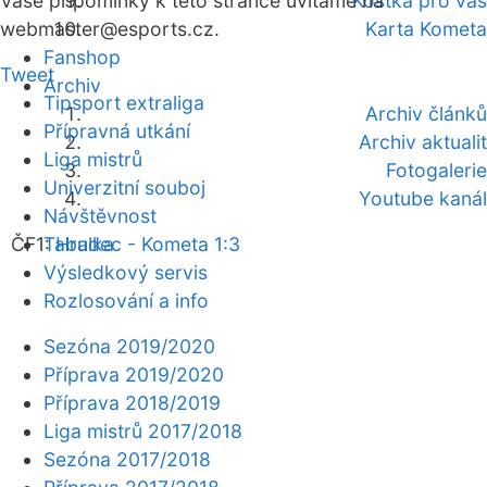
Vaše připomínky k této stránce uvítáme na
Kostka pro vás
webmaster
@esports.cz.
Karta Kometa
Fanshop
Tweet
Archiv
Tipsport extraliga
Archiv článků
Přípravná utkání
Archiv aktualit
Liga mistrů
Fotogalerie
Univerzitní souboj
Youtube kanál
Návštěvnost
ČF1:
Tabulka
Hradec - Kometa 1:3
Výsledkový servis
Rozlosování a info
Sezóna 2019/2020
Příprava 2019/2020
Příprava 2018/2019
Liga mistrů 2017/2018
Sezóna 2017/2018