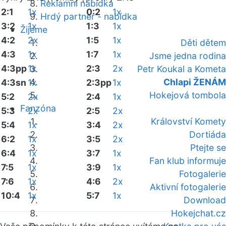
Reklamní nabídka
2:1
1x
0:2
1x
Hrdý partner - nabídka
3:2
1x
1:3
1x
Žijeme
4:2
2x
1:5
1x
Děti dětem
4:3
1x
1:7
1x
Jsme jedna rodina
4:3pp
1x
2:3
2x
Petr Koukal a Kometa
Chlapi ŽENÁM
4:3sn
1x
2:3pp
1x
Hokejová tombola
5:2
2x
2:4
1x
Fanzóna
5:3
2x
2:5
2x
Království Komety
5:4
1x
3:4
2x
Dortiáda
6:2
1x
3:5
2x
Ptejte se
6:4
1x
3:7
1x
Fan klub informuje
7:5
1x
3:9
1x
Fotogalerie
7:6
1x
4:6
2x
Aktivní fotogalerie
10:4
1x
5:7
1x
Download
Hokejchat.cz