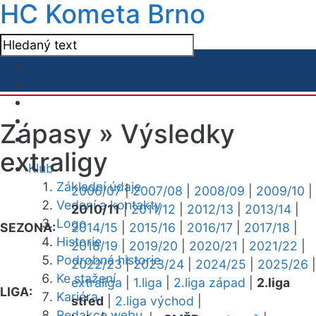
HC Kometa Brno
Zápasy »
Výsledky
extraligy
Klub
Základní údaje
2006/07
|
2007/08
|
2008/09
|
2009/10
|
Vedení a kontakty
2010/11
|
2011/12
|
2012/13
|
2013/14
|
Logo
SEZONA:
2014/15
|
2015/16
|
2016/17
|
2017/18
|
Historie
2018/19
|
2019/20
|
2020/21
|
2021/22
|
Podrobná historie
2022/23
|
2023/24
|
2024/25
|
2025/26
|
Ke stažení
extraliga
|
1.liga
|
2.liga západ
|
2.liga
LIGA:
Kariéra
střed
|
2.liga východ
|
Redakce webu