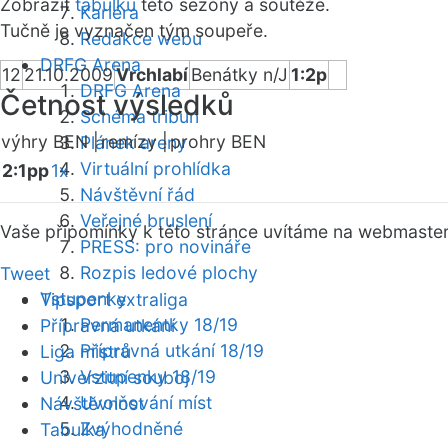
Zobrazit
tabulku
této sezóny a soutěže.
Kariéra
Tučně je vyznačen tým soupeře.
Redakce webu
DRFG Arena
12
21.10.2009
Vrchlabí
Benátky n/J
1:2p
DRFG Arena
Četnost výsledků
Schéma tribun
výhry BEN |
remízy |
prohry BEN
Plánek areny
Virtuální prohlídka
2:1pp
1x
Návštěvní řád
Veřejné bruslení
Vaše připomínky k této stránce uvítáme na webmaste
PRESS: pro novináře
Rozpis ledové plochy
Tweet
Vstupenky
Tipsport extraliga
Permanentky 18/19
Přípravná utkání
Přípravná utkání 18/19
Liga mistrů
Vstupenky 18/19
Univerzitní souboj
Uvolňování míst
Návštěvnost
Zvýhodněné
Tabulka