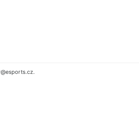
r
@esports.cz.