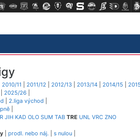
igy
|
2010/11
|
2011/12
|
2012/13
|
2013/14
|
2014/15
|
2015
|
2025/26
|
ed
|
2.liga východ
|
upně
|
R
JIH
KAD
OLO
SUM
TAB
TRE
UNL
VRC
ZNO
dy
|
prodl. nebo náj.
|
s nulou
|