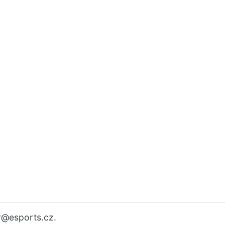
r
@esports.cz.