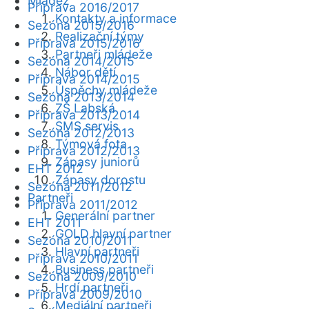
Mládež
Příprava 2016/2017
Kontakty a informace
Sezóna 2015/2016
Realizační týmy
Příprava 2015/2016
Partneři mládeže
Sezóna 2014/2015
Nábor dětí
Příprava 2014/2015
Úspěchy mládeže
Sezóna 2013/2014
ZŠ Labská
Příprava 2013/2014
SMS servis
Sezóna 2012/2013
Týmová fota
Příprava 2012/2013
Zápasy juniorů
EHT 2012
Zápasy dorostu
Sezóna 2011/2012
Partneři
Příprava 2011/2012
Generální partner
EHT 2011
GOLD hlavní partner
Sezóna 2010/2011
Hlavní partneři
Příprava 2010/2011
Business partneři
Sezóna 2009/2010
Hrdí partneři
Příprava 2009/2010
Mediální partneři