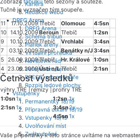
Zobrazit
tabulku
této sezóny a soutěže.
Kariéra
Tučně je vyznačen tým soupeře.
Redakce webu
DRFG Arena
11
17.10.2009
Třebíč
Olomouc
4:5sn
DRFG Arena
10
14.10.2009
Beroun
Třebíč
1:2sn
Schéma tribun
9
10.10.2009
Třebíč
Vrchlabí
3:4sn
Plánek areny
7
03.10.2009
Třebíč
Benátky n/J
3:4sn
Virtuální prohlídka
5
26.09.2009
Třebíč
Hr. Králové
1:0sn
Návštěvní řád
4
23.09.2009
Ústí n/L
Třebíč
2:1sn
Veřejné bruslení
Četnost výsledků
PRESS: pro novináře
Rozpis ledové plochy
výhry TRE |
remízy |
prohry TRE
Vstupenky
1:0sn
1x
1:2sn
1x
Permanentky 18/19
2:1sn
1x
3:4sn
2x
Přípravná utkání 18/19
4:5sn
1x
Vstupenky 18/19
Uvolňování míst
Zvýhodněné
Vaše připomínky k této stránce uvítáme na webmaste