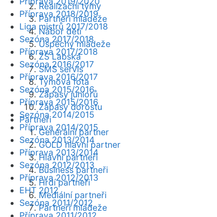
Příprava 2019/2020
Realizační týmy
Příprava 2018/2019
Partneři mládeže
Liga mistrů 2017/2018
Nábor dětí
Sezóna 2017/2018
Úspěchy mládeže
Příprava 2017/2018
ZŠ Labská
Sezóna 2016/2017
SMS servis
Příprava 2016/2017
Týmová fota
Sezóna 2015/2016
Zápasy juniorů
Příprava 2015/2016
Zápasy dorostu
Sezóna 2014/2015
Partneři
Příprava 2014/2015
Generální partner
Sezóna 2013/2014
GOLD hlavní partner
Příprava 2013/2014
Hlavní partneři
Sezóna 2012/2013
Business partneři
Příprava 2012/2013
Hrdí partneři
EHT 2012
Mediální partneři
Sezóna 2011/2012
Partneři mládeže
Příprava 2011/2012