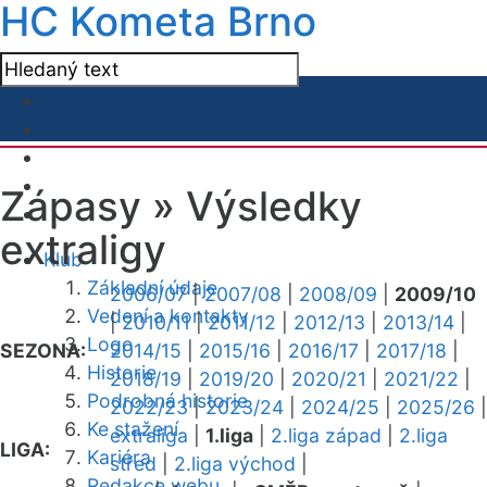
HC Kometa Brno
Zápasy »
Výsledky
extraligy
Klub
Základní údaje
2006/07
|
2007/08
|
2008/09
|
2009/10
Vedení a kontakty
|
2010/11
|
2011/12
|
2012/13
|
2013/14
|
Logo
SEZONA:
2014/15
|
2015/16
|
2016/17
|
2017/18
|
Historie
2018/19
|
2019/20
|
2020/21
|
2021/22
|
Podrobná historie
2022/23
|
2023/24
|
2024/25
|
2025/26
|
Ke stažení
extraliga
|
1.liga
|
2.liga západ
|
2.liga
LIGA:
Kariéra
střed
|
2.liga východ
|
Redakce webu