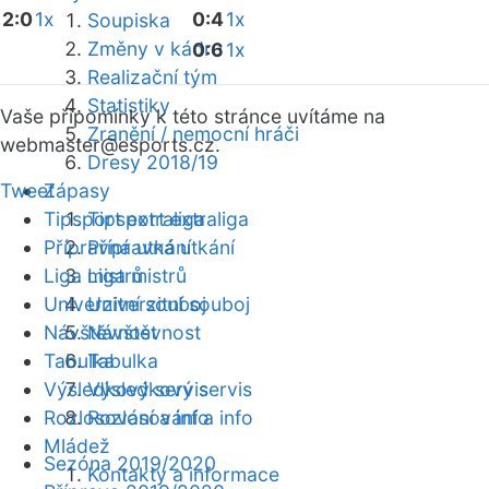
2:0
1x
0:4
1x
Soupiska
Změny v kádru
0:6
1x
Realizační tým
Statistiky
Vaše připomínky k této stránce uvítáme na
Zranění / nemocní hráči
webmaster
@esports.cz.
Dresy 2018/19
Tweet
Zápasy
Tipsport extraliga
Tipsport extraliga
Přípravná utkání
Přípravná utkání
Liga mistrů
Liga mistrů
Univerzitní souboj
Univerzitní souboj
Návštěvnost
Návštěvnost
Tabulka
Tabulka
Výsledkový servis
Výsledkový servis
Rozlosování a info
Rozlosování a info
Mládež
Sezóna 2019/2020
Kontakty a informace