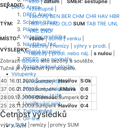
kolo
|
datum
|
SMĚR:
sestupně
|
SEŘADIT:
DRFG Arena
vzestupně
|
DRFG Arena
všechny
BEN
BER
CHM
CHR
HAV
HBR
Schéma tribun
TÝM:
HKR
JIH
KAD
OLO
SUM
TAB
TRE
UNL
Plánek areny
VRC
ZNO
Virtuální prohlídka
MÍSTO:
všude
|
doma
|
venku
|
Návštěvní řád
všechny
|
remízy
|
výhry v prodl.
|
VÝSLEDKY:
Veřejné bruslení
nájezdy
|
prodl. nebo náj.
|
s nulou
|
PRESS: pro novináře
Zobrazit
tabulku
této sezóny a soutěže.
Rozpis ledové plochy
Tučně je vyznačen tým soupeře.
Vstupenky
40
16.01.2010
Šumperk
Havířov
5:0k
Permanentky 18/19
Přípravná utkání 18/19
37
06.01.2010
Šumperk
Jihlava
0:6
Vstupenky 18/19
28
09.12.2009
Olomouc
Šumperk
0:2
Uvolňování míst
25
28.11.2009
Šumperk
Havířov
0:4
Zvýhodněné
Četnost výsledků
On-line
výhry SUM |
remízy |
prohry SUM
A-tým