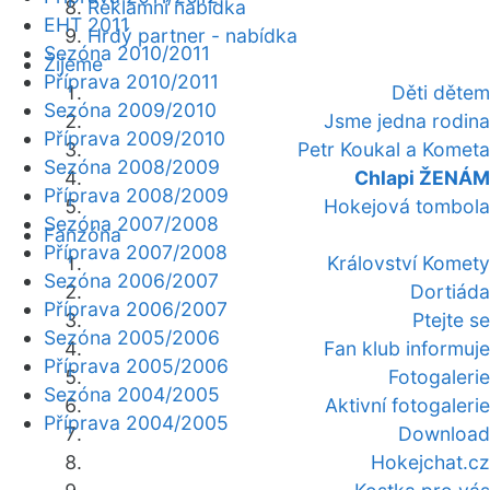
Reklamní nabídka
EHT 2011
Hrdý partner - nabídka
Sezóna 2010/2011
Žijeme
Příprava 2010/2011
Děti dětem
Sezóna 2009/2010
Jsme jedna rodina
Příprava 2009/2010
Petr Koukal a Kometa
Sezóna 2008/2009
Chlapi ŽENÁM
Příprava 2008/2009
Hokejová tombola
Sezóna 2007/2008
Fanzóna
Příprava 2007/2008
Království Komety
Sezóna 2006/2007
Dortiáda
Příprava 2006/2007
Ptejte se
Sezóna 2005/2006
Fan klub informuje
Příprava 2005/2006
Fotogalerie
Sezóna 2004/2005
Aktivní fotogalerie
Příprava 2004/2005
Download
Hokejchat.cz