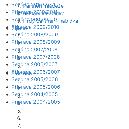
Sezóna 2010/2011
Partneři mládeže
Příprava 2010/2011
Reklamní nabídka
Sezóna 2009/2010
Hrdý partner - nabídka
Příprava 2009/2010
Žijeme
Sezóna 2008/2009
Příprava 2008/2009
Sezóna 2007/2008
Příprava 2007/2008
Sezóna 2006/2007
Příprava 2006/2007
Fanzóna
Sezóna 2005/2006
Příprava 2005/2006
Sezóna 2004/2005
Příprava 2004/2005