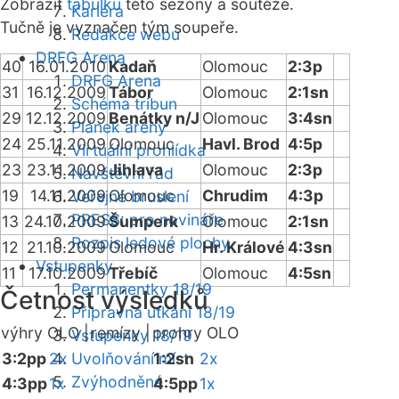
Zobrazit
tabulku
této sezóny a soutěže.
Kariéra
Tučně je vyznačen tým soupeře.
Redakce webu
DRFG Arena
40
16.01.2010
Kadaň
Olomouc
2:3p
DRFG Arena
31
16.12.2009
Tábor
Olomouc
2:1sn
Schéma tribun
29
12.12.2009
Benátky n/J
Olomouc
3:4sn
Plánek areny
24
25.11.2009
Olomouc
Havl. Brod
4:5p
Virtuální prohlídka
23
23.11.2009
Jihlava
Olomouc
2:3p
Návštěvní řád
19
14.11.2009
Olomouc
Chrudim
4:3p
Veřejné bruslení
PRESS: pro novináře
13
24.10.2009
Šumperk
Olomouc
2:1sn
Rozpis ledové plochy
12
21.10.2009
Olomouc
Hr. Králové
4:3sn
Vstupenky
11
17.10.2009
Třebíč
Olomouc
4:5sn
Permanentky 18/19
Četnost výsledků
Přípravná utkání 18/19
výhry OLO |
remízy |
prohry OLO
Vstupenky 18/19
3:2pp
2x
Uvolňování míst
1:2sn
2x
Zvýhodněné
4:3pp
1x
4:5pp
1x