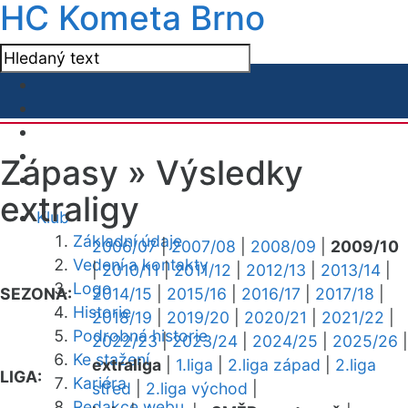
HC Kometa Brno
Zápasy »
Výsledky
extraligy
Klub
Základní údaje
2006/07
|
2007/08
|
2008/09
|
2009/10
Vedení a kontakty
|
2010/11
|
2011/12
|
2012/13
|
2013/14
|
Logo
SEZONA:
2014/15
|
2015/16
|
2016/17
|
2017/18
|
Historie
2018/19
|
2019/20
|
2020/21
|
2021/22
|
Podrobná historie
2022/23
|
2023/24
|
2024/25
|
2025/26
|
Ke stažení
extraliga
|
1.liga
|
2.liga západ
|
2.liga
LIGA:
Kariéra
střed
|
2.liga východ
|
Redakce webu