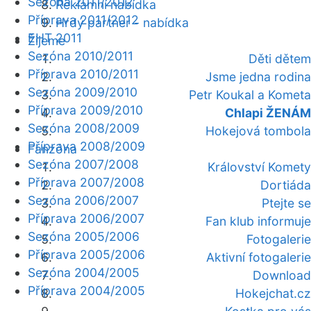
Sezóna 2011/2012
Reklamní nabídka
Příprava 2011/2012
Hrdý partner - nabídka
EHT 2011
Žijeme
Sezóna 2010/2011
Děti dětem
Příprava 2010/2011
Jsme jedna rodina
Sezóna 2009/2010
Petr Koukal a Kometa
Příprava 2009/2010
Chlapi ŽENÁM
Sezóna 2008/2009
Hokejová tombola
Příprava 2008/2009
Fanzóna
Sezóna 2007/2008
Království Komety
Příprava 2007/2008
Dortiáda
Sezóna 2006/2007
Ptejte se
Příprava 2006/2007
Fan klub informuje
Sezóna 2005/2006
Fotogalerie
Příprava 2005/2006
Aktivní fotogalerie
Sezóna 2004/2005
Download
Příprava 2004/2005
Hokejchat.cz