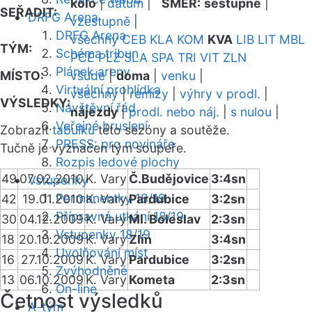
kolo
|
datum
|
SMĚR:
sestupně
|
SEŘADIT:
DRFG Arena
vzestupně
|
DRFG Arena
všechny
CEB
KLA
KOM
KVA
LIB
LIT
MBL
TÝM:
Schéma tribun
PCE
PLZ
SLA
SPA
TRI
VIT
ZLN
Plánek areny
MÍSTO:
všude
|
doma
|
venku
|
Virtuální prohlídka
všechny
|
remízy
|
výhry v prodl.
|
VÝSLEDKY:
Návštěvní řád
nájezdy
|
prodl. nebo náj.
|
s nulou
|
Veřejné bruslení
Zobrazit
tabulku
této sezóny a soutěže.
PRESS: pro novináře
Tučně je vyznačen tým soupeře.
Rozpis ledové plochy
49
07.02.2010
K. Vary
Č.Budějovice
3:4sn
Vstupenky
Permanentky 18/19
42
19.01.2010
K. Vary
Pardubice
3:2sn
Přípravná utkání 18/19
30
04.12.2009
K. Vary
Ml. Boleslav
2:3sn
Vstupenky 18/19
18
20.10.2009
K. Vary
Zlín
3:4sn
Uvolňování míst
16
27.10.2009
K. Vary
Pardubice
3:2sn
Zvýhodněné
13
06.10.2009
K. Vary
Kometa
2:3sn
On-line
Četnost výsledků
A-tým