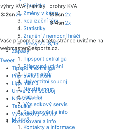
Soupiska
výhry KVA |
remízy |
prohry KVA
Změny v kádru
3:2sn
2x
2:3sn
2x
Realizační tým
3:4sn
2x
Statistiky
Zranění / nemocní hráči
Vaše připomínky k této stránce uvítáme na
Dresy 2018/19
webmaster
@esports.cz.
Zápasy
Tipsport extraliga
Tweet
Přípravná utkání
Tipsport extraliga
Liga mistrů
Přípravná utkání
Univerzitní souboj
Liga mistrů
Návštěvnost
Univerzitní souboj
Tabulka
Návštěvnost
Výsledkový servis
Tabulka
Rozlosování a info
Výsledkový servis
Mládež
Rozlosování a info
Kontakty a informace