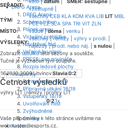
kolo
|
datum
|
SMĚR:
sestupně
|
SEŘADIT:
DRFG Arena
vzestupně
|
DRFG Arena
všechny
CEB
KLA
KOM
KVA
LIB
LIT
MBL
TÝM:
Schéma tribun
PCE
PLZ
SLA
SPA
TRI
VIT
ZLN
Plánek areny
MÍSTO:
všude
|
doma
|
venku
|
Virtuální prohlídka
všechny
|
remízy
|
výhry v prodl.
|
VÝSLEDKY:
Návštěvní řád
nájezdy
|
prodl. nebo náj.
|
s nulou
|
Veřejné bruslení
Zobrazit
tabulku
této sezóny a soutěže.
PRESS: pro novináře
Tučně je vyznačen tým soupeře.
Rozpis ledové plochy
16
16.10.2009
Litvínov
Slavia
0:2
Vstupenky
Četnost výsledků
Permanentky 18/19
Přípravná utkání 18/19
výhry LIT |
remízy |
prohry LIT
Vstupenky 18/19
0:2
1x
Uvolňování míst
Zvýhodněné
Vaše připomínky k této stránce uvítáme na
On-line
webmaster
@esports.cz.
A-tým