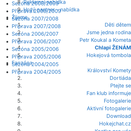
Reklamní nabídka
Sezóna 2008/2009
Hrdý partner - nabídka
Příprava 2008/2009
Žijeme
Sezóna 2007/2008
Děti dětem
Příprava 2007/2008
Jsme jedna rodina
Sezóna 2006/2007
Petr Koukal a Kometa
Příprava 2006/2007
Chlapi ŽENÁM
Sezóna 2005/2006
Hokejová tombola
Příprava 2005/2006
Fanzóna
Sezóna 2004/2005
Království Komety
Příprava 2004/2005
Dortiáda
Ptejte se
Fan klub informuje
Fotogalerie
Aktivní fotogalerie
Download
Hokejchat.cz