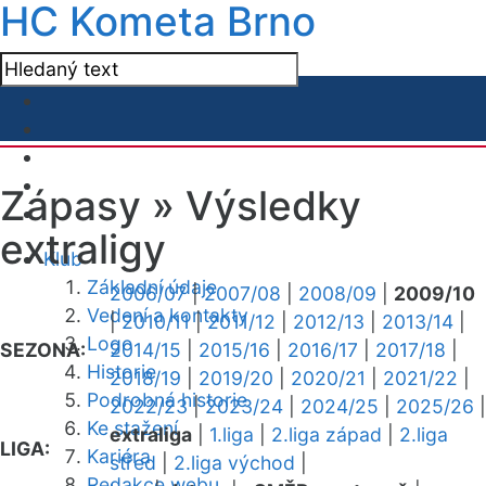
HC Kometa Brno
Zápasy »
Výsledky
extraligy
Klub
Základní údaje
2006/07
|
2007/08
|
2008/09
|
2009/10
Vedení a kontakty
|
2010/11
|
2011/12
|
2012/13
|
2013/14
|
Logo
SEZONA:
2014/15
|
2015/16
|
2016/17
|
2017/18
|
Historie
2018/19
|
2019/20
|
2020/21
|
2021/22
|
Podrobná historie
2022/23
|
2023/24
|
2024/25
|
2025/26
|
Ke stažení
extraliga
|
1.liga
|
2.liga západ
|
2.liga
LIGA:
Kariéra
střed
|
2.liga východ
|
Redakce webu