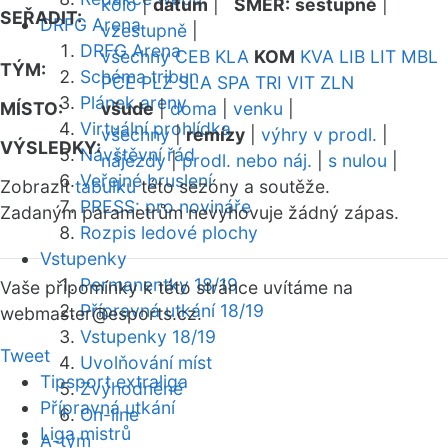
kolo
|
datum
|
SMĚR:
sestupně
|
SEŘADIT:
DRFG Arena
vzestupně
|
DRFG Arena
všechny
CEB
KLA
KOM
KVA
LIB
LIT
MBL
TÝM:
Schéma tribun
PCE
PLZ
SLA
SPA
TRI
VIT
ZLN
Plánek areny
MÍSTO:
všude
|
doma
|
venku
|
Virtuální prohlídka
všechny
|
remízy
|
výhry v prodl.
|
VÝSLEDKY:
Návštěvní řád
nájezdy
|
prodl. nebo náj.
|
s nulou
|
Veřejné bruslení
Zobrazit
tabulku
této sezóny a soutěže.
PRESS: pro novináře
Zadaným parametrům nevyhovuje žádný zápas.
Rozpis ledové plochy
Vstupenky
Permanentky 18/19
Vaše připomínky k této stránce uvítáme na
Přípravná utkání 18/19
webmaster
@esports.cz.
Vstupenky 18/19
Tweet
Uvolňování míst
Tipsport extraliga
Zvýhodněné
Přípravná utkání
On-line
Liga mistrů
A-tým