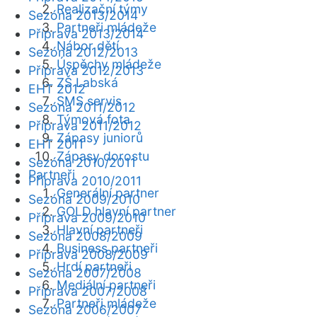
Realizační týmy
Sezóna 2013/2014
Partneři mládeže
Příprava 2013/2014
Nábor dětí
Sezóna 2012/2013
Úspěchy mládeže
Příprava 2012/2013
ZŠ Labská
EHT 2012
SMS servis
Sezóna 2011/2012
Týmová fota
Příprava 2011/2012
Zápasy juniorů
EHT 2011
Zápasy dorostu
Sezóna 2010/2011
Partneři
Příprava 2010/2011
Generální partner
Sezóna 2009/2010
GOLD hlavní partner
Příprava 2009/2010
Hlavní partneři
Sezóna 2008/2009
Business partneři
Příprava 2008/2009
Hrdí partneři
Sezóna 2007/2008
Mediální partneři
Příprava 2007/2008
Partneři mládeže
Sezóna 2006/2007