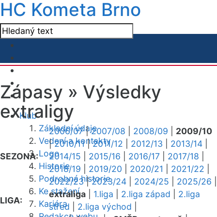
HC Kometa Brno
Zápasy »
Výsledky
extraligy
Klub
Základní údaje
2006/07
|
2007/08
|
2008/09
|
2009/10
Vedení a kontakty
|
2010/11
|
2011/12
|
2012/13
|
2013/14
|
Logo
SEZONA:
2014/15
|
2015/16
|
2016/17
|
2017/18
|
Historie
2018/19
|
2019/20
|
2020/21
|
2021/22
|
Podrobná historie
2022/23
|
2023/24
|
2024/25
|
2025/26
|
Ke stažení
extraliga
|
1.liga
|
2.liga západ
|
2.liga
LIGA:
Kariéra
střed
|
2.liga východ
|
Redakce webu