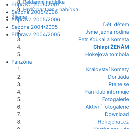
Reklamní nabídka
Příprava 2006/2007
Hrdý partner - nabídka
Sezóna 2005/2006
Žijeme
Příprava 2005/2006
Děti dětem
Sezóna 2004/2005
Jsme jedna rodina
Příprava 2004/2005
Petr Koukal a Kometa
Chlapi ŽENÁM
Hokejová tombola
Fanzóna
Království Komety
Dortiáda
Ptejte se
Fan klub informuje
Fotogalerie
Aktivní fotogalerie
Download
Hokejchat.cz