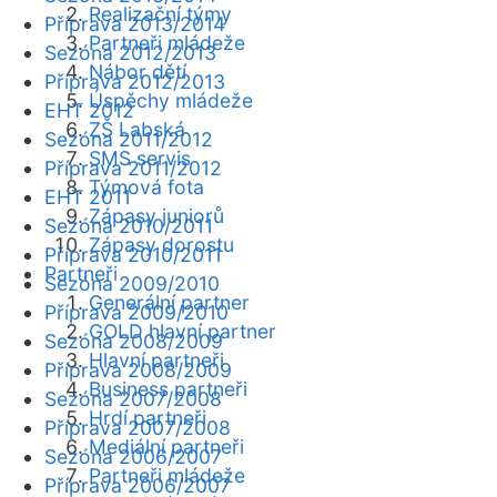
Realizační týmy
Příprava 2013/2014
Partneři mládeže
Sezóna 2012/2013
Nábor dětí
Příprava 2012/2013
Úspěchy mládeže
EHT 2012
ZŠ Labská
Sezóna 2011/2012
SMS servis
Příprava 2011/2012
Týmová fota
EHT 2011
Zápasy juniorů
Sezóna 2010/2011
Zápasy dorostu
Příprava 2010/2011
Partneři
Sezóna 2009/2010
Generální partner
Příprava 2009/2010
GOLD hlavní partner
Sezóna 2008/2009
Hlavní partneři
Příprava 2008/2009
Business partneři
Sezóna 2007/2008
Hrdí partneři
Příprava 2007/2008
Mediální partneři
Sezóna 2006/2007
Partneři mládeže
Příprava 2006/2007