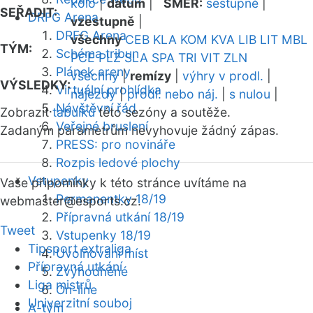
kolo
|
datum
|
SMĚR:
sestupně
|
SEŘADIT:
DRFG Arena
vzestupně
|
DRFG Arena
všechny
CEB
KLA
KOM
KVA
LIB
LIT
MBL
TÝM:
Schéma tribun
PCE
PLZ
SLA
SPA
TRI
VIT
ZLN
Plánek areny
všechny
|
remízy
|
výhry v prodl.
|
VÝSLEDKY:
Virtuální prohlídka
nájezdy
|
prodl. nebo náj.
|
s nulou
|
Návštěvní řád
Zobrazit
tabulku
této sezóny a soutěže.
Veřejné bruslení
Zadaným parametrům nevyhovuje žádný zápas.
PRESS: pro novináře
Rozpis ledové plochy
Vstupenky
Vaše připomínky k této stránce uvítáme na
Permanentky 18/19
webmaster
@esports.cz.
Přípravná utkání 18/19
Tweet
Vstupenky 18/19
Tipsport extraliga
Uvolňování míst
Přípravná utkání
Zvýhodněné
Liga mistrů
On-line
Univerzitní souboj
A-tým