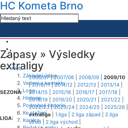
HC Kometa Brno
Zápasy »
Výsledky
extraligy
Klub
Základní údaje
2006/07
|
2007/08
|
2008/09
|
2009/10
Vedení a kontakty
|
2010/11
|
2011/12
|
2012/13
|
2013/14
|
Logo
SEZONA:
2014/15
|
2015/16
|
2016/17
|
2017/18
|
Historie
2018/19
|
2019/20
|
2020/21
|
2021/22
|
Podrobná historie
2022/23
|
2023/24
|
2024/25
|
2025/26
|
Ke stažení
extraliga
|
1.liga
|
2.liga západ
|
2.liga
LIGA:
Kariéra
střed
|
2.liga východ
|
Redakce webu