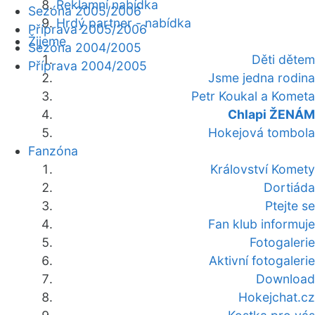
Reklamní nabídka
Sezóna 2005/2006
Hrdý partner - nabídka
Příprava 2005/2006
Žijeme
Sezóna 2004/2005
Děti dětem
Příprava 2004/2005
Jsme jedna rodina
Petr Koukal a Kometa
Chlapi ŽENÁM
Hokejová tombola
Fanzóna
Království Komety
Dortiáda
Ptejte se
Fan klub informuje
Fotogalerie
Aktivní fotogalerie
Download
Hokejchat.cz