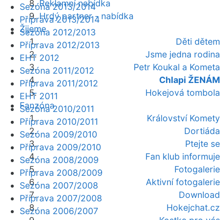
Reklamní nabídka
Sezóna 2013/2014
Hrdý partner - nabídka
Příprava 2013/2014
Žijeme
Sezóna 2012/2013
Děti dětem
Příprava 2012/2013
Jsme jedna rodina
EHT 2012
Petr Koukal a Kometa
Sezóna 2011/2012
Chlapi ŽENÁM
Příprava 2011/2012
Hokejová tombola
EHT 2011
Fanzóna
Sezóna 2010/2011
Království Komety
Příprava 2010/2011
Dortiáda
Sezóna 2009/2010
Ptejte se
Příprava 2009/2010
Fan klub informuje
Sezóna 2008/2009
Fotogalerie
Příprava 2008/2009
Aktivní fotogalerie
Sezóna 2007/2008
Download
Příprava 2007/2008
Hokejchat.cz
Sezóna 2006/2007