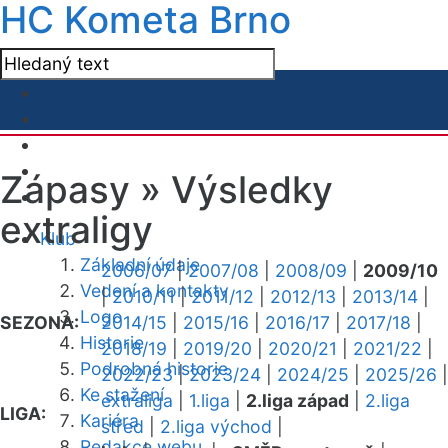
HC Kometa Brno
Zápasy »
Výsledky
extraligy
Klub
Základní údaje
2006/07
|
2007/08
|
2008/09
|
2009/10
Vedení a kontakty
|
2010/11
|
2011/12
|
2012/13
|
2013/14
|
Logo
SEZONA:
2014/15
|
2015/16
|
2016/17
|
2017/18
|
Historie
2018/19
|
2019/20
|
2020/21
|
2021/22
|
Podrobná historie
2022/23
|
2023/24
|
2024/25
|
2025/26
|
Ke stažení
extraliga
|
1.liga
|
2.liga západ
|
2.liga
LIGA:
Kariéra
střed
|
2.liga východ
|
Redakce webu