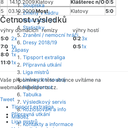
8
14.10.2009
Klatovy
Klášterec n/O
0:5
Soupiska
5
03.10.2009
Most
Klatovy
5:0
Změny v kádru
Četnost výsledků
Realizační tým
Statistiky
výhry domácích
remízy
výhry hostí
Zranění / nemocní hráči
5:0
2x
0:2
3x
Dresy 2018/19
7:0
1x
0:5
1x
Zápasy
8:0
1x
Tipsport extraliga
11:0
1x
Přípravná utkání
Liga mistrů
Univerzitní souboj
Vaše připomínky k této stránce uvítáme na
Návštěvnost
webmaster
@esports.cz.
Tabulka
Tweet
Výsledkový servis
Tipsport extraliga
Rozlosování a info
Přípravná utkání
Mládež
Liga mistrů
Kontakty a informace