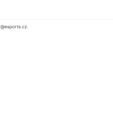
r
@esports.cz.