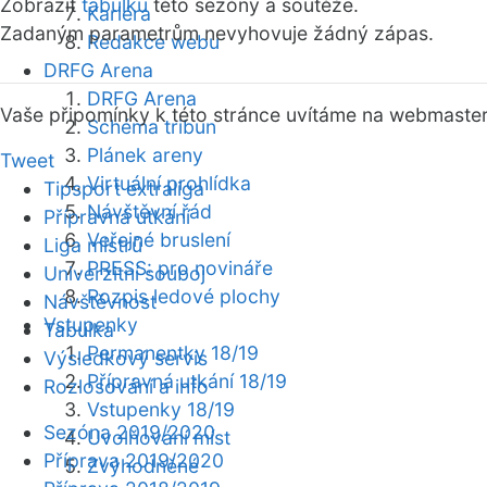
Zobrazit
tabulku
této sezóny a soutěže.
Kariéra
Zadaným parametrům nevyhovuje žádný zápas.
Redakce webu
DRFG Arena
DRFG Arena
Vaše připomínky k této stránce uvítáme na webmaste
Schéma tribun
Plánek areny
Tweet
Virtuální prohlídka
Tipsport extraliga
Návštěvní řád
Přípravná utkání
Veřejné bruslení
Liga mistrů
PRESS: pro novináře
Univerzitní souboj
Rozpis ledové plochy
Návštěvnost
Vstupenky
Tabulka
Permanentky 18/19
Výsledkový servis
Přípravná utkání 18/19
Rozlosování a info
Vstupenky 18/19
Sezóna 2019/2020
Uvolňování míst
Příprava 2019/2020
Zvýhodněné