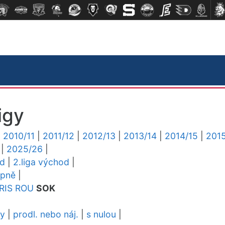
igy
|
2010/11
|
2011/12
|
2012/13
|
2013/14
|
2014/15
|
2015
|
2025/26
|
ed
|
2.liga východ
|
upně
|
RIS
ROU
SOK
dy
|
prodl. nebo náj.
|
s nulou
|