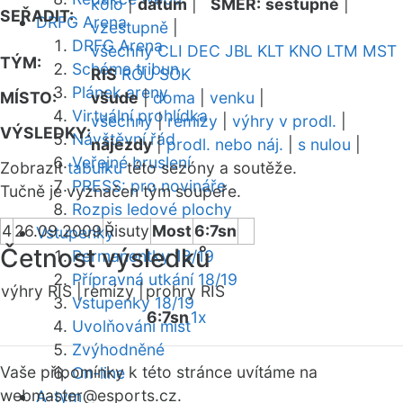
kolo
|
datum
|
SMĚR:
sestupně
|
SEŘADIT:
DRFG Arena
vzestupně
|
DRFG Arena
všechny
CLI
DEC
JBL
KLT
KNO
LTM
MST
TÝM:
Schéma tribun
RIS
ROU
SOK
Plánek areny
MÍSTO:
všude
|
doma
|
venku
|
Virtuální prohlídka
všechny
|
remízy
|
výhry v prodl.
|
VÝSLEDKY:
Návštěvní řád
nájezdy
|
prodl. nebo náj.
|
s nulou
|
Veřejné bruslení
Zobrazit
tabulku
této sezóny a soutěže.
PRESS: pro novináře
Tučně je vyznačen tým soupeře.
Rozpis ledové plochy
4
26.09.2009
Řisuty
Most
6:7sn
Vstupenky
Četnost výsledků
Permanentky 18/19
Přípravná utkání 18/19
výhry RIS |
remízy |
prohry RIS
Vstupenky 18/19
6:7sn
1x
Uvolňování míst
Zvýhodněné
Vaše připomínky k této stránce uvítáme na
On-line
webmaster
@esports.cz.
A-tým