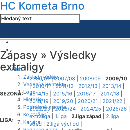
HC Kometa Brno
Zápasy »
Výsledky
extraligy
Klub
Základní údaje
2006/07
|
2007/08
|
2008/09
|
2009/10
Vedení a kontakty
|
2010/11
|
2011/12
|
2012/13
|
2013/14
|
Logo
SEZONA:
2014/15
|
2015/16
|
2016/17
|
2017/18
|
Historie
2018/19
|
2019/20
|
2020/21
|
2021/22
|
Podrobná historie
2022/23
|
2023/24
|
2024/25
|
2025/26
|
Ke stažení
extraliga
|
1.liga
|
2.liga západ
|
2.liga
LIGA:
Kariéra
střed
|
2.liga východ
|
Redakce webu