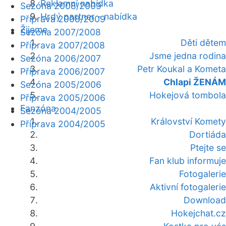
Reklamní nabídka
Sezóna 2008/2009
Hrdý partner - nabídka
Příprava 2008/2009
Žijeme
Sezóna 2007/2008
Děti dětem
Příprava 2007/2008
Jsme jedna rodina
Sezóna 2006/2007
Petr Koukal a Kometa
Příprava 2006/2007
Chlapi ŽENÁM
Sezóna 2005/2006
Hokejová tombola
Příprava 2005/2006
Fanzóna
Sezóna 2004/2005
Království Komety
Příprava 2004/2005
Dortiáda
Ptejte se
Fan klub informuje
Fotogalerie
Aktivní fotogalerie
Download
Hokejchat.cz