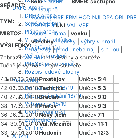
kolo
|
datum
|
SMĚR:
sestupně
|
SEŘADIT:
DRFG Arena
vzestupně
|
DRFG Arena
všechny
BRE
FRM
HOD
NJI
OPA
ORL
PRE
TÝM:
Schéma tribun
PRO
TEC
UNI
VAL
VSE
Plánek areny
MÍSTO:
všude
|
doma
|
venku
|
Virtuální prohlídka
všechny
|
remízy
|
výhry v prodl.
|
VÝSLEDKY:
Návštěvní řád
nájezdy
|
prodl. nebo náj.
|
s nulou
|
Veřejné bruslení
Zobrazit
tabulku
této sezóny a soutěže.
PRESS: pro novináře
Tučně je vyznačen tým soupeře.
Rozpis ledové plochy
43
07.03.2010
Prostějov
Uničov
5:4
Vstupenky
Permanentky 18/19
42
03.03.2010
Technika
Uničov
5:3
Přípravná utkání 18/19
40
24.02.2010
Břeclav
Uničov
9:0
Vstupenky 18/19
38
17.02.2010
Přerov
Uničov
9:3
Uvolňování míst
36
06.02.2010
Nový Jičín
Uničov
7:1
Zvýhodněné
34
30.01.2010
Val. Meziříčí
Uničov
11:1
On-line
33
27.01.2010
Hodonín
Uničov
12:3
A-tým