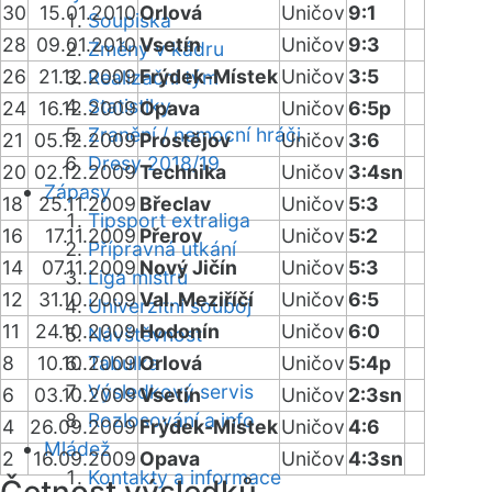
30
15.01.2010
Orlová
Uničov
9:1
Soupiska
28
09.01.2010
Vsetín
Uničov
9:3
Změny v kádru
26
21.12.2009
Frýdek-Místek
Uničov
3:5
Realizační tým
Statistiky
24
16.12.2009
Opava
Uničov
6:5p
Zranění / nemocní hráči
21
05.12.2009
Prostějov
Uničov
3:6
Dresy 2018/19
20
02.12.2009
Technika
Uničov
3:4sn
Zápasy
18
25.11.2009
Břeclav
Uničov
5:3
Tipsport extraliga
16
17.11.2009
Přerov
Uničov
5:2
Přípravná utkání
14
07.11.2009
Nový Jičín
Uničov
5:3
Liga mistrů
12
31.10.2009
Val. Meziříčí
Uničov
6:5
Univerzitní souboj
11
24.10.2009
Hodonín
Uničov
6:0
Návštěvnost
8
10.10.2009
Tabulka
Orlová
Uničov
5:4p
Výsledkový servis
6
03.10.2009
Vsetín
Uničov
2:3sn
Rozlosování a info
4
26.09.2009
Frýdek-Místek
Uničov
4:6
Mládež
2
16.09.2009
Opava
Uničov
4:3sn
Kontakty a informace