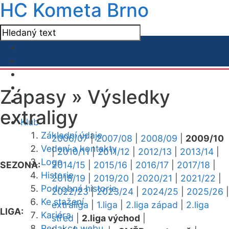
HC Kometa Brno
Zápasy »
Výsledky
extraligy
Klub
Základní údaje
2006/07
|
2007/08
|
2008/09
|
2009/10
Vedení a kontakty
|
2010/11
|
2011/12
|
2012/13
|
2013/14
|
Logo
SEZONA:
2014/15
|
2015/16
|
2016/17
|
2017/18
|
Historie
2018/19
|
2019/20
|
2020/21
|
2021/22
|
Podrobná historie
2022/23
|
2023/24
|
2024/25
|
2025/26
|
Ke stažení
extraliga
|
1.liga
|
2.liga západ
|
2.liga
LIGA:
Kariéra
střed
|
2.liga východ
|
Redakce webu