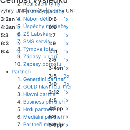
Četnost výsledků
Realizační týmy
výhry UNI |
remízy |
prohry UNI
Partneři mládeže
Nábor dětí
3:2sn
1x
0:6
1x
Úspěchy mládeže
4:3sn
1x
0:9
1x
ZŠ Labská
5:3
1x
1:7
1x
SMS servis
6:3
1x
1:9
1x
Týmová fota
6:4
1x
1:11
1x
Zápasy juniorů
2:5
1x
Zápasy dorostu
3:4sn
1x
Partneři
3:5
3x
Generální partner
3:9
2x
GOLD hlavní partner
3:12
1x
Hlavní partneři
4:5
1x
Business partneři
4:5pp
1x
Hrdí partneři
5:6
1x
Mediální partneři
Partneři mládeže
5:6pp
1x