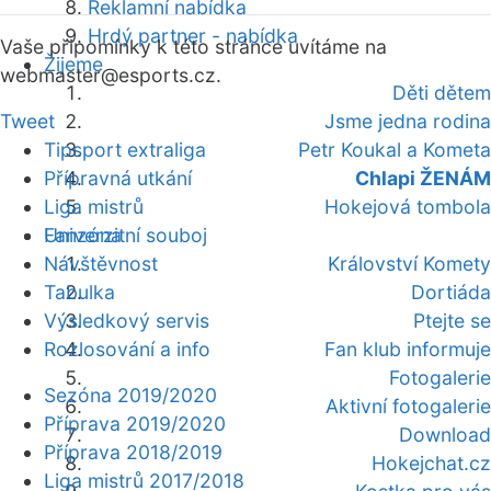
Reklamní nabídka
Hrdý partner - nabídka
Vaše připomínky k této stránce uvítáme na
Žijeme
webmaster
@esports.cz.
Děti dětem
Tweet
Jsme jedna rodina
Tipsport extraliga
Petr Koukal a Kometa
Přípravná utkání
Chlapi ŽENÁM
Liga mistrů
Hokejová tombola
Fanzóna
Univerzitní souboj
Návštěvnost
Království Komety
Tabulka
Dortiáda
Výsledkový servis
Ptejte se
Rozlosování a info
Fan klub informuje
Fotogalerie
Sezóna 2019/2020
Aktivní fotogalerie
Příprava 2019/2020
Download
Příprava 2018/2019
Hokejchat.cz
Liga mistrů 2017/2018