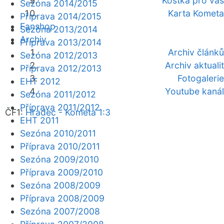
Kostka pro vás
Sezóna 2014/2015
Karta Kometa
Příprava 2014/2015
Fanshop
Sezóna 2013/2014
Archiv
Příprava 2013/2014
Archiv článků
Sezóna 2012/2013
Archiv aktualit
Příprava 2012/2013
Fotogalerie
EHT 2012
Youtube kanál
Sezóna 2011/2012
Příprava 2011/2012
ČF1:
Hradec - Kometa 1:3
EHT 2011
Sezóna 2010/2011
Příprava 2010/2011
Sezóna 2009/2010
Příprava 2009/2010
Sezóna 2008/2009
Příprava 2008/2009
Sezóna 2007/2008