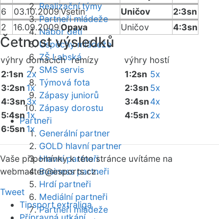
Realizační týmy
6
03.10.2009
Vsetín
Uničov
2:3sn
Partneři mládeže
2
16.09.2009
Opava
Uničov
4:3sn
Nábor dětí
Četnost výsledků
Úspěchy mládeže
ZŠ Labská
výhry domácích
remízy
výhry hostí
SMS servis
2:1sn
2x
1:2sn
5x
Týmová fota
3:2sn
1x
2:3sn
5x
Zápasy juniorů
4:3sn
3x
3:4sn
4x
Zápasy dorostu
5:4sn
1x
4:5sn
2x
Partneři
6:5sn
1x
Generální partner
GOLD hlavní partner
Vaše připomínky k této stránce uvítáme na
Hlavní partneři
webmaster
Business partneři
@esports.cz.
Hrdí partneři
Tweet
Mediální partneři
Tipsport extraliga
Partneři mládeže
Přípravná utkání