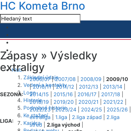
HC Kometa Brno
Zápasy »
Výsledky
extraligy
Klub
Základní údaje
2006/07
|
2007/08
|
2008/09
|
2009/10
Vedení a kontakty
|
2010/11
|
2011/12
|
2012/13
|
2013/14
|
Logo
SEZONA:
2014/15
|
2015/16
|
2016/17
|
2017/18
|
Historie
2018/19
|
2019/20
|
2020/21
|
2021/22
|
Podrobná historie
2022/23
|
2023/24
|
2024/25
|
2025/26
|
Ke stažení
extraliga
|
1.liga
|
2.liga západ
|
2.liga
LIGA:
Kariéra
střed
|
2.liga východ
|
Redakce webu