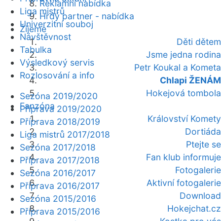
Reklamní nabídka
Liga mistrů
Hrdý partner - nabídka
Univerzitní souboj
Žijeme
Návštěvnost
Děti dětem
Tabulka
Jsme jedna rodina
Výsledkový servis
Petr Koukal a Kometa
Rozlosování a info
Chlapi ŽENÁM
Hokejová tombola
Sezóna 2019/2020
Fanzóna
Příprava 2019/2020
Království Komety
Příprava 2018/2019
Dortiáda
Liga mistrů 2017/2018
Ptejte se
Sezóna 2017/2018
Fan klub informuje
Příprava 2017/2018
Fotogalerie
Sezóna 2016/2017
Aktivní fotogalerie
Příprava 2016/2017
Download
Sezóna 2015/2016
Hokejchat.cz
Příprava 2015/2016