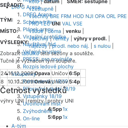
kolo
|
datum
|
SMĚR:
sestupně
|
SEŘADIT:
DRFG Arena
vzestupně
|
DRFG Arena
všechny
BRE
FRM
HOD
NJI
OPA
ORL
PRE
TÝM:
Schéma tribun
PRO
TEC
UNI
VAL
VSE
Plánek areny
MÍSTO:
všude
|
doma
|
venku
|
Virtuální prohlídka
všechny
|
remízy
|
výhry v prodl.
|
VÝSLEDKY:
Návštěvní řád
nájezdy
|
prodl. nebo náj.
|
s nulou
|
Veřejné bruslení
Zobrazit
tabulku
této sezóny a soutěže.
PRESS: pro novináře
Tučně je vyznačen tým soupeře.
Rozpis ledové plochy
24
16.12.2009
Opava
Uničov
6:5p
Vstupenky
Permanentky 18/19
8
10.10.2009
Orlová
Uničov
5:4p
Četnost výsledků
Přípravná utkání 18/19
Vstupenky 18/19
výhry UNI |
remízy |
prohry UNI
Uvolňování míst
4:5pp
1x
Zvýhodněné
5:6pp
1x
On-line
A-tým