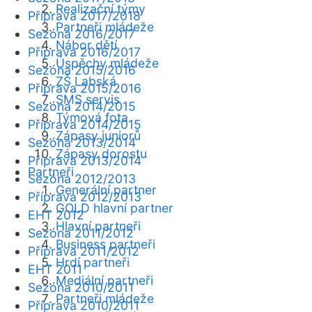
Realizační týmy
Příprava 2017/2018
Partneři mládeže
Sezóna 2016/2017
Nábor dětí
Příprava 2016/2017
Úspěchy mládeže
Sezóna 2015/2016
ZŠ Labská
Příprava 2015/2016
SMS servis
Sezóna 2014/2015
Týmová fota
Příprava 2014/2015
Zápasy juniorů
Sezóna 2013/2014
Zápasy dorostu
Příprava 2013/2014
Partneři
Sezóna 2012/2013
Generální partner
Příprava 2012/2013
GOLD hlavní partner
EHT 2012
Hlavní partneři
Sezóna 2011/2012
Business partneři
Příprava 2011/2012
Hrdí partneři
EHT 2011
Mediální partneři
Sezóna 2010/2011
Partneři mládeže
Příprava 2010/2011