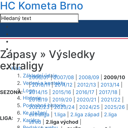
HC Kometa Brno
Zápasy »
Výsledky
extraligy
Klub
Základní údaje
2006/07
|
2007/08
|
2008/09
|
2009/10
Vedení a kontakty
|
2010/11
|
2011/12
|
2012/13
|
2013/14
|
Logo
SEZONA:
2014/15
|
2015/16
|
2016/17
|
2017/18
|
Historie
2018/19
|
2019/20
|
2020/21
|
2021/22
|
Podrobná historie
2022/23
|
2023/24
|
2024/25
|
2025/26
|
Ke stažení
extraliga
|
1.liga
|
2.liga západ
|
2.liga
LIGA:
Kariéra
střed
|
2.liga východ
|
Redakce webu