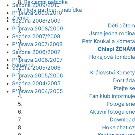
Reklamní nabídka
Sezóna 2009/2010
Hrdý partner - nabídka
Příprava 2009/2010
Žijeme
Sezóna 2008/2009
Děti dětem
Příprava 2008/2009
Jsme jedna rodina
Sezóna 2007/2008
Petr Koukal a Kometa
Příprava 2007/2008
Chlapi ŽENÁM
Sezóna 2006/2007
Hokejová tombola
Příprava 2006/2007
Fanzóna
Sezóna 2005/2006
Království Komety
Příprava 2005/2006
Dortiáda
Sezóna 2004/2005
Ptejte se
Příprava 2004/2005
Fan klub informuje
Fotogalerie
Aktivní fotogalerie
Download
Hokejchat.cz