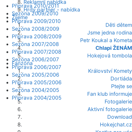
Reklamní nabídka
Příprava 2010/2011
Hrdý partner - nabídka
Sezóna 2009/2010
Žijeme
Příprava 2009/2010
Děti dětem
Sezóna 2008/2009
Jsme jedna rodina
Příprava 2008/2009
Petr Koukal a Kometa
Sezóna 2007/2008
Chlapi ŽENÁM
Příprava 2007/2008
Hokejová tombola
Sezóna 2006/2007
Fanzóna
Příprava 2006/2007
Království Komety
Sezóna 2005/2006
Dortiáda
Příprava 2005/2006
Ptejte se
Sezóna 2004/2005
Fan klub informuje
Příprava 2004/2005
Fotogalerie
Aktivní fotogalerie
Download
Hokejchat.cz