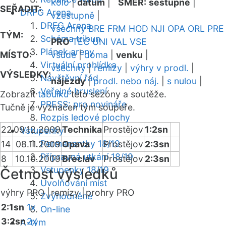
kolo
|
datum
|
SMĚR:
sestupně
|
SEŘADIT:
DRFG Arena
vzestupně
|
DRFG Arena
všechny
BRE
FRM
HOD
NJI
OPA
ORL
PRE
TÝM:
Schéma tribun
PRO
TEC
UNI
VAL
VSE
Plánek areny
MÍSTO:
všude
|
doma
|
venku
|
Virtuální prohlídka
všechny
|
remízy
|
výhry v prodl.
|
VÝSLEDKY:
Návštěvní řád
nájezdy
|
prodl. nebo náj.
|
s nulou
|
Veřejné bruslení
Zobrazit
tabulku
této sezóny a soutěže.
PRESS: pro novináře
Tučně je vyznačen tým soupeře.
Rozpis ledové plochy
22
09.12.2009
Technika
Prostějov
1:2sn
Vstupenky
Permanentky 18/19
14
08.11.2009
Opava
Prostějov
2:3sn
Přípravná utkání 18/19
8
10.10.2009
Břeclav
Prostějov
2:3sn
Vstupenky 18/19
Četnost výsledků
Uvolňování míst
výhry PRO |
remízy |
prohry PRO
Zvýhodněné
2:1sn
1x
On-line
3:2sn
2x
A-tým