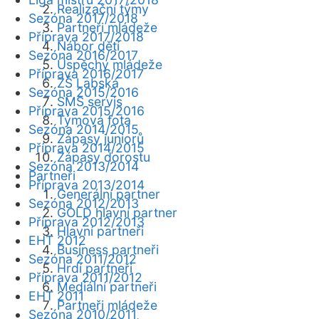
Realizační týmy
Sezóna 2017/2018
Partneři mládeže
Příprava 2017/2018
Nábor dětí
Sezóna 2016/2017
Úspěchy mládeže
Příprava 2016/2017
ZŠ Labská
Sezóna 2015/2016
SMS servis
Příprava 2015/2016
Týmová fota
Sezóna 2014/2015
Zápasy juniorů
Příprava 2014/2015
Zápasy dorostu
Sezóna 2013/2014
Partneři
Příprava 2013/2014
Generální partner
Sezóna 2012/2013
GOLD hlavní partner
Příprava 2012/2013
Hlavní partneři
EHT 2012
Business partneři
Sezóna 2011/2012
Hrdí partneři
Příprava 2011/2012
Mediální partneři
EHT 2011
Partneři mládeže
Sezóna 2010/2011