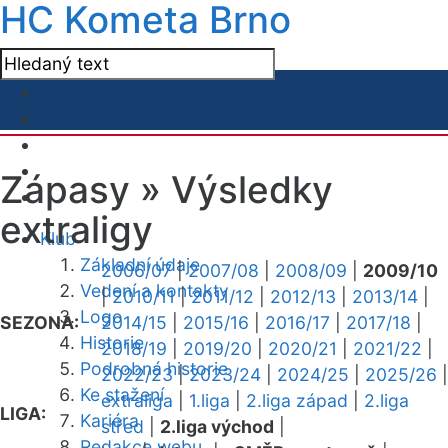
HC Kometa Brno
Zápasy »
Výsledky
extraligy
Klub
Základní údaje
2006/07
|
2007/08
|
2008/09
|
2009/10
Vedení a kontakty
|
2010/11
|
2011/12
|
2012/13
|
2013/14
|
Logo
SEZONA:
2014/15
|
2015/16
|
2016/17
|
2017/18
|
Historie
2018/19
|
2019/20
|
2020/21
|
2021/22
|
Podrobná historie
2022/23
|
2023/24
|
2024/25
|
2025/26
|
Ke stažení
extraliga
|
1.liga
|
2.liga západ
|
2.liga
LIGA:
Kariéra
střed
|
2.liga východ
|
Redakce webu