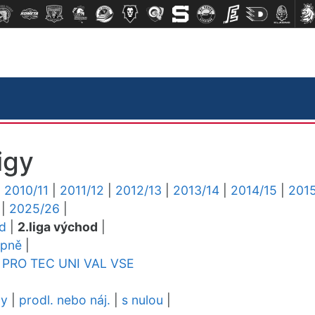
igy
|
2010/11
|
2011/12
|
2012/13
|
2013/14
|
2014/15
|
2015
|
2025/26
|
ed
|
2.liga východ
|
upně
|
PRO
TEC
UNI
VAL
VSE
dy
|
prodl. nebo náj.
|
s nulou
|