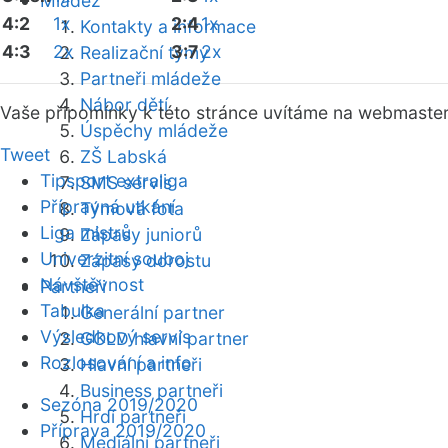
Mládež
4:2
1x
2:4
1x
Kontakty a informace
4:3
2x
3:7
2x
Realizační týmy
Partneři mládeže
Nábor dětí
Vaše připomínky k této stránce uvítáme na webmaste
Úspěchy mládeže
Tweet
ZŠ Labská
Tipsport extraliga
SMS servis
Přípravná utkání
Týmová fota
Liga mistrů
Zápasy juniorů
Univerzitní souboj
Zápasy dorostu
Návštěvnost
Partneři
Tabulka
Generální partner
Výsledkový servis
GOLD hlavní partner
Rozlosování a info
Hlavní partneři
Business partneři
Sezóna 2019/2020
Hrdí partneři
Příprava 2019/2020
Mediální partneři