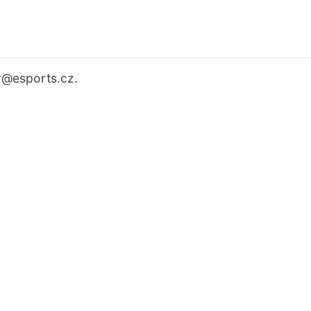
r
@esports.cz.