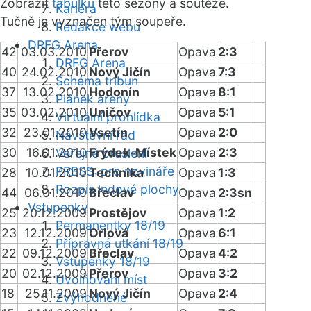
Zobrazit
tabulku
této sezóny a soutěže.
Kariéra
Tučně je vyznačen tým soupeře.
Redakce webu
DRFG Arena
42
03.03.2010
Přerov
Opava
2:3
DRFG Arena
40
24.02.2010
Nový Jičín
Opava
7:3
Schéma tribun
37
13.02.2010
Hodonín
Opava
8:1
Plánek areny
35
03.02.2010
Uničov
Opava
5:1
Virtuální prohlídka
32
23.01.2010
Vsetín
Opava
2:0
Návštěvní řád
30
16.01.2010
Frýdek-Místek
Opava
2:3
Veřejné bruslení
PRESS: pro novináře
28
10.01.2010
Technika
Opava
1:3
Rozpis ledové plochy
44
06.01.2010
Břeclav
Opava
2:3sn
Vstupenky
25
20.12.2009
Prostějov
Opava
1:2
Permanentky 18/19
23
12.12.2009
Orlová
Opava
6:1
Přípravná utkání 18/19
22
09.12.2009
Břeclav
Opava
4:2
Vstupenky 18/19
20
02.12.2009
Přerov
Opava
3:2
Uvolňování míst
18
25.11.2009
Nový Jičín
Opava
2:4
Zvýhodněné