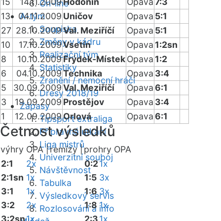
15
14.11.2009
Hodonín
Opava
7:3
On-line
13
04.11.2009
A-tým
Uničov
Opava
5:1
Soupiska
27
28.10.2009
Val. Meziříčí
Opava
5:1
Změny v kádru
10
17.10.2009
Vsetín
Opava
1:2sn
Realizační tým
8
10.10.2009
Frýdek-Místek
Opava
1:2
Statistiky
6
04.10.2009
Technika
Opava
3:4
Zranění / nemocní hráči
5
30.09.2009
Val. Meziříčí
Opava
6:1
Dresy 2018/19
3
19.09.2009
Prostějov
Opava
3:4
Zápasy
1
12.09.2009
Orlová
Opava
6:1
Tipsport extraliga
Četnost výsledků
Přípravná utkání
Liga mistrů
výhry OPA |
remízy |
prohry OPA
Univerzitní souboj
2:1
2x
0:2
1x
Návštěvnost
2:1sn
1x
1:5
3x
Tabulka
3:1
1x
1:6
3x
Výsledkový servis
3:2
2x
1:8
1x
Rozlosování a info
3:2sn
1x
2:3
1x