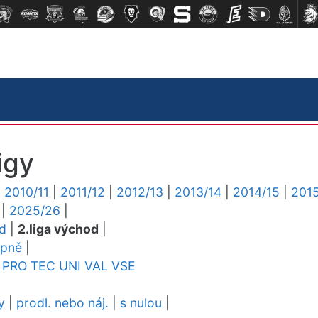
igy
|
2010/11
|
2011/12
|
2012/13
|
2013/14
|
2014/15
|
2015
|
2025/26
|
ed
|
2.liga východ
|
upně
|
PRO
TEC
UNI
VAL
VSE
y
|
prodl. nebo náj.
|
s nulou
|