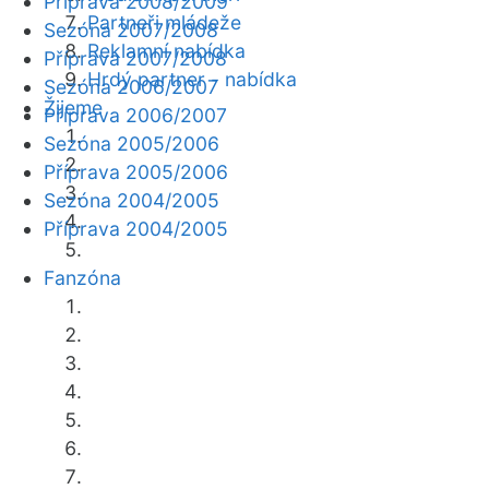
Příprava 2008/2009
Partneři mládeže
Sezóna 2007/2008
Reklamní nabídka
Příprava 2007/2008
Hrdý partner - nabídka
Sezóna 2006/2007
Žijeme
Příprava 2006/2007
Sezóna 2005/2006
Příprava 2005/2006
Sezóna 2004/2005
Příprava 2004/2005
Fanzóna