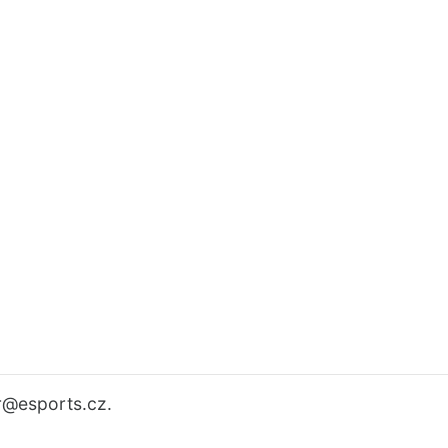
r
@esports.cz.