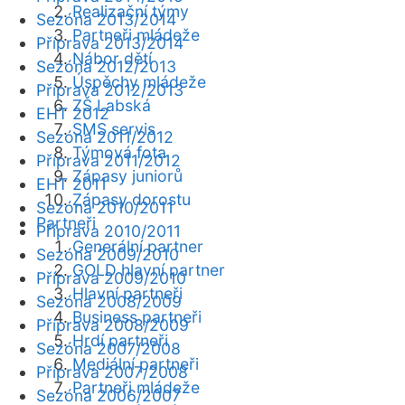
Realizační týmy
Sezóna 2013/2014
Partneři mládeže
Příprava 2013/2014
Nábor dětí
Sezóna 2012/2013
Úspěchy mládeže
Příprava 2012/2013
ZŠ Labská
EHT 2012
SMS servis
Sezóna 2011/2012
Týmová fota
Příprava 2011/2012
Zápasy juniorů
EHT 2011
Zápasy dorostu
Sezóna 2010/2011
Partneři
Příprava 2010/2011
Generální partner
Sezóna 2009/2010
GOLD hlavní partner
Příprava 2009/2010
Hlavní partneři
Sezóna 2008/2009
Business partneři
Příprava 2008/2009
Hrdí partneři
Sezóna 2007/2008
Mediální partneři
Příprava 2007/2008
Partneři mládeže
Sezóna 2006/2007