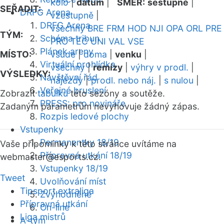
kolo
|
datum
|
SMĚR:
sestupně
|
SEŘADIT:
DRFG Arena
vzestupně
|
DRFG Arena
všechny
BRE
FRM
HOD
NJI
OPA
ORL
PRE
TÝM:
Schéma tribun
PRO
TEC
UNI
VAL
VSE
Plánek areny
MÍSTO:
všude
|
doma
|
venku
|
Virtuální prohlídka
všechny
|
remízy
|
výhry v prodl.
|
VÝSLEDKY:
Návštěvní řád
nájezdy
|
prodl. nebo náj.
|
s nulou
|
Veřejné bruslení
Zobrazit
tabulku
této sezóny a soutěže.
PRESS: pro novináře
Zadaným parametrům nevyhovuje žádný zápas.
Rozpis ledové plochy
Vstupenky
Permanentky 18/19
Vaše připomínky k této stránce uvítáme na
Přípravná utkání 18/19
webmaster
@esports.cz.
Vstupenky 18/19
Tweet
Uvolňování míst
Tipsport extraliga
Zvýhodněné
Přípravná utkání
On-line
Liga mistrů
A-tým