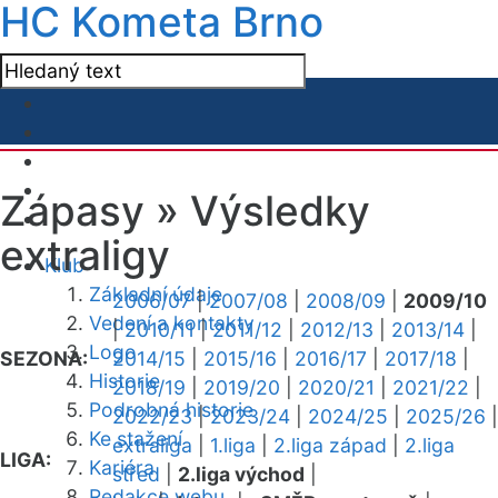
HC Kometa Brno
Zápasy »
Výsledky
extraligy
Klub
Základní údaje
2006/07
|
2007/08
|
2008/09
|
2009/10
Vedení a kontakty
|
2010/11
|
2011/12
|
2012/13
|
2013/14
|
Logo
SEZONA:
2014/15
|
2015/16
|
2016/17
|
2017/18
|
Historie
2018/19
|
2019/20
|
2020/21
|
2021/22
|
Podrobná historie
2022/23
|
2023/24
|
2024/25
|
2025/26
|
Ke stažení
extraliga
|
1.liga
|
2.liga západ
|
2.liga
LIGA:
Kariéra
střed
|
2.liga východ
|
Redakce webu