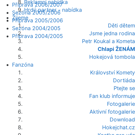
Reklamní nabídka
Příprava 2006/2007
Hrdý partner - nabídka
Sezóna 2005/2006
Žijeme
Příprava 2005/2006
Děti dětem
Sezóna 2004/2005
Jsme jedna rodina
Příprava 2004/2005
Petr Koukal a Kometa
Chlapi ŽENÁM
Hokejová tombola
Fanzóna
Království Komety
Dortiáda
Ptejte se
Fan klub informuje
Fotogalerie
Aktivní fotogalerie
Download
Hokejchat.cz