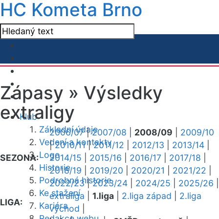
HC Kometa Brno
Zápasy »
Výsledky
extraligy
Klub
Základní údaje
2006/07
|
2007/08
|
2008/09
|
2009/10
Vedení a kontakty
|
2010/11
|
2011/12
|
2012/13
|
2013/14
|
Logo
SEZONA:
2014/15
|
2015/16
|
2016/17
|
2017/18
|
Historie
2018/19
|
2019/20
|
2020/21
|
2021/22
|
Podrobná historie
2022/23
|
2023/24
|
2024/25
|
2025/26
|
Ke stažení
extraliga
|
1.liga
|
2.liga západ
|
2.liga
LIGA:
Kariéra
východ
|
Redakce webu