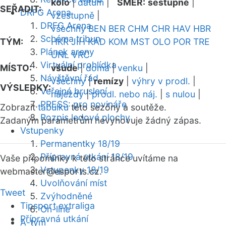
kolo
|
datum
|
SMĚR:
sestupně
|
SEŘADIT:
DRFG Arena
vzestupně
|
DRFG Arena
všechny
BEN
BER
CHM
CHR
HAV
HBR
Schéma tribun
TÝM:
HKR
JIH
KAD
KOM
MST
OLO
POR
TRE
Plánek areny
UNL
VRC
Virtuální prohlídka
MÍSTO:
všude
|
doma
|
venku
|
Návštěvní řád
všechny
|
remízy
|
výhry v prodl.
|
VÝSLEDKY:
Veřejné bruslení
nájezdy
|
prodl. nebo náj.
|
s nulou
|
PRESS: pro novináře
Zobrazit
tabulku
této sezóny a soutěže.
Rozpis ledové plochy
Zadaným parametrům nevyhovuje žádný zápas.
Vstupenky
Permanentky 18/19
Přípravná utkání 18/19
Vaše připomínky k této stránce uvítáme na
Vstupenky 18/19
webmaster
@esports.cz.
Uvolňování míst
Tweet
Zvýhodněné
Tipsport extraliga
On-line
Přípravná utkání
A-tým