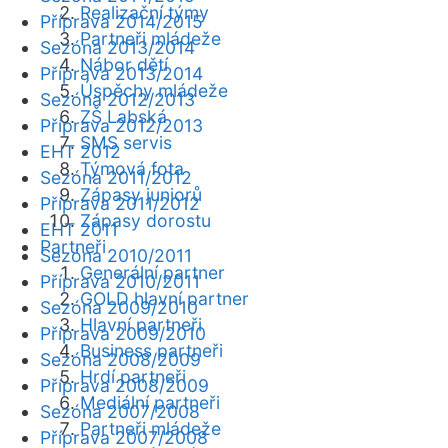
Realizační týmy
Příprava 2014/2015
Partneři mládeže
Sezóna 2013/2014
Nábor dětí
Příprava 2013/2014
Úspěchy mládeže
Sezóna 2012/2013
ZŠ Labská
Příprava 2012/2013
SMS servis
EHT 2012
Týmová fota
Sezóna 2011/2012
Zápasy juniorů
Příprava 2011/2012
Zápasy dorostu
EHT 2011
Partneři
Sezóna 2010/2011
Generální partner
Příprava 2010/2011
GOLD hlavní partner
Sezóna 2009/2010
Hlavní partneři
Příprava 2009/2010
Business partneři
Sezóna 2008/2009
Hrdí partneři
Příprava 2008/2009
Mediální partneři
Sezóna 2007/2008
Partneři mládeže
Příprava 2007/2008