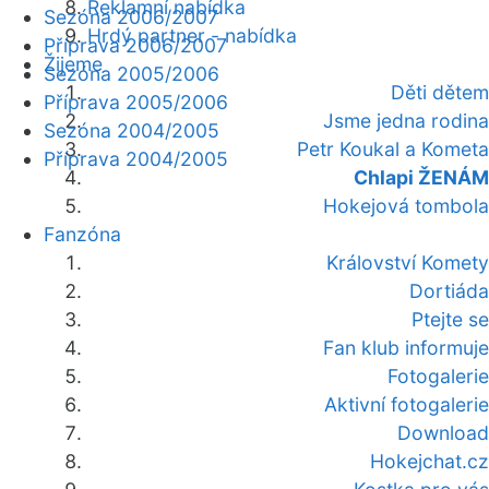
Reklamní nabídka
Sezóna 2006/2007
Hrdý partner - nabídka
Příprava 2006/2007
Žijeme
Sezóna 2005/2006
Děti dětem
Příprava 2005/2006
Jsme jedna rodina
Sezóna 2004/2005
Petr Koukal a Kometa
Příprava 2004/2005
Chlapi ŽENÁM
Hokejová tombola
Fanzóna
Království Komety
Dortiáda
Ptejte se
Fan klub informuje
Fotogalerie
Aktivní fotogalerie
Download
Hokejchat.cz