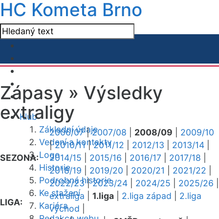
HC Kometa Brno
Zápasy »
Výsledky
extraligy
Klub
Základní údaje
2006/07
|
2007/08
|
2008/09
|
2009/10
Vedení a kontakty
|
2010/11
|
2011/12
|
2012/13
|
2013/14
|
Logo
SEZONA:
2014/15
|
2015/16
|
2016/17
|
2017/18
|
Historie
2018/19
|
2019/20
|
2020/21
|
2021/22
|
Podrobná historie
2022/23
|
2023/24
|
2024/25
|
2025/26
|
Ke stažení
extraliga
|
1.liga
|
2.liga západ
|
2.liga
LIGA:
Kariéra
východ
|
Redakce webu