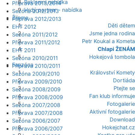
Reklamní nabídka
Příprava 2013/2014
Hrdý partner - nabídka
Sezóna 2012/2013
Žijeme
Příprava 2012/2013
Děti dětem
EHT 2012
Jsme jedna rodina
Sezóna 2011/2012
Petr Koukal a Kometa
Příprava 2011/2012
Chlapi ŽENÁM
EHT 2011
Hokejová tombola
Sezóna 2010/2011
Fanzóna
Příprava 2010/2011
Království Komety
Sezóna 2009/2010
Dortiáda
Příprava 2009/2010
Ptejte se
Sezóna 2008/2009
Fan klub informuje
Příprava 2008/2009
Fotogalerie
Sezóna 2007/2008
Aktivní fotogalerie
Příprava 2007/2008
Download
Sezóna 2006/2007
Hokejchat.cz
Příprava 2006/2007