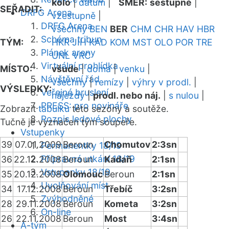
kolo
|
datum
|
SMĚR:
sestupně
|
SEŘADIT:
DRFG Arena
vzestupně
|
DRFG Arena
všechny
BEN
BER
CHM
CHR
HAV
HBR
Schéma tribun
TÝM:
HKR
JIH
KAD
KOM
MST
OLO
POR
TRE
Plánek areny
UNL
VRC
Virtuální prohlídka
MÍSTO:
všude
|
doma
|
venku
|
Návštěvní řád
všechny
|
remízy
|
výhry v prodl.
|
VÝSLEDKY:
Veřejné bruslení
nájezdy
|
prodl. nebo náj.
|
s nulou
|
PRESS: pro novináře
Zobrazit
tabulku
této sezóny a soutěže.
Rozpis ledové plochy
Tučně je vyznačen tým soupeře.
Vstupenky
39
07.01.2009
Beroun
Chomutov
2:3sn
Permanentky 18/19
Přípravná utkání 18/19
36
22.12.2008
Beroun
Kadaň
2:1sn
Vstupenky 18/19
35
20.12.2008
Olomouc
Beroun
2:1sn
Uvolňování míst
34
17.12.2008
Beroun
Třebíč
3:2sn
Zvýhodněné
28
29.11.2008
Beroun
Kometa
3:2sn
On-line
26
22.11.2008
Beroun
Most
3:4sn
A-tým