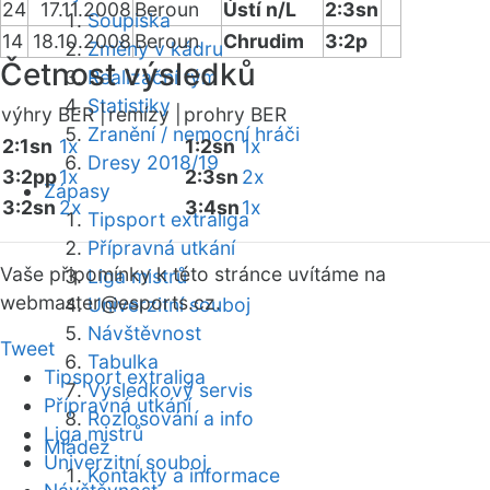
24
17.11.2008
Beroun
Ústí n/L
2:3sn
Soupiska
14
18.10.2008
Beroun
Chrudim
3:2p
Změny v kádru
Četnost výsledků
Realizační tým
Statistiky
výhry BER |
remízy |
prohry BER
Zranění / nemocní hráči
2:1sn
1x
1:2sn
1x
Dresy 2018/19
3:2pp
1x
2:3sn
2x
Zápasy
3:2sn
2x
3:4sn
1x
Tipsport extraliga
Přípravná utkání
Vaše připomínky k této stránce uvítáme na
Liga mistrů
webmaster
@esports.cz.
Univerzitní souboj
Návštěvnost
Tweet
Tabulka
Tipsport extraliga
Výsledkový servis
Přípravná utkání
Rozlosování a info
Liga mistrů
Mládež
Univerzitní souboj
Kontakty a informace