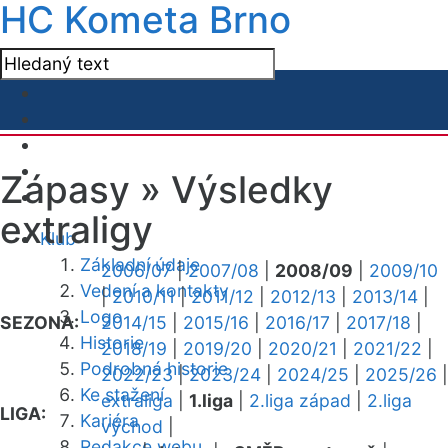
HC Kometa Brno
Zápasy »
Výsledky
extraligy
Klub
Základní údaje
2006/07
|
2007/08
|
2008/09
|
2009/10
Vedení a kontakty
|
2010/11
|
2011/12
|
2012/13
|
2013/14
|
Logo
SEZONA:
2014/15
|
2015/16
|
2016/17
|
2017/18
|
Historie
2018/19
|
2019/20
|
2020/21
|
2021/22
|
Podrobná historie
2022/23
|
2023/24
|
2024/25
|
2025/26
|
Ke stažení
extraliga
|
1.liga
|
2.liga západ
|
2.liga
LIGA:
Kariéra
východ
|
Redakce webu