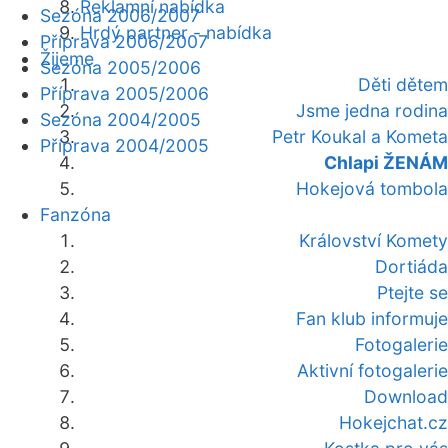
Reklamní nabídka
Sezóna 2006/2007
Hrdý partner - nabídka
Příprava 2006/2007
Žijeme
Sezóna 2005/2006
Děti dětem
Příprava 2005/2006
Jsme jedna rodina
Sezóna 2004/2005
Petr Koukal a Kometa
Příprava 2004/2005
Chlapi ŽENÁM
Hokejová tombola
Fanzóna
Království Komety
Dortiáda
Ptejte se
Fan klub informuje
Fotogalerie
Aktivní fotogalerie
Download
Hokejchat.cz