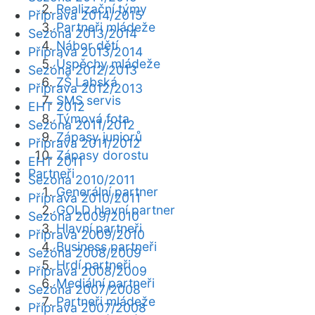
Realizační týmy
Příprava 2014/2015
Partneři mládeže
Sezóna 2013/2014
Nábor dětí
Příprava 2013/2014
Úspěchy mládeže
Sezóna 2012/2013
ZŠ Labská
Příprava 2012/2013
SMS servis
EHT 2012
Týmová fota
Sezóna 2011/2012
Zápasy juniorů
Příprava 2011/2012
Zápasy dorostu
EHT 2011
Partneři
Sezóna 2010/2011
Generální partner
Příprava 2010/2011
GOLD hlavní partner
Sezóna 2009/2010
Hlavní partneři
Příprava 2009/2010
Business partneři
Sezóna 2008/2009
Hrdí partneři
Příprava 2008/2009
Mediální partneři
Sezóna 2007/2008
Partneři mládeže
Příprava 2007/2008