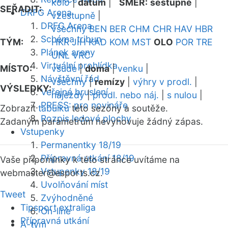
kolo
|
datum
|
SMĚR:
sestupně
|
SEŘADIT:
DRFG Arena
vzestupně
|
DRFG Arena
všechny
BEN
BER
CHM
CHR
HAV
HBR
Schéma tribun
TÝM:
HKR
JIH
KAD
KOM
MST
OLO
POR
TRE
Plánek areny
UNL
VRC
Virtuální prohlídka
MÍSTO:
všude
|
doma
|
venku
|
Návštěvní řád
všechny
|
remízy
|
výhry v prodl.
|
VÝSLEDKY:
Veřejné bruslení
nájezdy
|
prodl. nebo náj.
|
s nulou
|
PRESS: pro novináře
Zobrazit
tabulku
této sezóny a soutěže.
Rozpis ledové plochy
Zadaným parametrům nevyhovuje žádný zápas.
Vstupenky
Permanentky 18/19
Přípravná utkání 18/19
Vaše připomínky k této stránce uvítáme na
Vstupenky 18/19
webmaster
@esports.cz.
Uvolňování míst
Tweet
Zvýhodněné
Tipsport extraliga
On-line
Přípravná utkání
A-tým